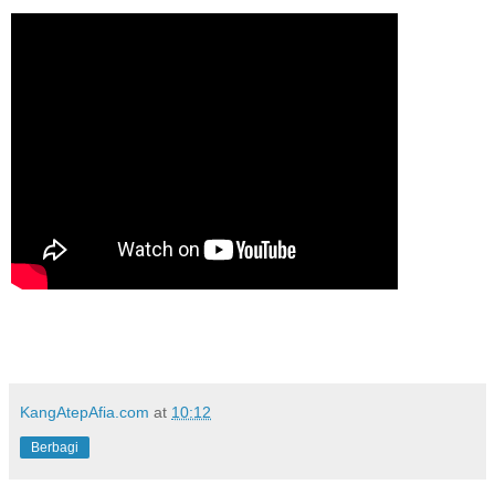
KangAtepAfia.com
at
10:12
Berbagi