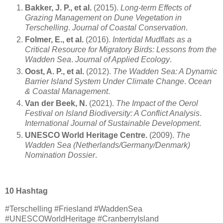
Bakker, J. P., et al.
(2015).
Long-term Effects of
Grazing Management on Dune Vegetation in
Terschelling
.
Journal of Coastal Conservation
.
Folmer, E., et al.
(2016).
Intertidal Mudflats as a
Critical Resource for Migratory Birds: Lessons from the
Wadden Sea
.
Journal of Applied Ecology
.
Oost, A. P., et al.
(2012).
The Wadden Sea: A Dynamic
Barrier Island System Under Climate Change
.
Ocean
& Coastal Management
.
Van der Beek, N.
(2021).
The Impact of the Oerol
Festival on Island Biodiversity: A Conflict Analysis
.
International Journal of Sustainable Development
.
UNESCO World Heritage Centre.
(2009).
The
Wadden Sea (Netherlands/Germany/Denmark)
Nomination Dossier
.
10 Hashtag
#Terschelling #Friesland #WaddenSea
#UNESCOWorldHeritage #CranberryIsland