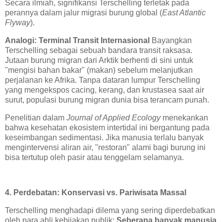
Secara ilmiah, signifikansi Terschelling terletak pada
perannya dalam jalur migrasi burung global (
East Atlantic
Flyway
).
Analogi: Terminal Transit Internasional
Bayangkan
Terschelling sebagai sebuah bandara transit raksasa.
Jutaan burung migran dari Arktik berhenti di sini untuk
"mengisi bahan bakar" (makan) sebelum melanjutkan
perjalanan ke Afrika. Tanpa dataran lumpur Terschelling
yang mengekspos cacing, kerang, dan krustasea saat air
surut, populasi burung migran dunia bisa terancam punah.
Penelitian dalam
Journal of Applied Ecology
menekankan
bahwa kesehatan ekosistem intertidal ini bergantung pada
keseimbangan sedimentasi. Jika manusia terlalu banyak
mengintervensi aliran air, "restoran" alami bagi burung ini
bisa tertutup oleh pasir atau tenggelam selamanya.
4. Perdebatan: Konservasi vs. Pariwisata Massal
Terschelling menghadapi dilema yang sering diperdebatkan
oleh para ahli kebijakan publik:
Seberapa banyak manusia