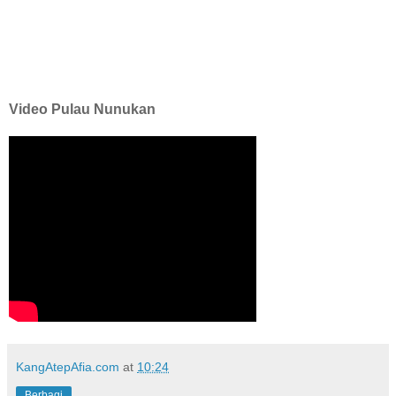
Video Pulau Nunukan
KangAtepAfia.com
at
10:24
Berbagi