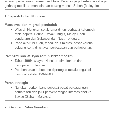
wilayah perbatasan Kalimantan Utara. Pulau ini juga berfungsi sebagai
gerbang mobilitas manusia dan barang menuju Sabah (Malaysia).
1️
.
Sejarah Pulau Nunukan
Masa awal dan migrasi penduduk
Wilayah Nunukan sejak lama dihuni berbagai kelompok
etnis seperti Tidung, Dayak, Bugis, Melayu, dan
pendatang dari Sulawesi dan Nusa Tenggara.
Pada akhir 1990-an, terjadi arus migrasi besar karena
peluang kerja di wilayah perbatasan dan perkebunan.
Pembentukan wilayah administratif modern
Tahun
1999
, wilayah Nunukan dimekarkan dari
Kabupaten Bulungan.
Pembentukan kabupaten dipertegas melalui regulasi
nasional sekitar 1999–2000.
Peran strategis
Nunukan berkembang sebagai pusat perdagangan
perbatasan dan jalur penyeberangan internasional ke
Tawau (Sabah, Malaysia).
2️
.
Geografi Pulau Nunukan