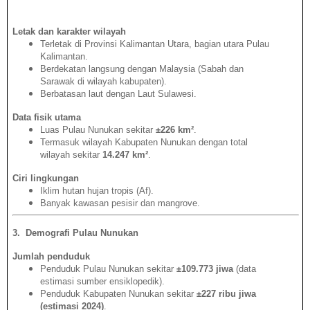
Letak dan karakter wilayah
Terletak di Provinsi Kalimantan Utara, bagian utara Pulau
Kalimantan.
Berdekatan langsung dengan Malaysia (Sabah dan
Sarawak di wilayah kabupaten).
Berbatasan laut dengan Laut Sulawesi.
Data fisik utama
Luas Pulau Nunukan sekitar
±226 km²
.
Termasuk wilayah Kabupaten Nunukan dengan total
wilayah sekitar
14.247 km²
.
Ciri lingkungan
Iklim hutan hujan tropis (Af).
Banyak kawasan pesisir dan mangrove.
3️
.
Demografi Pulau Nunukan
Jumlah penduduk
Penduduk Pulau Nunukan sekitar
±109.773 jiwa
(data
estimasi sumber ensiklopedik).
Penduduk Kabupaten Nunukan sekitar
±227 ribu jiwa
(estimasi 2024)
.