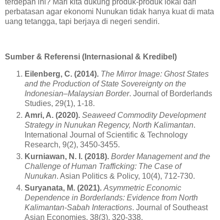
terdepan ini? Mari kita dukung produk-produk lokal dari
perbatasan agar ekonomi Nunukan tidak hanya kuat di mata
uang tetangga, tapi berjaya di negeri sendiri.
Sumber & Referensi (Internasional & Kredibel)
Eilenberg, C. (2014).
The Mirror Image: Ghost States
and the Production of State Sovereignty on the
Indonesian–Malaysian Border
. Journal of Borderlands
Studies, 29(1), 1-18.
Amri, A. (2020).
Seaweed Commodity Development
Strategy in Nunukan Regency, North Kalimantan
.
International Journal of Scientific & Technology
Research, 9(2), 3450-3455.
Kurniawan, N. I. (2018).
Border Management and the
Challenge of Human Trafficking: The Case of
Nunukan
. Asian Politics & Policy, 10(4), 712-730.
Suryanata, M. (2021).
Asymmetric Economic
Dependence in Borderlands: Evidence from North
Kalimantan-Sabah Interactions
. Journal of Southeast
Asian Economies, 38(3), 320-338.