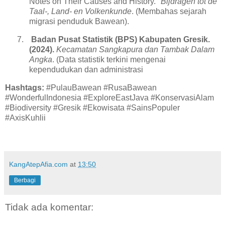
Notes on Their Causes and History."
Bijdragen tot de
Taal-, Land- en Volkenkunde
. (Membahas sejarah
migrasi penduduk Bawean).
7.
Badan Pusat Statistik (BPS) Kabupaten Gresik.
(2024).
Kecamatan Sangkapura dan Tambak Dalam
Angka
. (Data statistik terkini mengenai
kependudukan dan administrasi
Hashtags:
#PulauBawean #RusaBawean
#WonderfulIndonesia #ExploreEastJava #KonservasiAlam
#Biodiversity #Gresik #Ekowisata #SainsPopuler
#AxisKuhlii
KangAtepAfia.com
at
13:50
Berbagi
Tidak ada komentar: