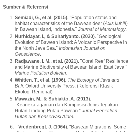
Sumber & Referensi
Semiadi, G., et al. (2015).
"Population status and
habitat characteristics of the Bawean deer (
Axis kuhlii
)
in Bawean Island, Indonesia."
Journal of Mammalogy
.
Nurhidayat, I., & Suhariyanto. (2020).
"Geological
Evolution of Bawean Island: A Volcanic Perspective in
the North Java Sea."
Indonesian Journal on
Geoscience
.
Radjawane, I. M., et al. (2021).
"Coral Reef Resilience
and Marine Biodiversity of Bawean Island, East Java."
Marine Pollution Bulletin
.
Whitten, T., et al. (1996).
The Ecology of Java and
Bali
. Oxford University Press. (Referensi Klasik
Ekologi Regional).
Mawazin, M., & Subiakto, A. (2013).
"Keanekaragaman dan Komposisi Jenis Tegakan
Hutan Lindung Pulau Bawean."
Jurnal Penelitian
Hutan dan Konservasi Alam
.
6.
Vredenbregt, J. (1964).
"Bawean Migrations: Some