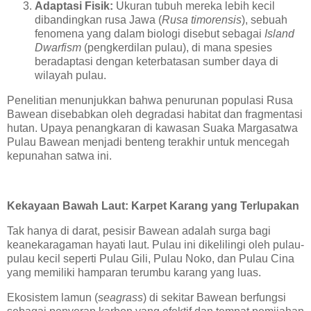
Adaptasi Fisik:
Ukuran tubuh mereka lebih kecil
dibandingkan rusa Jawa (
Rusa timorensis
), sebuah
fenomena yang dalam biologi disebut sebagai
Island
Dwarfism
(pengkerdilan pulau), di mana spesies
beradaptasi dengan keterbatasan sumber daya di
wilayah pulau.
Penelitian menunjukkan bahwa penurunan populasi Rusa
Bawean disebabkan oleh degradasi habitat dan fragmentasi
hutan. Upaya penangkaran di kawasan Suaka Margasatwa
Pulau Bawean menjadi benteng terakhir untuk mencegah
kepunahan satwa ini.
Kekayaan Bawah Laut: Karpet Karang yang Terlupakan
Tak hanya di darat, pesisir Bawean adalah surga bagi
keanekaragaman hayati laut. Pulau ini dikelilingi oleh pulau-
pulau kecil seperti Pulau Gili, Pulau Noko, dan Pulau Cina
yang memiliki hamparan terumbu karang yang luas.
Ekosistem lamun (
seagrass
) di sekitar Bawean berfungsi