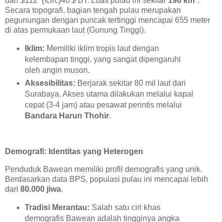
dan $112^{\circ}40'$ BT. Luas pulau ini sekitar
196 km²
.
Secara topografi, bagian tengah pulau merupakan
pegunungan dengan puncak tertinggi mencapai 655 meter
di atas permukaan laut (Gunung Tinggi).
Iklim:
Memiliki iklim tropis laut dengan
kelembapan tinggi, yang sangat dipengaruhi
oleh angin muson.
Aksesibilitas:
Berjarak sekitar 80 mil laut dari
Surabaya. Akses utama dilakukan melalui kapal
cepat (3-4 jam) atau pesawat perintis melalui
Bandara Harun Thohir
.
Demografi: Identitas yang Heterogen
Penduduk Bawean memiliki profil demografis yang unik.
Berdasarkan data BPS, populasi pulau ini mencapai lebih
dari
80.000 jiwa
.
Tradisi Merantau:
Salah satu ciri khas
demografis Bawean adalah tingginya angka