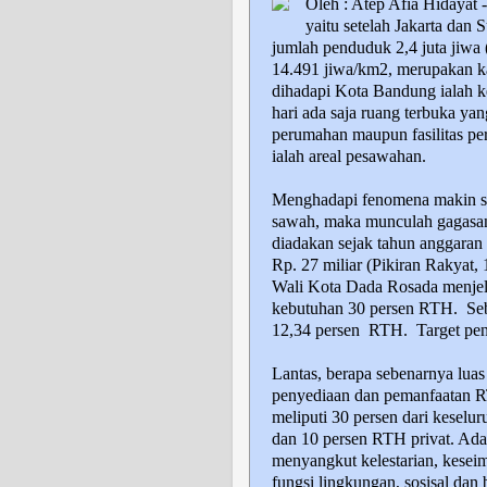
Oleh : Atep Afia Hidayat
yaitu setelah Jakarta dan 
jumlah penduduk 2,4 juta jiwa
14.491 jiwa/km2, merupakan ka
dihadapi Kota Bandung ialah ke
hari ada saja ruang terbuka ya
perumahan maupun fasilitas per
ialah areal pesawahan.
Menghadapi fenomena makin su
sawah, maka munculah gagasa
diadakan sejak tahun anggaran
Rp. 27 miliar (Pikiran Rakyat,
Wali Kota Dada Rosada menjel
kebutuhan 30 persen RTH.
Se
12,34 persen
RTH.
Target pe
Lantas, berapa sebenarnya lua
penyediaan dan pemanfaatan 
meliputi 30 persen dari keselu
dan 10 persen RTH privat. Ada
menyangkut kelestarian, kese
fungsi lingkungan, sosisal dan 