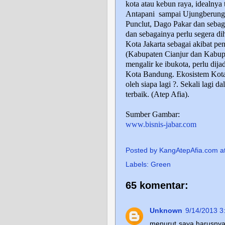
kota atau kebun raya, idealnya 
Antapani
sampai Ujungberung.
Punclut, Dago Pakar dan seba
dan sebagainya perlu segera di
Kota Jakarta sebagai akibat p
(Kabupaten Cianjur dan Kabup
mengalir ke ibukota, perlu dij
Kota Bandung. Ekosistem Kota 
oleh siapa lagi ?. Sekali lagi
terbaik. (Atep Afia).
Sumber Gambar:
www.bisnis-jabar.com
Posted by
KangAtepAfia.com
a
Labels:
Green
65 komentar:
Unknown
9/14/2013 3
menurut saya,harusnya