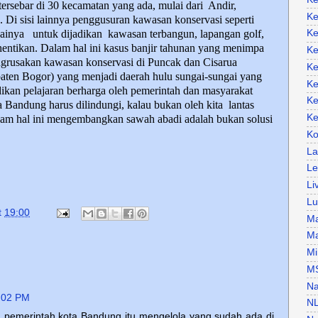
tersebar di 30 kecamatan yang ada, mulai dari
Andir,
Ke
 Di sisi lainnya penggusuran kawasan konservasi seperti
gainya
untuk dijadikan
kawasan terbangun, lapangan golf,
Ke
hentikan. Dalam hal ini kasus banjir tahunan yang menimpa
Ke
engrusakan kawasan konservasi di Puncak dan Cisarua
Ke
aten Bogor) yang menjadi daerah hulu sungai-sungai yang
Ke
adikan pelajaran berharga oleh pemerintah dan masyarakat
Ke
Bandung harus dilindungi, kalau bukan oleh kita
lantas
Ke
 dalam hal ini mengembangkan sawah abadi adalah bukan solusi
Ko
La
Le
Li
Lu
t
19:00
Ma
Ma
Mi
M
Na
:02 PM
N
 pemerintah kota Bandung itu mengelola yang sudah ada di