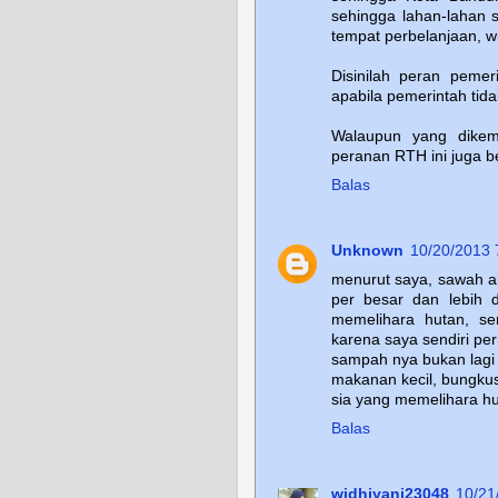
sehingga lahan-lahan s
tempat perbelanjaan, wi
Disinilah peran peme
apabila pemerintah ti
Walaupun yang dike
peranan RTH ini juga b
Balas
Unknown
10/20/2013 
menurut saya, sawah ab
per besar dan lebih d
memelihara hutan, se
karena saya sendiri pe
sampah nya bukan lagi
makanan kecil, bungkus 
sia yang memelihara hut
Balas
widhiyani23048
10/21