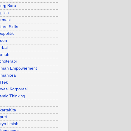
ergiBaru
glish
rmasi
ture Skills
opolitik
een
rbal
kmah
pnoterapi
uman Empowerment
maniora
dTek
ovasi Korporasi
lamic Thinking
kartaKita
pret
rya Ilmiah
bangsaan