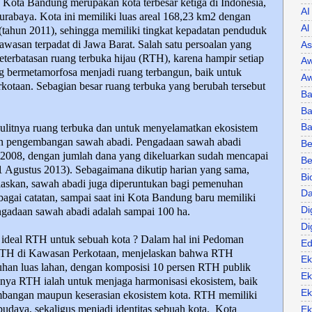
-
Kota Bandung merupakan kota terbesar ketiga di Indonesia,
AI
Surabaya. Kota ini memiliki luas areal 168,23 km2 dengan
Al
 (tahun 2011), sehingga memiliki tingkat kepadatan penduduk
wasan terpadat di Jawa Barat. Salah satu persoalan yang
As
terbatasan ruang terbuka hijau (RTH), karena hampir setiap
Aw
ng bermetamorfosa menjadi ruang terbangun, baik untuk
Aw
kotaan. Sebagian besar ruang terbuka yang berubah tersebut
Ba
Ba
litnya ruang terbuka dan untuk menyelamatkan ekosistem
B
n pengembangan sawah abadi. Pengadaan sawah abadi
Be
 2008, dengan jumlah dana yang dikeluarkan sudah mencapai
Be
 1 Agustus 2013). Sebagaimana dikutip harian yang sama,
Bi
askan, sawah abadi juga diperuntukan bagi pemenuhan
Da
bagai catatan, sampai saat ini Kota Bandung baru memiliki
Di
ngadaan sawah abadi adalah sampai 100 ha.
Di
s ideal RTH untuk sebuah kota ? Dalam hal ini Pedoman
Ed
RTH di Kawasan Perkotaan, menjelaskan bahwa RTH
Ek
ruhan luas lahan, dengan komposisi 10 persen RTH publik
Ek
nya RTH ialah untuk menjaga harmonisasi ekosistem, baik
Ek
imbangan maupun keserasian ekosistem kota. RTH memiliki
budaya, sekaligus menjadi identitas sebuah kota.
Kota
Ek