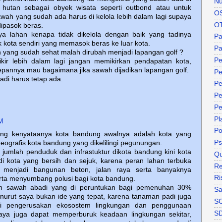
Nu
 hutan sebagai obyek wisata seperti outbond atau untuk
O
sawah yang sudah ada harus di kelola lebih dalam lagi supaya
O
dipasok beras.
ya lahan kenapa tidak dikelola dengan baik yang tadinya
P
k kota sendiri yang memasok beras ke luar kota.
Pa
 yang sudah sehat malah dirubah menjadi lapangan golf ?
Pe
ikir lebih dalam lagi jangan memikirkan pendapatan kota,
depannya mau bagaimana jika sawah dijadikan lapangan golf.
Pe
adi harus tetap ada.
Pe
Pe
Pe
Pl
M
P
ng kenyataanya kota bandung awalnya adalah kota yang
Ps
geografis kota bandung yang dikelilingi pegunungan.
jumlah penduduk dan infrastuktur dikota bandung kini kota
Qu
 kota yang bersih dan sejuk, karena peran lahan terbuka
Re
an menjadi bangunan beton, jalan raya serta banyaknya
Ri
erta menyumbang polusi bagi kota bandung.
an sawah abadi yang di peruntukan bagi pemenuhan 30%
Sa
nurut saya bukan ide yang tepat, karena tanaman padi juga
S
ari pengerusakan ekosostem lingkungan dan penggunaan
S
haya juga dapat memperburuk keadaan lingkungan sekitar,