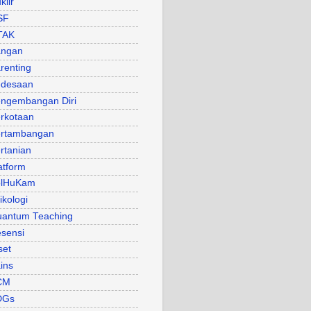
klir
SF
TAK
angan
renting
desaan
ngembangan Diri
rkotaan
rtambangan
rtanian
atform
olHuKam
ikologi
antum Teaching
sensi
set
ins
CM
DGs