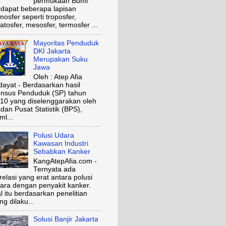
permukaan Bumi
rdapat beberapa lapisan
mosfer seperti troposfer,
ratosfer, mesosfer, termosfer ...
Mayoritas Penduduk
DKI Jakarta
Merupakan Suku
Jawa
Oleh : Atep Afia
dayat - Berdasarkan hasil
nsus Penduduk (SP) tahun
10 yang diselenggarakan oleh
dan Pusat Statistik (BPS),
ml...
Polusi Udara
Kawasan Industri
Sebabkan Kanker
KangAtepAfia.com -
Ternyata ada
relasi yang erat antara polusi
ara dengan penyakit kanker.
l itu berdasarkan penelitian
ng dilaku...
Solusi Banjir Jakarta