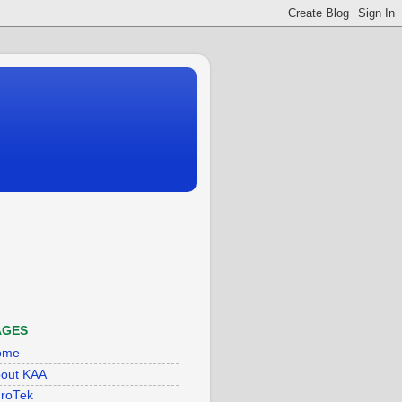
AGES
ome
out KAA
roTek