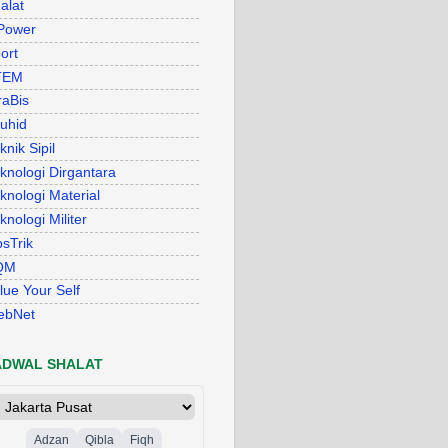
alat
Power
ort
TEM
raBis
uhid
knik Sipil
knologi Dirgantara
knologi Material
knologi Militer
psTrik
QM
lue Your Self
ebNet
ADWAL SHALAT