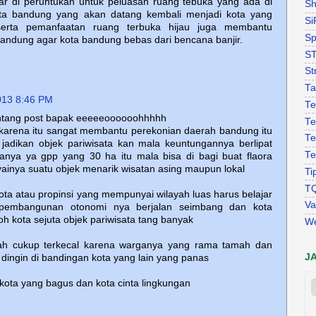
iar di peruntukan untuk peluasan ruang tebuka yang ada di
Sh
ta bandung yang akan datang kembali menjadi kota yang
Si
serta pemanfaatan ruang terbuka hijau juga membantu
Sp
bandung agar kota bandung bebas dari bencana banjir.
S
St
Ta
013 8:46 PM
Te
entang post bapak eeeeeoooooohhhhh
Te
 karena itu sangat membantu perekonian daerah bandung itu
Te
 jadikan objek pariwisata kan mala keuntungannya berlipat
Te
nya ya gpp yang 30 ha itu mala bisa di bagi buat flaora
inya suatu objek menarik wisatan asing maupun lokal
Ti
T
ta atau propinsi yang mempunyai wilayah luas harus belajar
Va
i pembangunan otonomi nya berjalan seimbang dan kota
oh kota sejuta objek pariwisata tang banyak
W
ah cukup terkecal karena warganya yang rama tamah dan
J
 dingin di bandingan kota yang lain yang panas
ota yang bagus dan kota cinta lingkungan