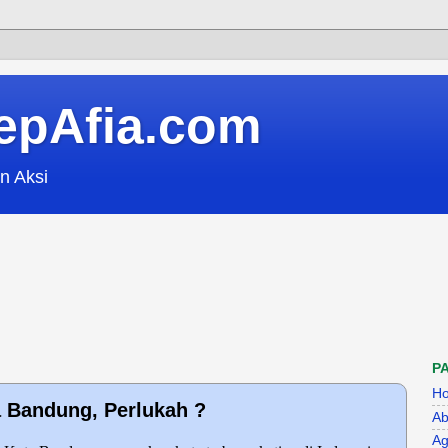
epAfia.com
n Aksi
P
H
 Bandung, Perlukah ?
Ab
Ag