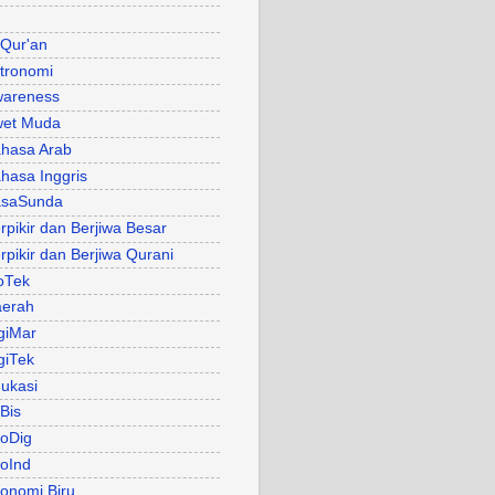
 Qur'an
tronomi
areness
et Muda
hasa Arab
hasa Inggris
asaSunda
rpikir dan Berjiwa Besar
rpikir dan Berjiwa Qurani
oTek
erah
giMar
giTek
ukasi
Bis
oDig
oInd
onomi Biru