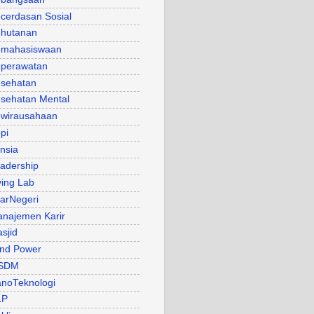
cerdasan Sosial
hutanan
mahasiswaan
perawatan
sehatan
sehatan Mental
wirausahaan
pi
nsia
adership
ving Lab
arNegeri
najemen Karir
sjid
nd Power
SDM
noTeknologi
LP