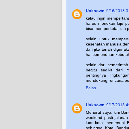
Unknown
9/16/2013 3
kalau ingin mempertah
harus menekan laju p
bisa memperketat izin
selain untuk memper
kesehatan manusia deng
dan jika tanah digun
hal pemenuhan kebutu
selain dari pemerint
begitu sedikit dari
pentingnya lingkun
mendukung rencana pe
Balas
Unknown
9/17/2013 4
Menurut saya, kini Ban
weekend pasti jalana
luar kota memenuhi B
sehingga Kota Bandun