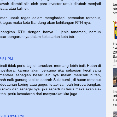
awah diambil alih oleh para investor untuk dirubah menjadi
te
sata atau kuliner.
at
st
rintah untuk tegas dalam menghadapi persoalan tersebut,
dak tegas maka kota Bandung akan kehilangan RTH nya.
mbangkan RTH dengan hanya 1 jenis tanaman, namun
esar pengaruhnya dalam kelestarian kota tsb.
Hi
Se
20
Ba
7:51 PM
ju
adi tidak perlu lagi di teruskan. memang lebih baik Hutan di
ipelihara, karena akan percuma jika sebagian kecil yang
mentara sebagian besar lain nya malah merusak hutan,
rnah naik gunung tapi ke daerah Sukabumi , di hutan tersebut
 dedaunan kering atau gugur, tetapi sampah berupa bungkus
rokok dan sebagai nya. jika seperti itu terus maka akan sia-
ko
an. perlu kesadaran dari masyarakat kita juga.
ud
Ha
ya
/2013 8:56 PM