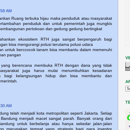
:58 AM
ankan Ruang terbuka hijau maka penduduk atau masyarakat
ertambahan penduduk dan untuk pemerintah juga mungkis
 pembangunan pertokoan dan gedung gedung bertingkat
tahankan ekosisitem RTH juga sangat berpengaruh bagi
an bisa mengurangi polusi terutama polusi udara
akan untuk berccocok tanam bisa membantu dalam memenuhi
han pangan
V
ah yang berencana membuka RTH dengan dana yang tidak
 masyarakat juga harus mulai menumbuhkan kesadaran
gan bagi kelangsungan hidup dan bisa membantu dan
merintah.
A
T
:30 AM
dung telah menjadi kota metropolitan seperti Jakarta. Setiap
n Bandung menjadi macet sangat parah. Banyak orang dari
andung untuk berbelanja atau hanya sekedar jalan-jalan
g merupakan tempat yang strategis bagi para investor