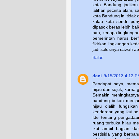
kota Bandung jadikan
latihan pecinta alam, 
kota Bandung ini tidak 
kalau kota sendri pun
dipasok beras lebih bai
nah, kenapa lingkungan
pemerintah harus berf
fikirkan lingkungan ke
jadi solusinya sawah ab
Balas
dani
9/15/2013 4:12 P
Pendapat saya, mema
hijau dan sejuk, karna 
Semakin meningkatnya 
bandung bukan menjadi
hijau dialih fungsik
kendaraan yang ikut s
Ide tentang pengada
ruang terbuka hijau me
ikut ambil bagian d
pestisida yang berba