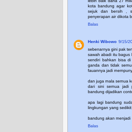
lebih baik dana 27 mil
kota bandung agar ko
sejuk dan bersih , 
penyerapan air dikota 
Balas
Henki Wibowo
9/15/2
sebenarnya gini pak t
sawah abadi itu bagus
sendiri bahkan bisa di
ganda dan tidak semua
fauannya jadi mempunya
dan juga mala semua ko
dari sini semua jad
bandung dijadikan cont
apa lagi bandung sud
lingkungan yang sedikit
bandung akan menjadi k
Balas