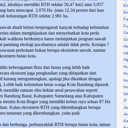
m2, idealnya memiliki RTH sekitar 50,47 km2 atau 5.057
En
ang baru mencapai
2.076 Ha
(atau 12,34 persen dari luas
En
sih kekurangan RTH sekitar 2.981 ha.
Fa
Fu
sawah abadi belum berpengaruh banyak terhadap kebutuhan
erius dalam menghijaukan dan menyehatkan kota perlu
Ge
pakah walikota berikutnya harus melanjutkan program sawah
Gr
dut pandang ekologi jawabannya adalah tidak perlu. Kenapa ?
He
kawasan perkotaan bukan berupa ekosistem sawah, namun
Hi
kosistem hutan kota.
Hi
H
iki keberagaman flora dan fauna yang lebih baik
cara ekonomi juga penghasilan yang didapatkan dari
Hu
if kurang menguntungkan, apalagi jika dikaitkan dengan
In
. Lebih baik kebutuhan beras warga Kota Bandung dipasok
In
h memiliki ratusan ribu hektar areal pesawahan seperti
Is
n Bandung Barat, Kabupaten Sumedang atau Kabupaten
IT
a meniru Kota Bogor yang memiliki kebun raya seluas 87 Ha
uhan. Kalau ekosistem RTH yang dikembangkan berupa
Ja
imen tanaman yang dikembangkan, yaitu padi.
Je
Ka
au dan berbunga, perbanyaklah RTH berupa hutan kota, taman
Ke