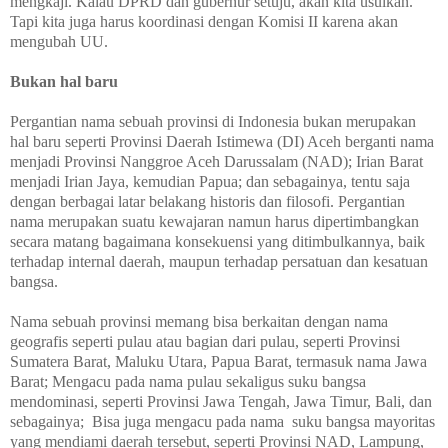
mengkaji. Kalau DPRD dan gubernur setuju, akan kita usulkan.
Tapi kita juga harus koordinasi dengan Komisi II karena akan
mengubah UU.
Bukan hal baru
Pergantian nama sebuah provinsi di Indonesia bukan merupakan
hal baru seperti Provinsi Daerah Istimewa (DI) Aceh berganti nama
menjadi Provinsi Nanggroe Aceh Darussalam (NAD); Irian Barat
menjadi Irian Jaya, kemudian Papua; dan sebagainya, tentu saja
dengan berbagai latar belakang historis dan filosofi. Pergantian
nama merupakan suatu kewajaran namun harus dipertimbangkan
secara matang bagaimana konsekuensi yang ditimbulkannya, baik
terhadap internal daerah, maupun terhadap persatuan dan kesatuan
bangsa.
Nama sebuah provinsi memang bisa berkaitan dengan nama
geografis seperti pulau atau bagian dari pulau, seperti Provinsi
Sumatera Barat, Maluku Utara, Papua Barat, termasuk nama Jawa
Barat; Mengacu pada nama pulau sekaligus suku bangsa
mendominasi, seperti Provinsi Jawa Tengah, Jawa Timur, Bali, dan
sebagainya;
Bisa juga mengacu pada nama
suku bangsa mayoritas
yang mendiami daerah tersebut, seperti Provinsi NAD, Lampung,