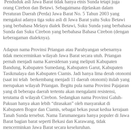
Penduduk asli Jawa Barat tidak hanya etnis Sunda tetapi juga
orang Cirebon dan Betawi. Sebagaimana dijelaskan dalam
Peraturan Daerah (Perda) Jawa Barat No. 5 Tahun 2003 yang
mengakui adanya tiga suku asli di Jawa Barat yaitu Suku Betawi
yang berbahasa Melayu dialek Betawi, Suku Sunda yang berbahasa
Sunda dan Suku Cirebon yang berbahasa Bahasa Cirebon (dengan
keberagaman dialeknya).
Adapun nama Provinsi Priangan atau Parahyangan sebenarnya
tidak mencerminkan wilayah Jawa Barat secara utuh. Priangan
pernah menjadi nama Karesidenan yang meliputi Kabupaten
Bandung, Kabupaten Sumedang, Kabupaten Garut, Kabupaten
Tasikmalaya dan Kabupaten Ciamis. Jadi hanya lima derah otonomi
(saat ini telah
berkembang menjadi 11 daerah otonomi) itulah yang
merupakan wilayah Priangan. Begitu pula nama Provinsi Pajajaran
yang di beberapa daerah tertentu akan mengalami resistensi,
terutama di wilayah Cirebon. Sedangkan nama Provinsi Galuh-
Pakuan hanya akan lebih “dirasakan” oleh masyarakat di
Kabupaten Bogor dan Ciamis, sebagai bekas pusat kedua kerajaan
Tanah Sunda tersebut. Nama Tarumanegara hanya populer di Jawa
Barat bagian barat seperti Bekasi dan Karawang, tidak
mencerminkan Jawa Barat secara keseluruhan.