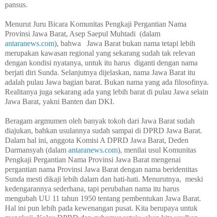
pansus.
Menurut Juru Bicara Komunitas Pengkaji Pergantian Nama
Provinsi Jawa Barat, Asep Saepul Muhtadi
(dalam
antaranews.com
), bahwa
Jawa Barat bukan nama tetapi lebih
merupakan kawasan regional yang sekarang sudah tak relevan
dengan kondisi nyatanya, untuk itu harus
diganti dengan nama
berjati diri Sunda. Selanjutnya dijelaskan, nama Jawa Barat itu
adalah pulau Jawa bagian barat. Bukan nama yang ada filosofinya.
Realitanya juga sekarang ada yang lebih barat di pulau Jawa selain
Jawa Barat, yakni Banten dan DKI.
Beragam argmumen oleh banyak tokoh dari Jawa Barat sudah
diajukan, bahkan usulannya sudah sampai di DPRD Jawa Barat.
Dalam hal ini, anggota Komisi A DPRD Jawa Barat, Deden
Darmansyah (dalam
antaranews.com
), menilai usul Komunitas
Pengkaji Pergantian Nama Provinsi Jawa Barat mengenai
pergantian nama Provinsi Jawa Barat dengan nama beridentitas
Sunda mesti dikaji lebih dalam dan hati-hati. Menurutnya,
meski
kedengarannya sederhana, tapi perubahan nama itu harus
mengubah UU 11 tahun 1950 tentang pembentukan Jawa Barat.
Hal ini pun lebih pada kewenangan pusat. Kita berupaya untuk