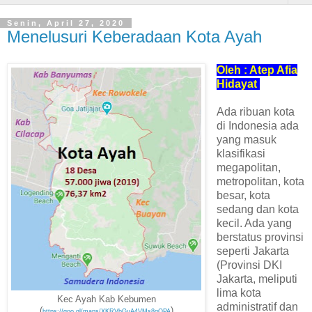
Senin, April 27, 2020
Menelusuri Keberadaan Kota Ayah
Oleh : Atep Afia
Hidayat
Ada ribuan kota
di Indonesia ada
yang masuk
klasifikasi
megapolitan,
metropolitan, kota
besar, kota
sedang dan kota
kecil. Ada yang
berstatus provinsi
seperti Jakarta
(Provinsi DKI
Jakarta, meliputi
lima kota
Kec Ayah Kab Kebumen
administratif dan
(
)
https://goo.gl/maps/XKRVbGuA4VMs8gQPA