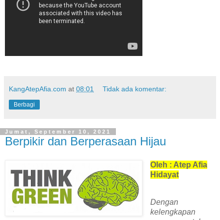
KangAtepAfia.com
at
08:01
Tidak ada komentar:
Berbagi
Jumat, September 10, 2021
Berpikir dan Berperasaan Hijau
Oleh : Atep Afia
Hidayat
Dengan
kelengkapan