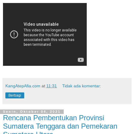
KangAtepAfia.com
at
11:31
Tidak ada komentar:
Berbagi
Senin, Oktober 04, 2021
Rencana Pembentukan Provinsi
Sumatera Tenggara dan Pemekaran