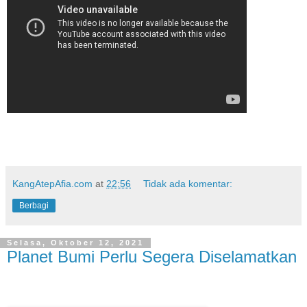
KangAtepAfia.com
at
22:56
Tidak ada komentar:
Berbagi
Selasa, Oktober 12, 2021
Planet Bumi Perlu Segera Diselamatkan