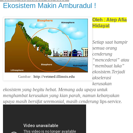
Ekosistem Makin Amburadul !
Oleh : Atep Afia
Hidayat
Setiap saat hampir
semua orang
cenderung
“mencederai” atau
“membuat luka”
ekosistem.Terjadi
Gambar :
http://vetmed.illinois.edu
akselerasi
kerusakan
ekosistem yang begitu hebat. Memang ada upaya untuk
menghambat kerusakan yang kian parah, namun kebanyakan
upaya masih bersifat seremonial, masih cenderung
lips-service
.