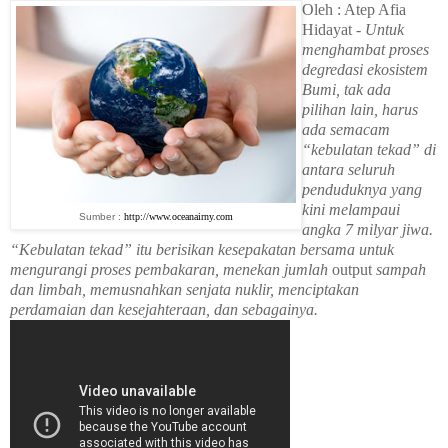
Oleh : Atep Afia
Hidayat -
Untuk
menghambat proses
degredasi ekosistem
Bumi, tak ada
pilihan lain, harus
ada semacam
“kebulatan tekad” di
antara seluruh
penduduknya yang
kini melampaui
Sumber :
http://www.oceanairny.com
angka 7 milyar jiwa.
“Kebulatan tekad” itu berisikan kesepakatan bersama untuk
mengurangi proses pembakaran, menekan jumlah
output
sampah
dan limbah, memusnahkan senjata nuklir, menciptakan
perdamaian dan kesejahteraan, dan sebagainya.