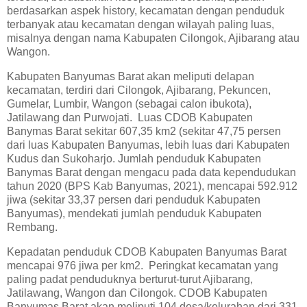
berdasarkan aspek history, kecamatan dengan penduduk
terbanyak atau kecamatan dengan wilayah paling luas,
misalnya dengan nama Kabupaten Cilongok, Ajibarang atau
Wangon.
Kabupaten Banyumas Barat akan meliputi delapan
kecamatan, terdiri dari Cilongok, Ajibarang, Pekuncen,
Gumelar, Lumbir, Wangon (sebagai calon ibukota),
Jatilawang dan Purwojati. Luas CDOB Kabupaten
Banymas Barat sekitar 607,35 km2 (sekitar 47,75 persen
dari luas Kabupaten Banyumas, lebih luas dari Kabupaten
Kudus dan Sukoharjo. Jumlah penduduk Kabupaten
Banymas Barat dengan mengacu pada data kependudukan
tahun 2020 (BPS Kab Banyumas, 2021), mencapai 592.912
jiwa (sekitar 33,37 persen dari penduduk Kabupaten
Banyumas), mendekati jumlah penduduk Kabupaten
Rembang.
Kepadatan penduduk CDOB Kabupaten Banyumas Barat
mencapai 976 jiwa per km2. Peringkat kecamatan yang
paling padat penduduknya berturut-turut Ajibarang,
Jatilawang, Wangon dan Cilongok. CDOB Kabupaten
Banyumas Barat akan meliputi 104 desa/kelurahan dari 331