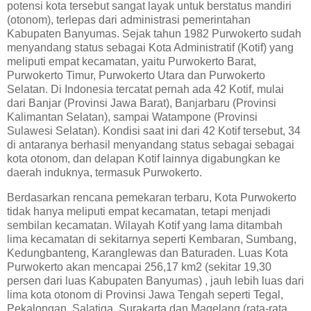
potensi kota tersebut sangat layak untuk berstatus mandiri
(otonom), terlepas dari administrasi pemerintahan
Kabupaten Banyumas. Sejak tahun 1982 Purwokerto sudah
menyandang status sebagai Kota Administratif (Kotif) yang
meliputi empat kecamatan, yaitu Purwokerto Barat,
Purwokerto Timur, Purwokerto Utara dan Purwokerto
Selatan. Di Indonesia tercatat pernah ada 42 Kotif, mulai
dari Banjar (Provinsi Jawa Barat), Banjarbaru (Provinsi
Kalimantan Selatan), sampai Watampone (Provinsi
Sulawesi Selatan). Kondisi saat ini dari 42 Kotif tersebut, 34
di antaranya berhasil menyandang status sebagai sebagai
kota otonom, dan delapan Kotif lainnya digabungkan ke
daerah induknya, termasuk Purwokerto.
Berdasarkan rencana pemekaran terbaru, Kota Purwokerto
tidak hanya meliputi empat kecamatan, tetapi menjadi
sembilan kecamatan. Wilayah Kotif yang lama ditambah
lima kecamatan di sekitarnya seperti Kembaran, Sumbang,
Kedungbanteng, Karanglewas dan Baturaden. Luas Kota
Purwokerto akan mencapai 256,17 km2 (sekitar 19,30
persen dari luas Kabupaten Banyumas) , jauh lebih luas dari
lima kota otonom di Provinsi Jawa Tengah seperti Tegal,
Pekalongan, Salatiga, Surakarta dan Magelang (rata-rata