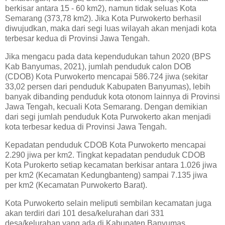
berkisar antara 15 - 60 km2), namun tidak seluas Kota
Semarang (373,78 km2). Jika Kota Purwokerto berhasil
diwujudkan, maka dari segi luas wilayah akan menjadi kota
terbesar kedua di Provinsi Jawa Tengah.
Jika mengacu pada data kependudukan tahun 2020 (BPS
Kab Banyumas, 2021), jumlah penduduk calon DOB
(CDOB) Kota Purwokerto mencapai 586.724 jiwa (sekitar
33,02 persen dari penduduk Kabupaten Banyumas), lebih
banyak dibanding penduduk kota otonom lainnya di Provinsi
Jawa Tengah, kecuali Kota Semarang. Dengan demikian
dari segi jumlah penduduk Kota Purwokerto akan menjadi
kota terbesar kedua di Provinsi Jawa Tengah.
Kepadatan penduduk CDOB Kota Purwokerto mencapai
2.290 jiwa per km2. Tingkat kepadatan penduduk CDOB
Kota Purokerto setiap kecamatan berkisar antara 1.026 jiwa
per km2 (Kecamatan Kedungbanteng) sampai 7.135 jiwa
per km2 (Kecamatan Purwokerto Barat).
Kota Purwokerto selain meliputi sembilan kecamatan juga
akan terdiri dari 101 desa/kelurahan dari 331
desa/kelurahan yang ada di Kabupaten Banyumas.