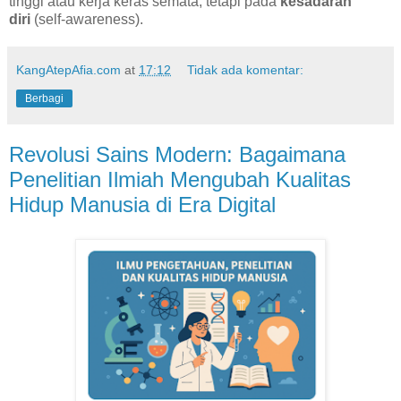
tinggi atau kerja keras semata, tetapi pada
kesadaran
diri
(self-awareness).
KangAtepAfia.com
at
17:12
Tidak ada komentar:
Berbagi
Revolusi Sains Modern: Bagaimana
Penelitian Ilmiah Mengubah Kualitas
Hidup Manusia di Era Digital