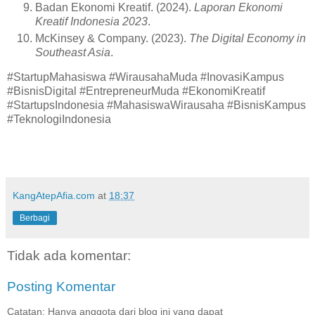
Badan Ekonomi Kreatif. (2024).
Laporan Ekonomi
Kreatif Indonesia 2023
.
McKinsey & Company. (2023).
The Digital Economy in
Southeast Asia
.
#StartupMahasiswa #WirausahaMuda #InovasiKampus
#BisnisDigital #EntrepreneurMuda #EkonomiKreatif
#StartupsIndonesia #MahasiswaWirausaha #BisnisKampus
#TeknologiIndonesia
KangAtepAfia.com
at
18:37
Berbagi
Tidak ada komentar:
Posting Komentar
Catatan: Hanya anggota dari blog ini yang dapat