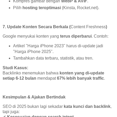
Kompres gambar dengan
WebP & AVIF
.
Pilih
hosting teroptimasi
(Kinsta, Rocket.net).
7. Update Konten Secara Berkala (
Content Freshness
)
Google menyukai konten yang
terus diperbarui
. Contoh:
Artikel "Harga iPhone 2023" harus di-update jadi
"Harga iPhone 2025".
Tambahkan data terbaru, statistik, atau tren.
Studi Kasus:
Backlinko menemukan bahwa
konten yang di-update
setiap 6-12 bulan
mendapat
67% lebih banyak traffic
.
Kesimpulan & Ajakan Bertindak
SEO di 2025 bukan lagi sekadar
kata kunci dan backlink
,
tapi juga:
✔
Kesesuaian dengan search intent