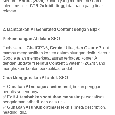
Menurut
Ahrefs (2025)
, konten yang memenuhi search
intent memiliki
CTR 2x lebih tinggi
daripada yang tidak
relevan.
2. Manfaatkan AI-Generated Content dengan Bijak
Perkembangan AI dalam SEO
Tools seperti
ChatGPT-5, Gemini Ultra, dan Claude 3
kini
mampu menghasilkan konten dalam hitungan detik. Namun,
Google telah memperketat aturan terhadap konten AI
dengan
update "Helpful Content System" (2024)
yang
menghukum konten berkualitas rendah.
Cara Menggunakan AI untuk SEO:
✅
Gunakan AI sebagai asisten riset
, bukan pengganti
penulis sepenuhnya.
✅
Edit & tambahkan sentuhan manusia
: personalisasi,
pengalaman pribadi, dan data unik.
✅
Gunakan AI untuk optimasi teknis
(meta description,
heading, dll.).