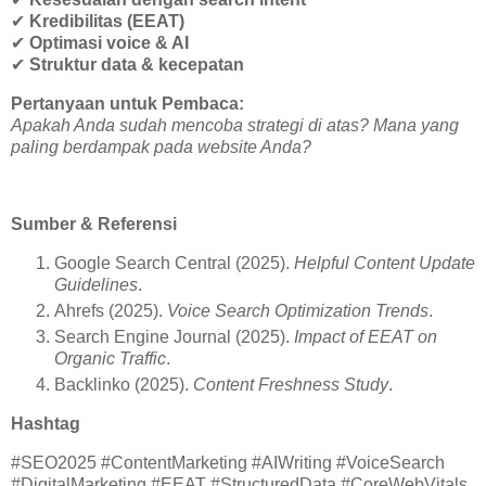
✔
Kredibilitas (EEAT)
✔
Optimasi voice & AI
✔
Struktur data & kecepatan
Pertanyaan untuk Pembaca:
Apakah Anda sudah mencoba strategi di atas? Mana yang
paling berdampak pada website Anda?
Sumber & Referensi
Google Search Central (2025).
Helpful Content Update
Guidelines
.
Ahrefs (2025).
Voice Search Optimization Trends
.
Search Engine Journal (2025).
Impact of EEAT on
Organic Traffic
.
Backlinko (2025).
Content Freshness Study
.
Hashtag
#SEO2025 #ContentMarketing #AIWriting #VoiceSearch
#DigitalMarketing #EEAT #StructuredData #CoreWebVitals