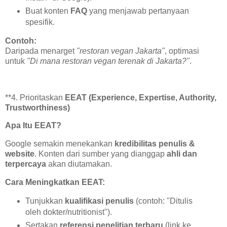
Buat konten
FAQ
yang menjawab pertanyaan
spesifik.
Contoh:
Daripada menarget
"restoran vegan Jakarta"
, optimasi
untuk
"Di mana restoran vegan terenak di Jakarta?"
.
**4. Prioritaskan
EEAT (Experience, Expertise, Authority,
Trustworthiness)
Apa Itu EEAT?
Google semakin menekankan
kredibilitas penulis &
website
. Konten dari sumber yang dianggap
ahli dan
terpercaya
akan diutamakan.
Cara Meningkatkan EEAT:
Tunjukkan
kualifikasi penulis
(contoh: "Ditulis
oleh dokter/nutritionist").
Sertakan
referensi penelitian terbaru
(link ke