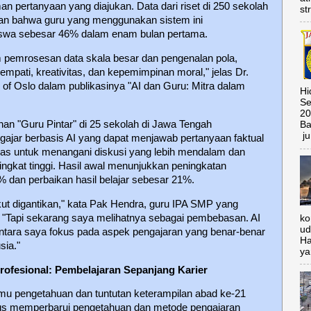
an pertanyaan yang diajukan. Data dari riset di 250 sekolah
st
kan bahwa guru yang menggunakan sistem ini
iswa sebesar 46% dalam enam bulan pertama.
m pemrosesan data skala besar dan pengenalan pola,
mpati, kreativitas, dan kepemimpinan moral," jelas Dr.
of Oslo dalam publikasinya "AI dan Guru: Mitra dalam
Hi
Se
20
han "Guru Pintar" di 25 sekolah di Jawa Tengah
Ba
ju
jar berbasis AI yang dapat menjawab pertanyaan faktual
as untuk menangani diskusi yang lebih mendalam dan
ngkat tinggi. Hasil awal menunjukkan peningkatan
% dan perbaikan hasil belajar sebesar 21%.
kut digantikan," kata Pak Hendra, guru IPA SMP yang
t. "Tapi sekarang saya melihatnya sebagai pembebasan. AI
ko
ud
entara saya fokus pada aspek pengajaran yang benar-benar
Ha
ia."
ya
rofesional: Pembelajaran Sepanjang Karier
mu pengetahuan dan tuntutan keterampilan abad ke-21
us memperbarui pengetahuan dan metode pengajaran