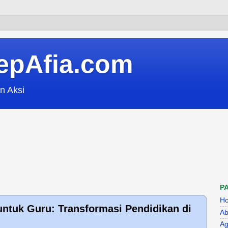
epAfia.com
n Aksi
P
H
ntuk Guru: Transformasi Pendidikan di
Ab
Ag