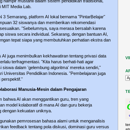
 hampir mustahil dalam sistem pendidikan tradisional,"
ri MIT Media Lab.
N 3 Semarang, platform AI lokal bernama "PintarBelajar"
uan 32 siswanya dan memberikan rekomendasi
disesuaikan. "Sebelumnya, saya merasa bersalah karena
ap siswa secara individual. Sekarang, dengan bantuan AI,
dengan tepat siapa yang membutuhkan perhatian ekstra dan
 AI juga menimbulkan kekhawatiran tentang privasi data
V
rlalu terfragmentasi. "Kita harus berhati-hati agar
si siswa dalam 'gelembung algoritma' mereka sendiri,"
A
i Universitas Pendidikan Indonesia. "Pembelajaran juga
 perspektif."
Kolaborasi Manusia-Mesin dalam Pengajaran
T
bahwa AI akan menggantikan guru, tren yang
n model kolaboratif di mana AI dan guru bekerja
 dengan kekuatan uniknya.
gunakan pemrosesan bahasa alami untuk menganalisis
te
ikan feedback tentang pola diskusi, dominasi guru versus
at