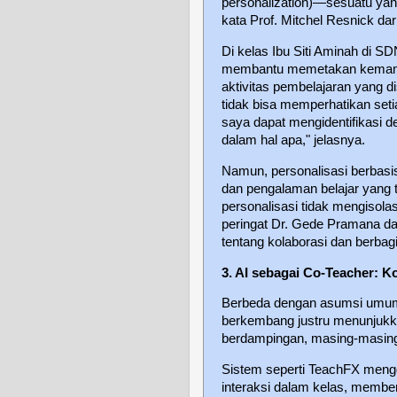
personalization)—sesuatu yang
kata Prof. Mitchel Resnick da
Di kelas Ibu Siti Aminah di SD
membantu memetakan kemamp
aktivitas pembelajaran yang 
tidak bisa memperhatikan seti
saya dapat mengidentifikasi 
dalam hal apa," jelasnya.
Namun, personalisasi berbasis
dan pengalaman belajar yang te
personalisasi tidak mengisola
peringat Dr. Gede Pramana dar
tentang kolaborasi dan berbagi
3. AI sebagai Co-Teacher: 
Berbeda dengan asumsi umum 
berkembang justru menunjukka
berdampingan, masing-masing
Sistem seperti TeachFX meng
interaksi dalam kelas, member