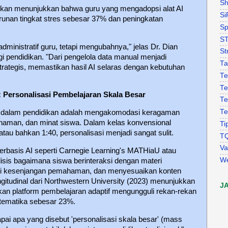
Sh
ikan menunjukkan bahwa guru yang mengadopsi alat AI
Si
runan tingkat stres sebesar 37% dan peningkatan
Sp
S
dministratif guru, tetapi mengubahnya," jelas Dr. Dian
St
i pendidikan. "Dari pengelola data manual menjadi
Ta
trategis, memastikan hasil AI selaras dengan kebutuhan
Te
Te
l: Personalisasi Pembelajaran Skala Besar
Te
Te
ar dalam pendidikan adalah mengakomodasi keragaman
haman, dan minat siswa. Dalam kelas konvensional
Ti
tau bahkan 1:40, personalisasi menjadi sangat sulit.
T
Va
erbasis AI seperti Carnegie Learning's MATHiaU atau
W
is bagaimana siswa berinteraksi dengan materi
asi kesenjangan pemahaman, dan menyesuaikan konten
ongitudinal dari Northwestern University (2023) menunjukkan
J
n platform pembelajaran adaptif mengungguli rekan-rekan
tematika sebesar 23%.
ai apa yang disebut 'personalisasi skala besar' (mass