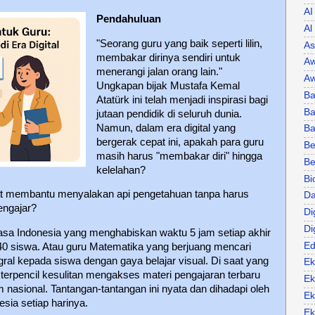
AI
Pendahuluan
Al
"Seorang guru yang baik seperti lilin,
As
membakar dirinya sendiri untuk
Aw
menerangi jalan orang lain."
Aw
Ungkapan bijak Mustafa Kemal
Ba
Atatürk ini telah menjadi inspirasi bagi
Ba
jutaan pendidik di seluruh dunia.
Namun, dalam era digital yang
B
bergerak cepat ini, apakah para guru
Be
masih harus "membakar diri" hingga
Be
kelelahan?
Bi
pat membantu menyalakan api pengetahuan tanpa harus
Da
engajar?
Di
Di
sa Indonesia yang menghabiskan waktu 5 jam setiap akhir
Ed
0 siswa. Atau guru Matematika yang berjuang mencari
ral kepada siswa dengan gaya belajar visual. Di saat yang
Ek
terpencil kesulitan mengakses materi pengajaran terbaru
Ek
 nasional. Tantangan-tantangan ini nyata dan dihadapi oleh
Ek
nesia setiap harinya.
Ek