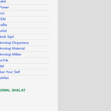
alat
Power
ort
TEM
raBis
uhid
knik Sipil
knologi Dirgantara
knologi Material
knologi Militer
psTrik
QM
lue Your Self
ebNet
ADWAL SHALAT