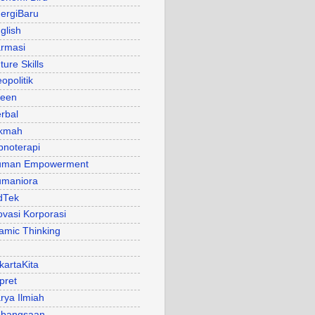
ergiBaru
glish
rmasi
ture Skills
opolitik
een
rbal
kmah
pnoterapi
uman Empowerment
maniora
dTek
ovasi Korporasi
lamic Thinking
kartaKita
pret
rya Ilmiah
bangsaan