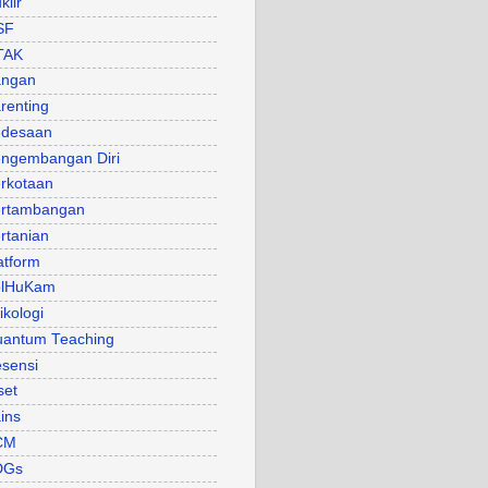
klir
SF
TAK
angan
renting
desaan
ngembangan Diri
rkotaan
rtambangan
rtanian
atform
olHuKam
ikologi
antum Teaching
sensi
set
ins
CM
DGs