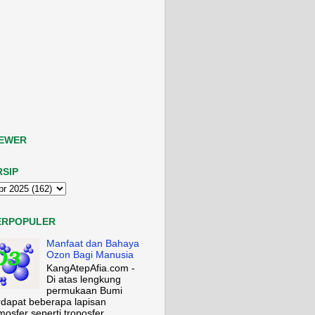
IEWER
RSIP
ERPOPULER
Manfaat dan Bahaya
Ozon Bagi Manusia
KangAtepAfia.com -
Di atas lengkung
permukaan Bumi
rdapat beberapa lapisan
mosfer seperti troposfer,