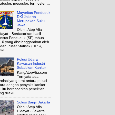
ratosfer, mesosfer, termosfer ...
Mayoritas Penduduk
DKI Jakarta
Merupakan Suku
Jawa
Oleh : Atep Afia
dayat - Berdasarkan hasil
nsus Penduduk (SP) tahun
10 yang diselenggarakan oleh
dan Pusat Statistik (BPS),
ml...
Polusi Udara
Kawasan Industri
Sebabkan Kanker
KangAtepAfia.com -
Ternyata ada
relasi yang erat antara polusi
ara dengan penyakit kanker.
l itu berdasarkan penelitian
ng dilaku...
Solusi Banjir Jakarta
Oleh : Atep Afia
Hidayat - Jakarta