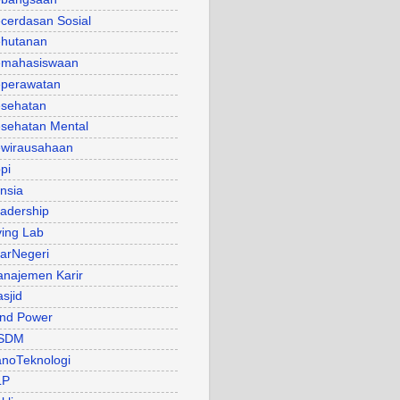
cerdasan Sosial
hutanan
mahasiswaan
perawatan
sehatan
sehatan Mental
wirausahaan
pi
nsia
adership
ving Lab
arNegeri
najemen Karir
sjid
nd Power
SDM
noTeknologi
LP