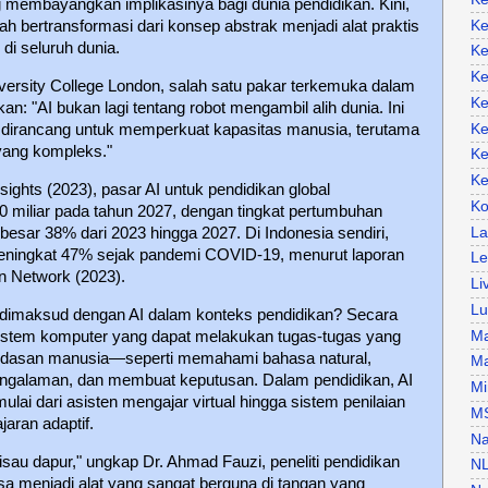
g membayangkan implikasinya bagi dunia pendidikan. Kini,
Ke
h bertransformasi dari konsep abstrak menjadi alat praktis
di seluruh dunia.
Ke
Ke
versity College London, salah satu pakar terkemuka dalam
Ke
an: "AI bukan lagi tentang robot mengambil alih dunia. Ini
Ke
g dirancang untuk memperkuat kapasitas manusia, terutama
yang kompleks."
Ke
Ke
ights (2023), pasar AI untuk pendidikan global
Ko
20 miliar pada tahun 2027, dengan tingkat pertumbuhan
La
sar 38% dari 2023 hingga 2027. Di Indonesia sendiri,
meningkat 47% sejak pandemi COVID-19, menurut laporan
Le
on Network (2023).
Li
Lu
imaksud dengan AI dalam konteks pendidikan? Secara
Ma
sistem komputer yang dapat melakukan tugas-tugas yang
dasan manusia—seperti memahami bahasa natural,
Ma
 pengalaman, dan membuat keputusan. Dalam pendidikan, AI
Mi
ulai dari asisten mengajar virtual hingga sistem penilaian
M
jaran adaptif.
Na
isau dapur," ungkap Dr. Ahmad Fauzi, peneliti pendidikan
N
isa menjadi alat yang sangat berguna di tangan yang