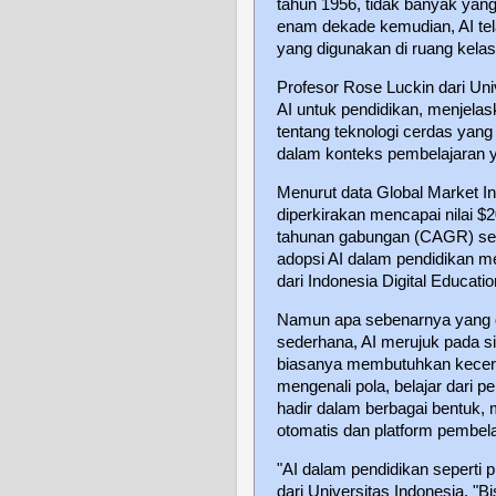
tahun 1956, tidak banyak yan
enam dekade kemudian, AI tela
yang digunakan di ruang kelas 
Profesor Rose Luckin dari Uni
AI untuk pendidikan, menjelask
tentang teknologi cerdas yan
dalam konteks pembelajaran 
Menurut data Global Market Ins
diperkirakan mencapai nilai $
tahunan gabungan (CAGR) sebe
adopsi AI dalam pendidikan 
dari Indonesia Digital Educati
Namun apa sebenarnya yang d
sederhana, AI merujuk pada 
biasanya membutuhkan kecer
mengenali pola, belajar dari
hadir dalam berbagai bentuk, m
otomatis dan platform pembela
"AI dalam pendidikan seperti p
dari Universitas Indonesia. "B