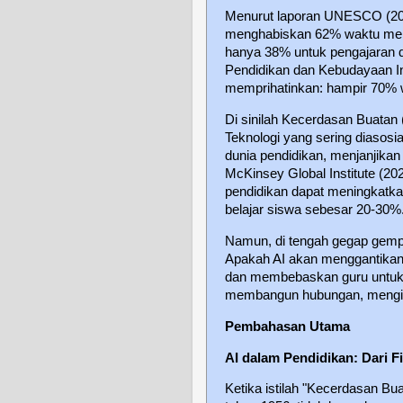
Menurut laporan UNESCO (2023
menghabiskan 62% waktu merek
hanya 38% untuk pengajaran d
Pendidikan dan Kebudayaan I
memprihatinkan: hampir 70% w
Di sinilah Kecerdasan Buatan (
Teknologi yang sering diasosi
dunia pendidikan, menjanjikan 
McKinsey Global Institute (2
pendidikan dapat meningkatka
belajar siswa sebesar 20-30%
Namun, di tengah gegap gempit
Apakah AI akan menggantikan
dan membebaskan guru untuk
membangun hubungan, mengin
Pembahasan Utama
AI dalam Pendidikan: Dari F
Ketika istilah "Kecerdasan Bu