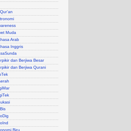
 Qur'an
tronomi
areness
et Muda
hasa Arab
hasa Inggris
asaSunda
rpikir dan Berjiwa Besar
rpikir dan Berjiwa Qurani
oTek
erah
giMar
giTek
ukasi
Bis
oDig
oInd
onomi Biru