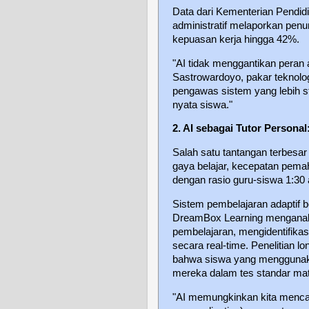
Data dari Kementerian Pendid
administratif melaporkan penu
kepuasan kerja hingga 42%.
"AI tidak menggantikan peran a
Sastrowardoyo, pakar teknolog
pengawas sistem yang lebih s
nyata siswa."
2. AI sebagai Tutor Persona
Salah satu tantangan terbes
gaya belajar, kecepatan pema
dengan rasio guru-siswa 1:30 a
Sistem pembelajaran adaptif b
DreamBox Learning menganalis
pembelajaran, mengidentifik
secara real-time. Penelitian l
bahwa siswa yang menggunaka
mereka dalam tes standar ma
"AI memungkinkan kita mencap