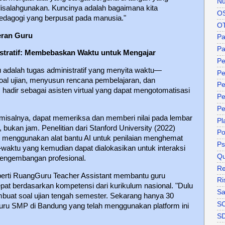
Nu
 disalahgunakan. Kuncinya adalah bagaimana kita
O
edagogi yang berpusat pada manusia."
O
eran Guru
P
Pa
nistratif: Membebaskan Waktu untuk Mengajar
Pe
u adalah tugas administratif yang menyita waktu—
Pe
al ujian, menyusun rencana pembelajaran, dan
Pe
I hadir sebagai asisten virtual yang dapat mengotomatisasi
Pe
Pe
 misalnya, dapat memeriksa dan memberi nilai pada lembar
Pl
bukan jam. Penelitian dari Stanford University (2022)
P
enggunakan alat bantu AI untuk penilaian menghemat
Ps
—waktu yang kemudian dapat dialokasikan untuk interaksi
Qu
pengembangan profesional.
Re
seperti RuangGuru Teacher Assistant membantu guru
Ri
pat berdasarkan kompetensi dari kurikulum nasional. "Dulu
Sa
buat soal ujian tengah semester. Sekarang hanya 30
S
 guru SMP di Bandung yang telah menggunakan platform ini
S