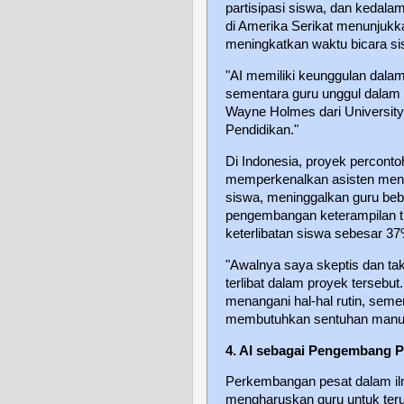
partisipasi siswa, dan kedalam
di Amerika Serikat menunjuk
meningkatkan waktu bicara s
"AI memiliki keunggulan dala
sementara guru unggul dalam e
Wayne Holmes dari University 
Pendidikan."
Di Indonesia, proyek perconto
memperkenalkan asisten menga
siswa, meninggalkan guru beb
pengembangan keterampilan ti
keterlibatan siswa sebesar 37
"Awalnya saya skeptis dan ta
terlibat dalam proyek tersebu
menangani hal-hal rutin, sem
membutuhkan sentuhan manus
4. AI sebagai Pengembang P
Perkembangan pesat dalam il
mengharuskan guru untuk ter