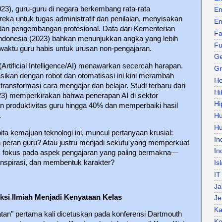
), guru-guru di negara berkembang rata-rata
En
a untuk tugas administratif dan penilaian, menyisakan
En
an pengembangan profesional. Data dari Kementerian
Fa
ndonesia (2023) bahkan menunjukkan angka yang lebih
Fu
aktu guru habis untuk urusan non-pengajaran.
Ge
Artificial Intelligence/AI) menawarkan secercah harapan.
Gr
asikan dengan robot dan otomatisasi ini kini merambah
He
transformasi cara mengajar dan belajar. Studi terbaru dari
Hi
023) memperkirakan bahwa penerapan AI di sektor
Hi
n produktivitas guru hingga 40% dan memperbaiki hasil
.
H
Hu
a kemajuan teknologi ini, muncul pertanyaan krusial:
In
 peran guru? Atau justru menjadi sekutu yang memperkuat
In
 fokus pada aspek pengajaran yang paling bermakna—
spirasi, dan membentuk karakter?
Is
IT
Ja
iksi Ilmiah Menjadi Kenyataan Kelas
Je
Ka
atan" pertama kali dicetuskan pada konferensi Dartmouth
Ke