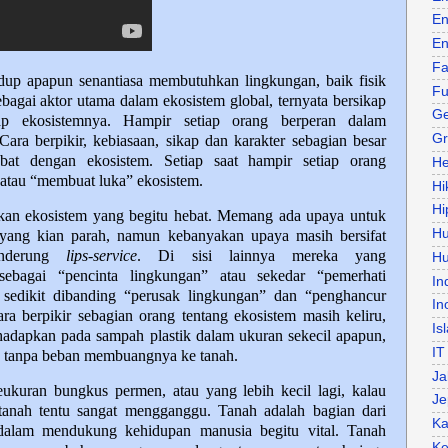
En
En
Fa
dup apapun senantiasa membutuhkan lingkungan, baik fisik
Fu
ebagai aktor utama dalam ekosistem global, ternyata bersikap
Ge
adap ekosistemnya. Hampir setiap orang berperan dalam
Gr
ara berpikir, kebiasaan, sikap dan karakter sebagian besar
bat dengan ekosistem. Setiap saat hampir setiap orang
He
atau “membuat luka” ekosistem.
Hi
Hi
sakan ekosistem yang begitu hebat. Memang ada upaya untuk
H
yang kian parah, namun kebanyakan upaya masih bersifat
enderung
lips-service
. Di sisi lainnya mereka yang
Hu
sebagai “pencinta lingkungan” atau sekedar “pemerhati
In
h sedikit dibanding “perusak lingkungan” dan “penghancur
In
ra berpikir sebagian orang tentang ekosistem masih keliru,
Is
ihadapkan pada sampah plastik dalam ukuran sekecil apapun,
IT
h tanpa beban membuangnya ke tanah.
Ja
seukuran bungkus permen, atau yang lebih kecil lagi, kalau
Je
anah tentu sangat mengganggu. Tanah adalah bagian dari
Ka
 dalam mendukung kehidupan manusia begitu vital. Tanah
Ke