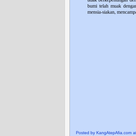
bumi telah muak dengan
mensia-siakan, mencampa
Posted by
KangAtepAfia.com
a