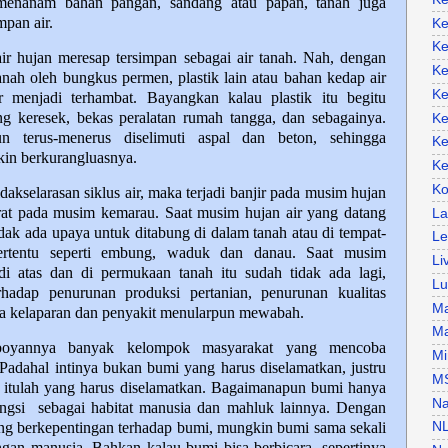
menanam bahan pangan, sandang atau papan, tanah juga
pan air.
Ke
Ke
air hujan meresap tersimpan sebagai air tanah. Nah, dengan
Ke
nah oleh bungkus permen, plastik lain atau bahan kedap air
Ke
ir menjadi terhambat. Bayangkan kalau plastik itu begitu
g keresek, bekas peralatan rumah tangga, dan sebagainya.
Ke
n terus-menerus diselimuti aspal dan beton, sehingga
Ke
in berkurangluasnya.
Ke
Ko
dakselarasan siklus air, maka terjadi banjir pada musim hujan
rat pada musim kemarau. Saat musim hujan air yang datang
La
tidak ada upaya untuk ditabung di dalam tanah atau di tempat-
Le
ertentu seperti embung, waduk dan danau. Saat musim
Li
di atas dan di permukaan tanah itu sudah tidak ada lagi,
Lu
hadap penurunan produksi pertanian, penurunan kualitas
Ma
ana kelaparan dan penyakit menularpun mewabah.
Ma
boyannya banyak kelompok masyarakat yang mencoba
Mi
adahal intinya bukan bumi yang harus diselamatkan, justru
M
 itulah yang harus diselamatkan. Bagaimanapun bumi hanya
Na
ungsi sebagai habitat manusia dan mahluk lainnya. Dengan
ng berkepentingan terhadap bumi, mungkin bumi sama sekali
N
ngan manusia. Bahkan kalau bumi bisa berbicara, sepertinya