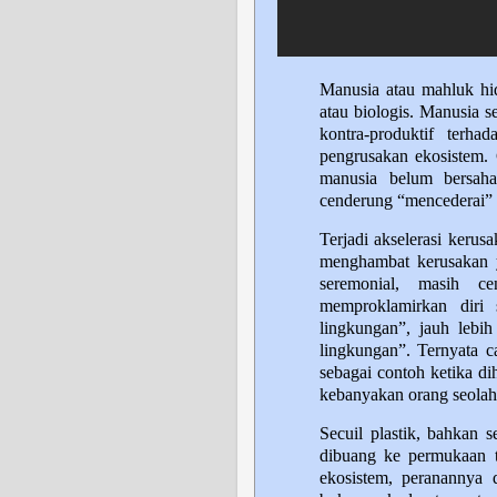
Manusia atau mahluk hi
atau biologis. Manusia s
kontra-produktif terh
pengrusakan ekosistem. C
manusia belum bersaha
cenderung “mencederai” 
Terjadi akselerasi keru
menghambat kerusakan 
seremonial, masih c
memproklamirkan diri 
lingkungan”, jauh lebi
lingkungan”. Ternyata ca
sebagai contoh ketika d
kebanyakan orang seola
Secuil plastik, bahkan 
dibuang ke permukaan t
ekosistem, peranannya