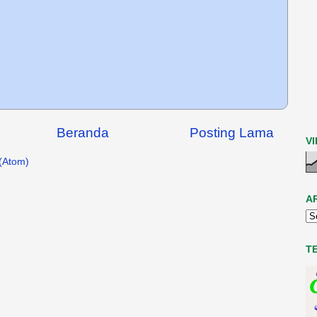
Beranda
Posting Lama
V
(Atom)
A
T