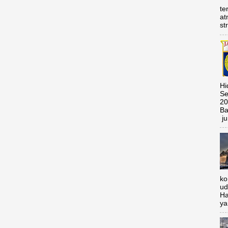
te
at
st
Hi
Se
20
Ba
ju
ko
ud
Ha
ya