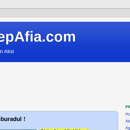
epAfia.com
n Aksi
P
H
buradul !
Ab
Ag