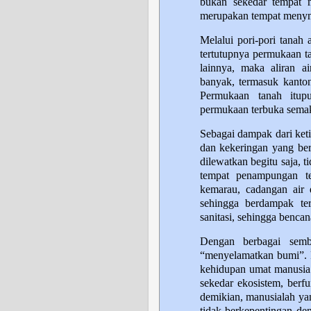
bukan sekedar tempat 
merupakan tempat menym
Melalui pori-pori tanah 
tertutupnya permukaan ta
lainnya, maka aliran a
banyak, termasuk kanton
Permukaan tanah itupu
permukaan terbuka semak
Sebagai dampak dari keti
dan kekeringan yang be
dilewatkan begitu saja, 
tempat penampungan t
kemarau, cadangan air 
sehingga berdampak ter
sanitasi, sehingga benc
Dengan berbagai sem
“menyelamatkan bumi”. P
kehidupan umat manusia
sekedar ekosistem, berf
demikian, manusialah ya
tidak berkepentingan de