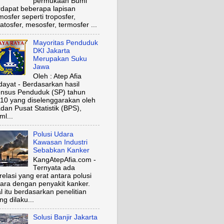
permukaan Bumi
rdapat beberapa lapisan
mosfer seperti troposfer,
ratosfer, mesosfer, termosfer ...
Mayoritas Penduduk
DKI Jakarta
Merupakan Suku
Jawa
Oleh : Atep Afia
dayat - Berdasarkan hasil
nsus Penduduk (SP) tahun
10 yang diselenggarakan oleh
dan Pusat Statistik (BPS),
ml...
Polusi Udara
Kawasan Industri
Sebabkan Kanker
KangAtepAfia.com -
Ternyata ada
relasi yang erat antara polusi
ara dengan penyakit kanker.
l itu berdasarkan penelitian
ng dilaku...
Solusi Banjir Jakarta