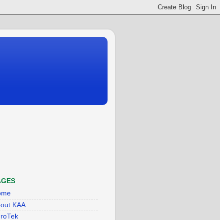
AGES
ome
out KAA
roTek