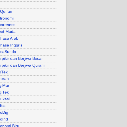
 Qur'an
tronomi
areness
et Muda
hasa Arab
hasa Inggris
asaSunda
rpikir dan Berjiwa Besar
rpikir dan Berjiwa Qurani
oTek
erah
giMar
giTek
ukasi
Bis
oDig
oInd
onomi Biru