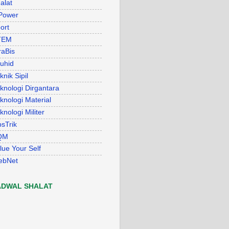
alat
Power
ort
TEM
raBis
uhid
knik Sipil
knologi Dirgantara
knologi Material
knologi Militer
psTrik
QM
lue Your Self
ebNet
ADWAL SHALAT