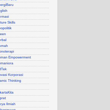
ergiBaru
glish
rmasi
ture Skills
opolitik
een
rbal
kmah
pnoterapi
uman Empowerment
maniora
dTek
ovasi Korporasi
lamic Thinking
kartaKita
pret
rya Ilmiah
bangsaan