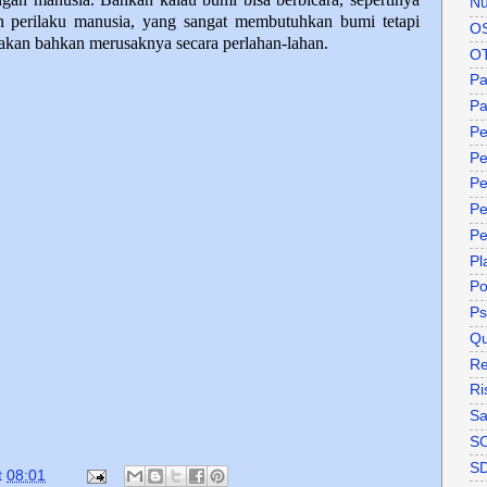
Nu
 perilaku manusia, yang sangat membutuhkan bumi tetapi
O
kan bahkan merusaknya secara perlahan-lahan.
O
P
Pa
Pe
Pe
Pe
Pe
Pe
Pl
P
Ps
Qu
Re
Ri
Sa
S
S
t
08:01