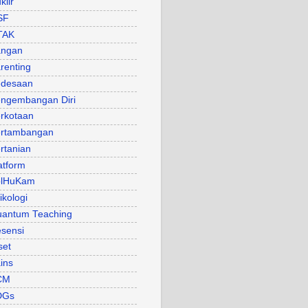
klir
SF
TAK
angan
renting
desaan
ngembangan Diri
rkotaan
rtambangan
rtanian
atform
olHuKam
ikologi
antum Teaching
sensi
set
ins
CM
DGs