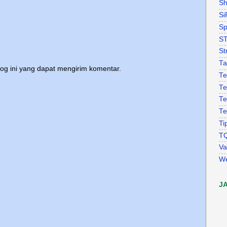
Sh
Si
Sp
S
St
Ta
log ini yang dapat mengirim komentar.
Te
Te
Te
Te
Ti
T
Va
W
J