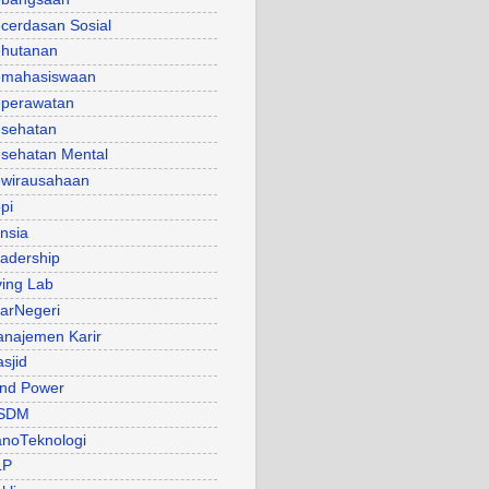
cerdasan Sosial
hutanan
mahasiswaan
perawatan
sehatan
sehatan Mental
wirausahaan
pi
nsia
adership
ving Lab
arNegeri
najemen Karir
sjid
nd Power
SDM
noTeknologi
LP