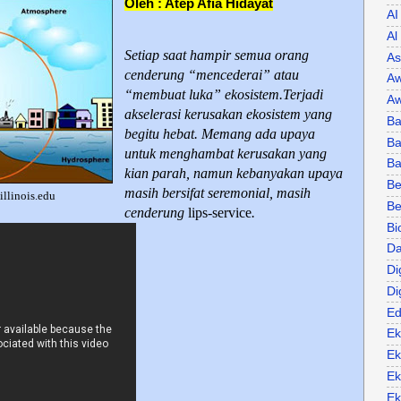
Oleh : Atep Afia Hidayat
AI
Al
Setiap saat hampir semua orang
As
cenderung “mencederai” atau
Aw
“membuat luka” ekosistem.Terjadi
Aw
akselerasi kerusakan ekosistem yang
Ba
begitu hebat. Memang ada upaya
Ba
untuk menghambat kerusakan yang
B
kian parah, namun kebanyakan upaya
Be
masih bersifat seremonial, masih
illinois.edu
Be
cenderung
lips-service
.
Bi
Da
Di
Di
Ed
Ek
Ek
Ek
Ek