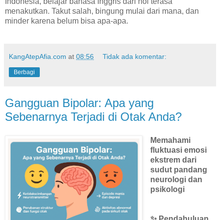
Indonesia, belajar bahasa Inggris dari nol terasa
menakutkan. Takut salah, bingung mulai dari mana, dan
minder karena belum bisa apa-apa.
KangAtepAfia.com
at
08:56
Tidak ada komentar:
Berbagi
Gangguan Bipolar: Apa yang
Sebenarnya Terjadi di Otak Anda?
Memahami
fluktuasi emosi
ekstrem dari
sudut pandang
neurologi dan
psikologi
✨ Pendahuluan