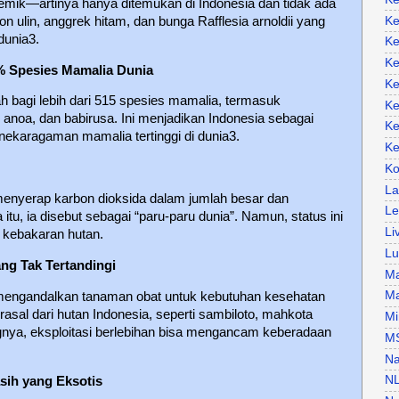
emik—artinya hanya ditemukan di Indonesia dan tidak ada
Ke
on ulin, anggrek hitam, dan bunga Rafflesia arnoldii yang
dunia3.
Ke
Ke
% Spesies Mamalia Dunia
Ke
h bagi lebih dari 515 spesies mamalia, termasuk
Ke
anoa, dan babirusa. Ini menjadikan Indonesia sebagai
Ke
nekaragaman mamalia tertinggi di dunia3.
Ke
Ko
La
 menyerap karbon dioksida dalam jumlah besar dan
Le
tu, ia disebut sebagai “paru-paru dunia”. Namun, status ini
Li
 kebakaran hutan.
Lu
ng Tak Tertandingi
Ma
Ma
mengandalkan tanaman obat untuk kebutuhan kesehatan
rasal dari hutan Indonesia, seperti sambiloto, mahkota
Mi
nya, eksploitasi berlebihan bisa mengancam keberadaan
M
Na
N
sih yang Eksotis