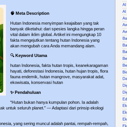
AI
Al
🧠 Meta Description
As
Hutan Indonesia menyimpan keajaiban yang tak
Aw
banyak diketahui: dari spesies langka hingga peran
Aw
vital dalam iklim global. Artikel ini mengungkap 10
Ba
fakta mengejutkan tentang hutan Indonesia yang
Ba
akan mengubah cara Anda memandang alam.
B
🔍
Keyword Utama
Be
Be
hutan Indonesia, fakta hutan tropis, keanekaragaman
hayati, deforestasi Indonesia, hutan hujan tropis, flora
Bi
fauna endemik, hutan mangrove, masyarakat adat,
Da
ekowisata, konservasi hutan
Di
Di
✨
Pendahuluan
Ed
“Hutan bukan hanya kumpulan pohon. Ia adalah
Ek
k untuk seluruh planet.” — Adaptasi dari prinsip ekologi
Ek
Ek
onesia, yang sering muncul adalah pantai, rempah-rempah,
Ek