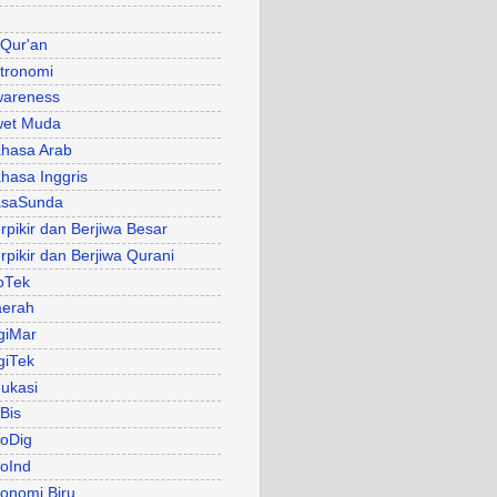
 Qur'an
tronomi
areness
et Muda
hasa Arab
hasa Inggris
asaSunda
rpikir dan Berjiwa Besar
rpikir dan Berjiwa Qurani
oTek
erah
giMar
giTek
ukasi
Bis
oDig
oInd
onomi Biru