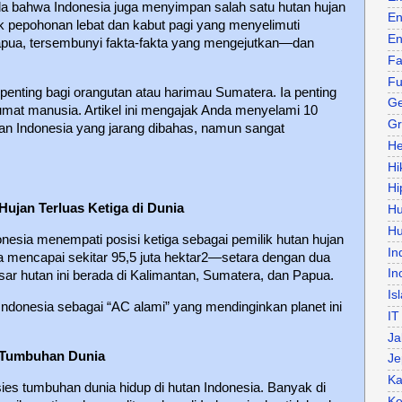
da bahwa Indonesia juga menyimpan salah satu hutan hujan
En
lik pepohonan lebat dan kabut pagi yang menyelimuti
En
apua, tersembunyi fakta-fakta yang mengejutkan—dan
Fa
Fu
enting bagi orangutan atau harimau Sumatera. Ia penting
Ge
umat manusia. Artikel ini mengajak Anda menyelami 10
Gr
tan Indonesia yang jarang dibahas, namun sangat
He
Hi
Hi
Hujan Terluas Ketiga di Dunia
H
Hu
onesia menempati posisi ketiga sebagai pemilik hutan hujan
In
nya mencapai sekitar 95,5 juta hektar2—setara dengan dua
In
sar hutan ini berada di Kalimantan, Sumatera, dan Papua.
Is
Indonesia sebagai “AC alami” yang mendinginkan planet ini
IT
Ja
 Tumbuhan Dunia
Je
Ka
ies tumbuhan dunia hidup di hutan Indonesia. Banyak di
Ke