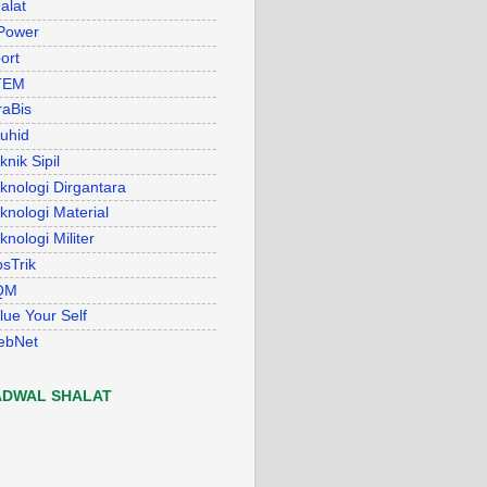
alat
Power
ort
TEM
raBis
uhid
knik Sipil
knologi Dirgantara
knologi Material
knologi Militer
psTrik
QM
lue Your Self
ebNet
ADWAL SHALAT