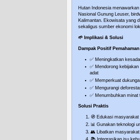
Hutan Indonesia menawarkan p
Nasional Gunung Leuser, birdw
Kalimantan. Ekowisata yang di
sekaligus sumber ekonomi lok
🌱
Implikasi & Solusi
Dampak Positif Pemahaman 
✅
Meningkatkan kesadara
✅
Mendorong kebijakan y
adat
✅
Memperkuat dukungan
✅
Mengurangi deforestasi
✅
Menumbuhkan minat te
Solusi Praktis
🧭
Edukasi masyarakat t
📊
Gunakan teknologi u
👥
Libatkan masyarakat 
📚
Integrasikan isu keh