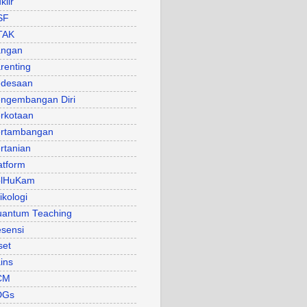
klir
SF
TAK
angan
renting
desaan
ngembangan Diri
rkotaan
rtambangan
rtanian
atform
olHuKam
ikologi
antum Teaching
sensi
set
ins
CM
DGs