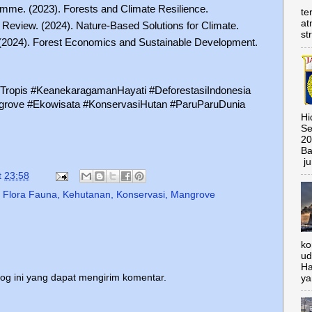
me. (2023). Forests and Climate Resilience.
te
at
eview. (2024). Nature-Based Solutions for Climate.
st
2024). Forest Economics and Sustainable Development.
Tropis #KeanekaragamanHayati #DeforestasiIndonesia
rove #Ekowisata #KonservasiHutan #ParuParuDunia
Hi
Se
20
Ba
ju
t
23:58
,
Flora Fauna
,
Kehutanan
,
Konservasi
,
Mangrove
ko
ud
Ha
log ini yang dapat mengirim komentar.
ya