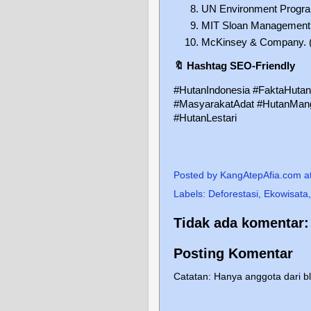
UN Environment Program
MIT Sloan Management R
McKinsey & Company. (
🔖
Hashtag SEO-Friendly
#HutanIndonesia #FaktaHutan
#MasyarakatAdat #HutanMang
#HutanLestari
Posted by
KangAtepAfia.com
a
Labels:
Deforestasi
,
Ekowisata
Tidak ada komentar:
Posting Komentar
Catatan: Hanya anggota dari b