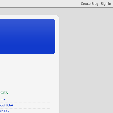
AGES
ome
out KAA
roTek