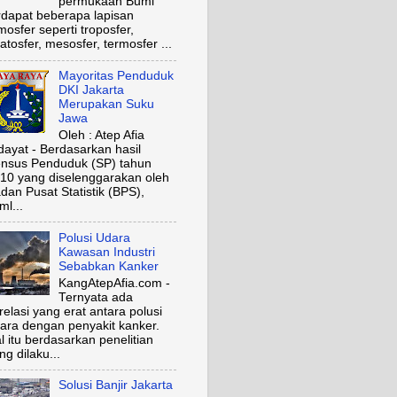
permukaan Bumi
rdapat beberapa lapisan
mosfer seperti troposfer,
ratosfer, mesosfer, termosfer ...
Mayoritas Penduduk
DKI Jakarta
Merupakan Suku
Jawa
Oleh : Atep Afia
dayat - Berdasarkan hasil
nsus Penduduk (SP) tahun
10 yang diselenggarakan oleh
dan Pusat Statistik (BPS),
ml...
Polusi Udara
Kawasan Industri
Sebabkan Kanker
KangAtepAfia.com -
Ternyata ada
relasi yang erat antara polusi
ara dengan penyakit kanker.
l itu berdasarkan penelitian
ng dilaku...
Solusi Banjir Jakarta