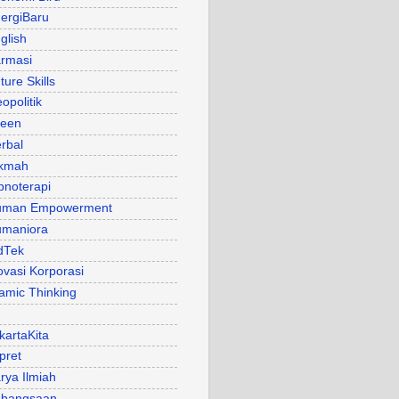
ergiBaru
glish
rmasi
ture Skills
opolitik
een
rbal
kmah
pnoterapi
uman Empowerment
maniora
dTek
ovasi Korporasi
lamic Thinking
kartaKita
pret
rya Ilmiah
bangsaan