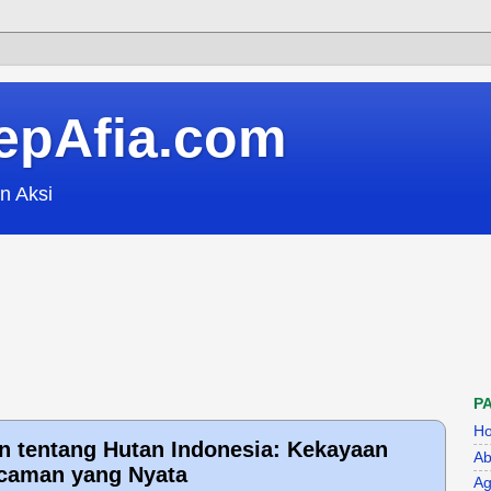
epAfia.com
n Aksi
P
H
n tentang Hutan Indonesia: Kekayaan
Ab
ncaman yang Nyata
Ag