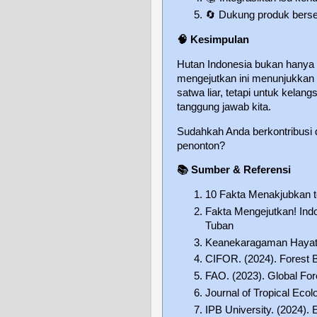
🔄
Dukung produk berse
🧠
Kesimpulan
Hutan Indonesia bukan hanya 
mengejutkan ini menunjukkan 
satwa liar, tetapi untuk kela
tanggung jawab kita.
Sudahkah Anda berkontribusi 
penonton?
📚
Sumber & Referensi
10 Fakta Menakjubkan t
Fakta Mengejutkan! Ind
Tuban
Keanekaragaman Hayati
CIFOR. (2024). Forest B
FAO. (2023). Global Fo
Journal of Tropical Eco
IPB University. (2024).