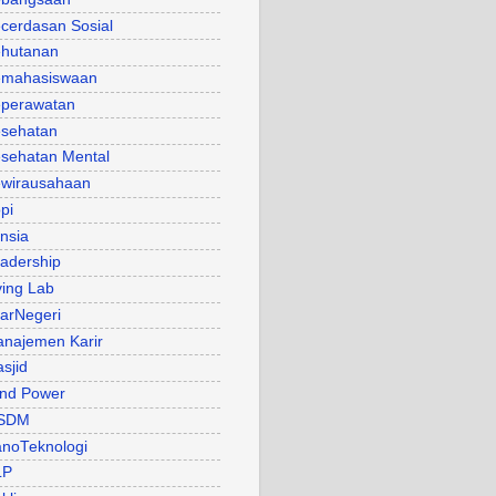
cerdasan Sosial
hutanan
mahasiswaan
perawatan
sehatan
sehatan Mental
wirausahaan
pi
nsia
adership
ving Lab
arNegeri
najemen Karir
sjid
nd Power
SDM
noTeknologi
LP