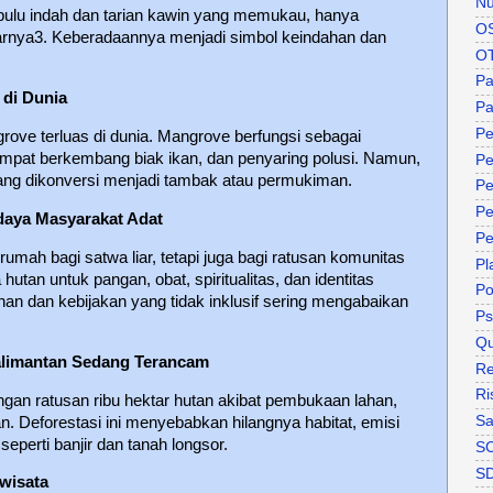
Nu
bulu indah dan tarian kawin yang memukau, hanya
O
arnya3. Keberadaannya menjadi simbol keindahan dan
O
P
 di Dunia
Pa
Pe
rove terluas di dunia. Mangrove berfungsi sebagai
 tempat berkembang biak ikan, dan penyaring polusi. Namun,
Pe
g dikonversi menjadi tambak atau permukiman.
Pe
Pe
aya Masyarakat Adat
Pe
umah bagi satwa liar, tetapi juga bagi ratusan komunitas
Pl
utan untuk pangan, obat, spiritualitas, dan identitas
P
han dan kebijakan yang tidak inklusif sering mengabaikan
Ps
Qu
alimantan Sedang Terancam
Re
Ri
angan ratusan ribu hektar hutan akibat pembukaan lahan,
Sa
. Deforestasi ini menyebabkan hilangnya habitat, emisi
eperti banjir dan tanah longsor.
S
S
wisata