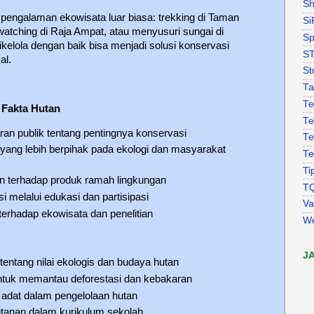
Sh
engalaman ekowisata luar biasa: trekking di Taman
Si
atching di Raja Ampat, atau menyusuri sungai di
Sp
kelola dengan baik bisa menjadi solusi konservasi
S
al.
St
Ta
Te
Fakta Hutan
Te
n publik tentang pentingnya konservasi
Te
ang lebih berpihak pada ekologi dan masyarakat
Te
Ti
 terhadap produk ramah lingkungan
T
 melalui edukasi dan partisipasi
Va
rhadap ekowisata dan penelitian
W
J
entang nilai ekologis dan budaya hutan
ntuk memantau deforestasi dan kebakaran
adat dalam pengelolaan hutan
utanan dalam kurikulum sekolah