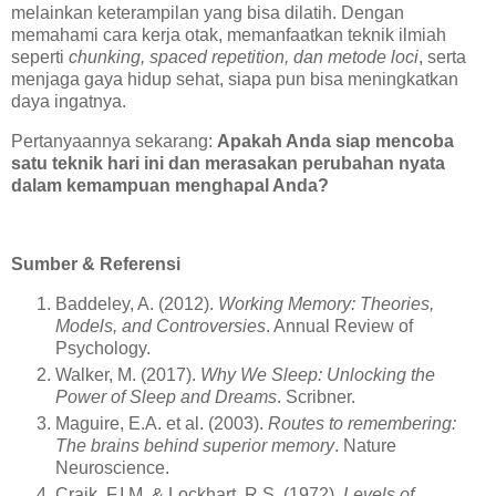
melainkan keterampilan yang bisa dilatih. Dengan
memahami cara kerja otak, memanfaatkan teknik ilmiah
seperti
chunking, spaced repetition, dan metode loci
, serta
menjaga gaya hidup sehat, siapa pun bisa meningkatkan
daya ingatnya.
Pertanyaannya sekarang:
Apakah Anda siap mencoba
satu teknik hari ini dan merasakan perubahan nyata
dalam kemampuan menghapal Anda?
Sumber & Referensi
Baddeley, A. (2012).
Working Memory: Theories,
Models, and Controversies
. Annual Review of
Psychology.
Walker, M. (2017).
Why We Sleep: Unlocking the
Power of Sleep and Dreams
. Scribner.
Maguire, E.A. et al. (2003).
Routes to remembering:
The brains behind superior memory
. Nature
Neuroscience.
Craik, F.I.M. & Lockhart, R.S. (1972).
Levels of