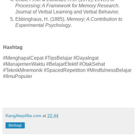
Processing: A Framework for Memory Research
.
Journal of Verbal Learning and Verbal Behavior.
Ebbinghaus, H. (1885).
Memory: A Contribution to
Experimental Psychology
.
Hashtag
#MenghapalCepat #TipsBelajar #DayaIngat
#ManajemenWaktu #BelajarEfektif #OtakSehat
#TeknikMnemonik #SpacedRepetition #MindfulnessBelajar
#IlmuPopuler
KangAtepAfia.com
at
22:44
Berbagi