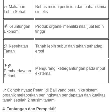
🥗
Makanan
Bebas residu pestisida dan bahan kimia
Lebih Sehat
sintetis
💰
Keuntungan
Produk organik memiliki nilai jual lebih
Ekonomi
tinggi
🌾
Kesehatan
Tanah lebih subur dan tahan terhadap
Tanah
erosi
👨‍🌾
Mengurangi ketergantungan pada input
Pemberdayaan
eksternal
Petani
📌
Contoh nyata: Petani di Bali yang beralih ke sistem
organik melaporkan peningkatan pendapatan dan kualitas
tanah setelah 2 musim tanam.
4. Tantangan dan Perspektif