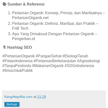
📚
Sumber & Referensi
Pertanian Organik: Konsep, Prinsip, dan Manfaatnya –
PertanianOrganik.net
Pertanian Organik: Definisi, Manfaat, dan Praktik –
FnB Tech
Apa Yang Dimaksud Dengan Pertanian Organik –
Pengertian.id
🔖
Hashtag SEO
#PertanianOrganik #PanganSehat #EkologiTanah
#PetaniIndonesia #PertanianBerkelanjutan #Agroekologi
#TanpaPestisida #MakananOrganik #SDGsIndonesia
#IlmuUntukPublik
KangAtepAfia.com
at
21:29
Berbagi