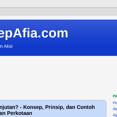
epAfia.com
n Aksi
P
H
njutan? - Konsep, Prinsip, dan Contoh
Ab
an Perkotaan
Ag