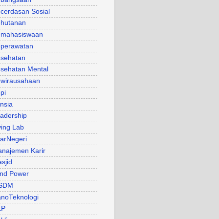
cerdasan Sosial
hutanan
mahasiswaan
perawatan
sehatan
sehatan Mental
wirausahaan
pi
nsia
adership
ving Lab
arNegeri
najemen Karir
sjid
nd Power
SDM
noTeknologi
LP