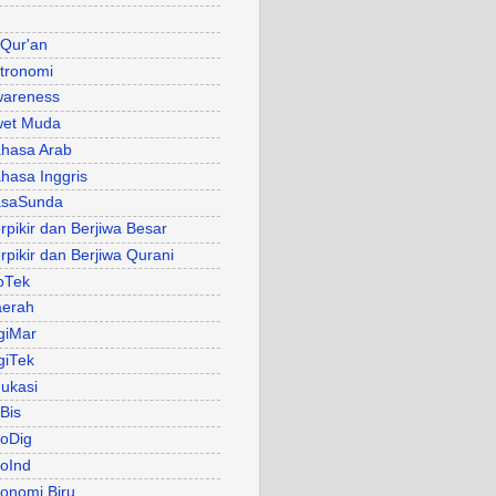
 Qur'an
tronomi
areness
et Muda
hasa Arab
hasa Inggris
asaSunda
rpikir dan Berjiwa Besar
rpikir dan Berjiwa Qurani
oTek
erah
giMar
giTek
ukasi
Bis
oDig
oInd
onomi Biru