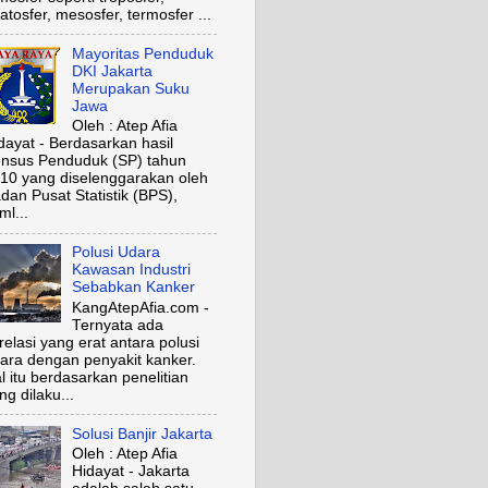
ratosfer, mesosfer, termosfer ...
Mayoritas Penduduk
DKI Jakarta
Merupakan Suku
Jawa
Oleh : Atep Afia
dayat - Berdasarkan hasil
nsus Penduduk (SP) tahun
10 yang diselenggarakan oleh
dan Pusat Statistik (BPS),
ml...
Polusi Udara
Kawasan Industri
Sebabkan Kanker
KangAtepAfia.com -
Ternyata ada
relasi yang erat antara polusi
ara dengan penyakit kanker.
l itu berdasarkan penelitian
ng dilaku...
Solusi Banjir Jakarta
Oleh : Atep Afia
Hidayat - Jakarta