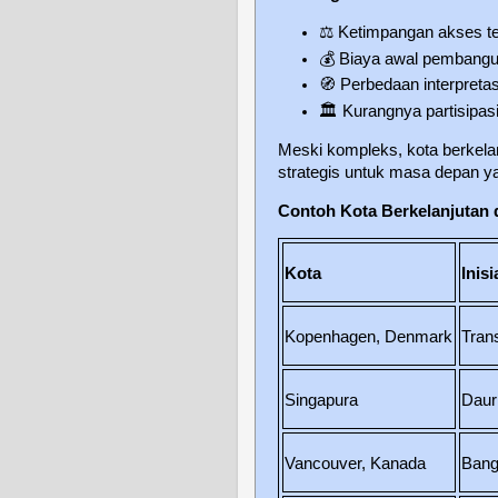
⚖️
Ketimpangan akses ter
💰
Biaya awal pembangun
🧭
Perbedaan interpretas
🏛️
Kurangnya partisipa
Meski kompleks, kota berkela
strategis untuk masa depan y
Contoh Kota Berkelanjutan 
Kota
Inis
Kopenhagen, Denmark
Tran
Singapura
Daur 
Vancouver, Kanada
Bang