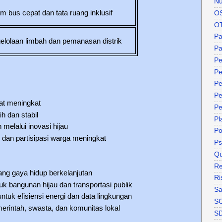
Nu
m bus cepat dan tata ruang inklusif
O
O
P
elolaan limbah dan pemanasan distrik
Pa
Pe
Pe
Pe
Pe
t meningkat
Pe
h dan stabil
Pl
melalui inovasi hijau
P
 dan partisipasi warga meningkat
Ps
Qu
Re
ang gaya hidup berkelanjutan
Ri
uk bangunan hijau dan transportasi publik
Sa
untuk efisiensi energi dan data lingkungan
S
erintah, swasta, dan komunitas lokal
S