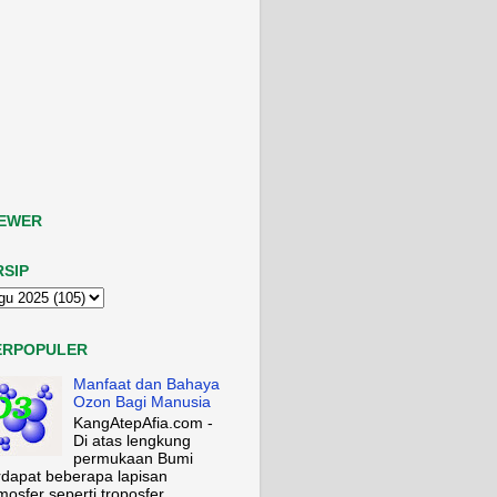
IEWER
RSIP
ERPOPULER
Manfaat dan Bahaya
Ozon Bagi Manusia
KangAtepAfia.com -
Di atas lengkung
permukaan Bumi
rdapat beberapa lapisan
mosfer seperti troposfer,