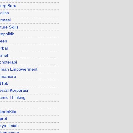
ergiBaru
glish
rmasi
ture Skills
opolitik
een
rbal
kmah
pnoterapi
uman Empowerment
maniora
dTek
ovasi Korporasi
lamic Thinking
kartaKita
pret
rya Ilmiah
bangsaan