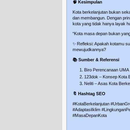
🧠
Kesimpulan
Kota berkelanjutan bukan seka
dan membangun. Dengan prinsip
kota yang tidak hanya layak hu
“Kota masa depan bukan yang p
✨
Refleksi: Apakah kotamu s
mewujudkannya?
📚
Sumber & Referensi
Biro Perencanaan UMA –
123dok – Konsep Kota B
Neliti – Asas Kota Berk
🔖
Hashtag SEO
#KotaBerkelanjutan #UrbanGr
#AdaptasiIklim #LingkunganPe
#MasaDepanKota