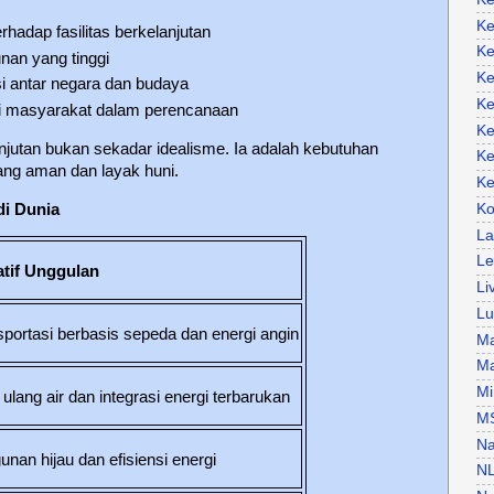
Ke
hadap fasilitas berkelanjutan
Ke
an yang tinggi
Ke
i antar negara dan budaya
Ke
si masyarakat dalam perencanaan
Ke
njutan bukan sekadar idealisme. Ia adalah kebutuhan
Ke
ang aman dan layak huni.
Ke
di Dunia
Ko
La
Le
iatif Unggulan
Li
Lu
sportasi berbasis sepeda dan energi angin
Ma
Ma
Mi
ulang air dan integrasi energi terbarukan
M
Na
unan hijau dan efisiensi energi
N