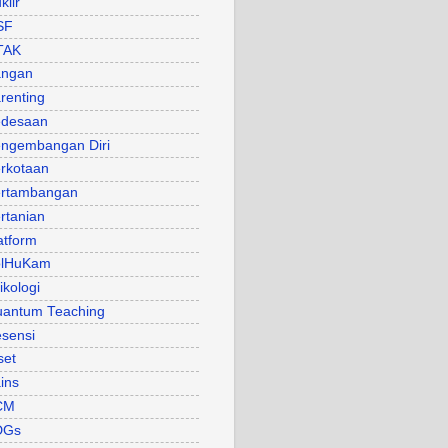
klir
SF
TAK
angan
renting
desaan
ngembangan Diri
rkotaan
rtambangan
rtanian
atform
olHuKam
ikologi
antum Teaching
sensi
set
ins
CM
DGs