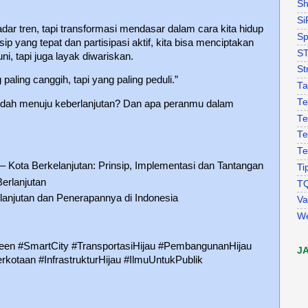
Sh
Si
dar tren, tapi transformasi mendasar dalam cara kita hidup
Sp
 yang tepat dan partisipasi aktif, kita bisa menciptakan
S
ni, tapi juga layak diwariskan.
St
aling canggih, tapi yang paling peduli.”
Ta
Te
udah menuju keberlanjutan? Dan apa peranmu dalam
Te
Te
Te
 Kota Berkelanjutan: Prinsip, Implementasi dan Tantangan
Ti
erlanjutan
T
elanjutan dan Penerapannya di Indonesia
Va
W
een #SmartCity #TransportasiHijau #PembangunanHijau
J
rkotaan #InfrastrukturHijau #IlmuUntukPublik