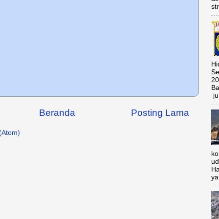
st
Hi
Se
20
Ba
ju
Beranda
Posting Lama
(Atom)
ko
ud
Ha
ya