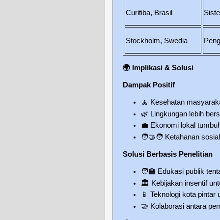
Curitiba, Brasil
Siste
Stockholm, Swedia
Peng
🌍
Implikasi & Solusi
Dampak Positif
🧘
Kesehatan masyaraka
🌿
Lingkungan lebih bersi
💼
Ekonomi lokal tumbuh 
🧑‍🤝‍🧑
Ketahanan sosial
Solusi Berbasis Penelitian
🧑‍🏫
Edukasi publik tent
🏛️
Kebijakan insentif unt
📱
Teknologi kota pintar 
🤝
Kolaborasi antara pem