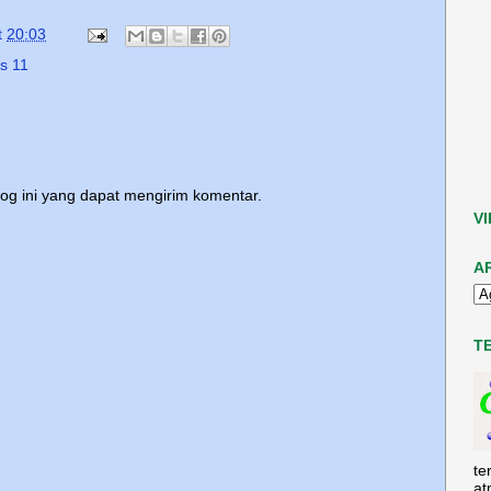
t
20:03
s 11
log ini yang dapat mengirim komentar.
V
A
T
te
at