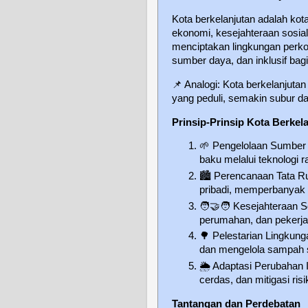
Kota berkelanjutan adalah k
ekonomi, kesejahteraan sosial
menciptakan lingkungan perko
sumber daya, dan inklusif ba
📌
Analogi: Kota berkelanjut
yang peduli, semakin subur 
Prinsip-Prinsip Kota Berkel
🌱
Pengelolaan Sumber D
baku melalui teknologi 
🏙️
Perencanaan Tata Ru
pribadi, memperbanyak r
🧑‍🤝‍🧑
Kesejahteraan So
perumahan, dan pekerjaa
🌳
Pelestarian Lingkung
dan mengelola sampah s
🌦️
Adaptasi Perubahan I
cerdas, dan mitigasi ris
Tantangan dan Perdebatan