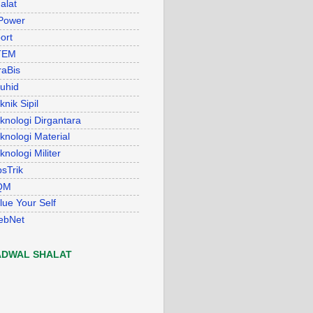
alat
Power
ort
TEM
raBis
uhid
knik Sipil
knologi Dirgantara
knologi Material
knologi Militer
psTrik
QM
lue Your Self
ebNet
ADWAL SHALAT