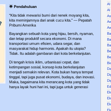
AI
🌟 Pendahuluan
Al
“Kita tidak mewarisi bumi dari nenek moyang kita,
As
kita meminjamnya dari anak cucu kita.” — Pepatah
Aw
Pribumi Amerika
Aw
Ba
Bayangkan sebuah kota yang hijau, bersih, nyaman,
dan tetap produktif secara ekonomi. Di mana
Ba
transportasi umum efisien, udara segar, dan
B
masyarakat hidup harmonis. Apakah itu utopia?
Be
Tidak. Itu adalah gambaran dari kota berkelanjutan.
Be
Di tengah krisis iklim, urbanisasi cepat, dan
Bi
ketimpangan sosial, konsep kota berkelanjutan
Da
menjadi semakin relevan. Kota bukan hanya tempat
Di
tinggal, tapi juga pusat ekonomi, budaya, dan inovasi.
Di
Maka, bagaimana kita merancang kota yang tidak
Ed
hanya layak huni hari ini, tapi juga untuk generasi
Ek
Ek
Ek
Ek