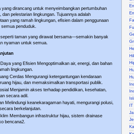
En
ota yang dirancang untuk menyeimbangkan pertumbuhan
En
, dan pelestarian lingkungan. Tujuannya adalah
taan yang ramah lingkungan, efisien dalam penggunaan
Fa
gi semua penduduk.
Fu
Ge
an seperti taman yang dirawat bersama—semakin banyak
Gr
dan nyaman untuk semua.
He
anjutan
Hi
Hi
aya yang Efisien Mengoptimalkan air, energi, dan bahan
ramah lingkungan.
H
ang Cerdas Mengurangi ketergantungan kendaraan
Hu
uang hijau, dan memaksimalkan transportasi publik.
In
sial Menjamin akses terhadap pendidikan, kesehatan,
In
n secara adil.
Is
an Melindungi keanekaragaman hayati, mengurangi polusi,
IT
ecara berkelanjutan.
Ja
klim Membangun infrastruktur hijau, sistem drainase
Je
iko bencana2.
Ka
Ke