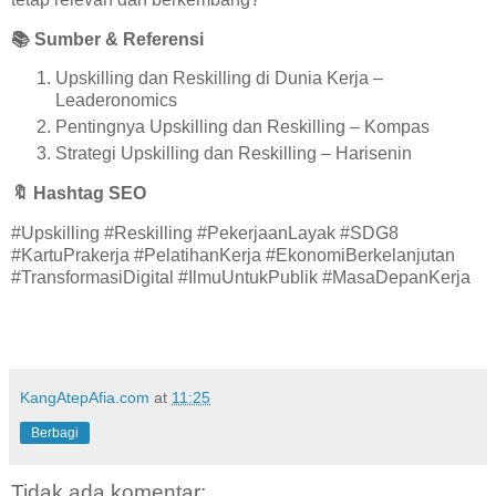
📚
Sumber & Referensi
Upskilling dan Reskilling di Dunia Kerja –
Leaderonomics
Pentingnya Upskilling dan Reskilling – Kompas
Strategi Upskilling dan Reskilling – Harisenin
🔖
Hashtag SEO
#Upskilling #Reskilling #PekerjaanLayak #SDG8
#KartuPrakerja #PelatihanKerja #EkonomiBerkelanjutan
#TransformasiDigital #IlmuUntukPublik #MasaDepanKerja
KangAtepAfia.com
at
11:25
Berbagi
Tidak ada komentar: