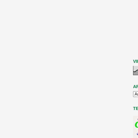
V
A
T