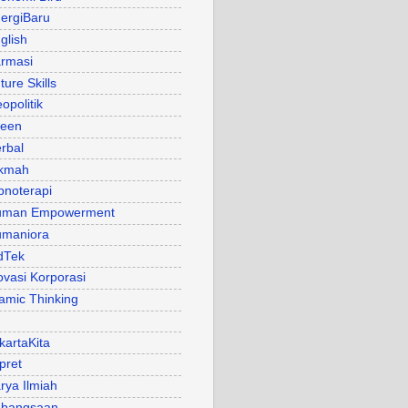
ergiBaru
glish
rmasi
ture Skills
opolitik
een
rbal
kmah
pnoterapi
uman Empowerment
maniora
dTek
ovasi Korporasi
lamic Thinking
kartaKita
pret
rya Ilmiah
bangsaan