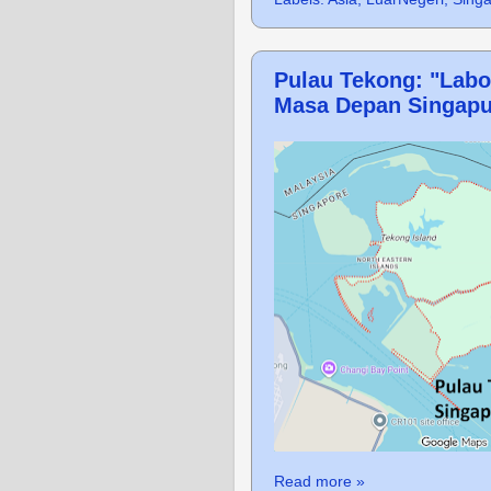
Pulau Tekong: "Labo
Masa Depan Singapu
Read more »