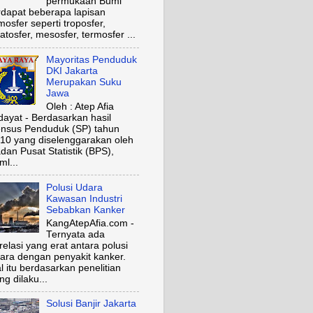
permukaan Bumi
rdapat beberapa lapisan
mosfer seperti troposfer,
ratosfer, mesosfer, termosfer ...
Mayoritas Penduduk
DKI Jakarta
Merupakan Suku
Jawa
Oleh : Atep Afia
dayat - Berdasarkan hasil
nsus Penduduk (SP) tahun
10 yang diselenggarakan oleh
dan Pusat Statistik (BPS),
ml...
Polusi Udara
Kawasan Industri
Sebabkan Kanker
KangAtepAfia.com -
Ternyata ada
relasi yang erat antara polusi
ara dengan penyakit kanker.
l itu berdasarkan penelitian
ng dilaku...
Solusi Banjir Jakarta