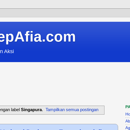
epAfia.com
n Aksi
P
engan label
Singapura
.
Tampilkan semua postingan
H
Ab
Ag