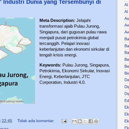
" Industri Dunia yang Tersembunyi di
AI
Al
As
Meta Description:
Jelajahi
Aw
transformasi ajaib Pulau Jurong,
Singapura, dari gugusan pulau rawa
Aw
menjadi pusat petrokimia global
Ba
tercanggih. Pelajari inovasi
Ba
keberlanjutan dan ekonomi sirkular di
B
tengah krisis energi.
Be
Keywords:
Pulau Jurong, Singapura,
Be
Petrokimia, Ekonomi Sirkular, Inovasi
Bi
Energi, Keberlanjutan, JTC
Da
Corporation, Industri 4.0.
Di
Di
Ed
Ek
Ek
t
22:45
Tidak ada komentar:
Ek
Ek
apura