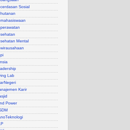
cerdasan Sosial
hutanan
mahasiswaan
perawatan
sehatan
sehatan Mental
wirausahaan
pi
nsia
adership
ving Lab
arNegeri
najemen Karir
sjid
nd Power
SDM
noTeknologi
LP