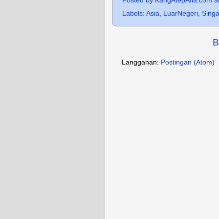
Posted by
KangAtepAfia.com
a
Labels:
Asia
,
LuarNegeri
,
Sing
B
Langganan:
Postingan (Atom)