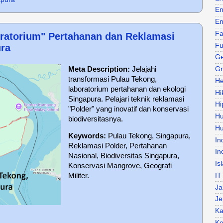
En
En
Fa
ratorium" Pertahanan dan Reklamasi
Fu
ra
Ge
Meta Description:
Jelajahi
Gr
transformasi Pulau Tekong,
He
laboratorium pertahanan dan ekologi
Hi
Singapura. Pelajari teknik reklamasi
Hi
"Polder" yang inovatif dan konservasi
H
biodiversitasnya.
Hu
Keywords:
Pulau Tekong, Singapura,
In
Reklamasi Polder, Pertahanan
In
Nasional, Biodiversitas Singapura,
Is
Konservasi Mangrove, Geografi
IT
Militer.
Ja
Je
Ka
Ke