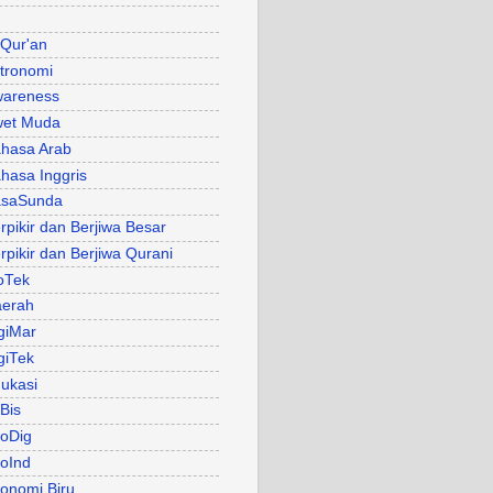
 Qur'an
tronomi
areness
et Muda
hasa Arab
hasa Inggris
asaSunda
rpikir dan Berjiwa Besar
rpikir dan Berjiwa Qurani
oTek
erah
giMar
giTek
ukasi
Bis
oDig
oInd
onomi Biru