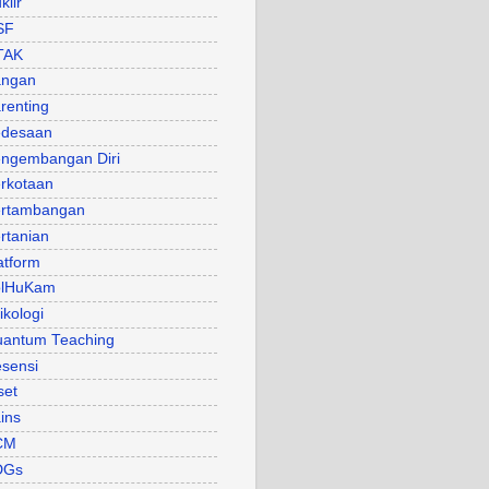
klir
SF
TAK
angan
renting
desaan
ngembangan Diri
rkotaan
rtambangan
rtanian
atform
olHuKam
ikologi
antum Teaching
sensi
set
ins
CM
DGs