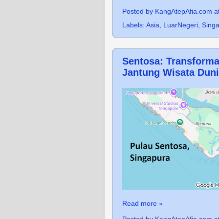
Posted by
KangAtepAfia.com
a
Labels:
Asia
,
LuarNegeri
,
Sing
Sentosa: Transforma
Jantung Wisata Dun
Read more »