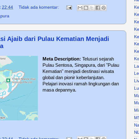
Ke
t
22:44
Tidak ada komentar:
Ke
apura
Ke
Ke
Ke
si Ajaib dari Pulau Kematian Menjadi
Ke
ia
Ke
Ko
Meta Description:
Telusuri sejarah
Pulau Sentosa, Singapura, dari "Pulau
La
Kematian" menjadi destinasi wisata
Le
global dan pionir keberlanjutan.
Li
Pelajari inovasi ramah lingkungan dan
Lu
masa depannya.
Ma
Ma
Mi
M
Na
N