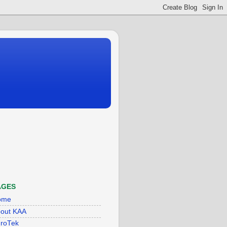
AGES
ome
out KAA
roTek