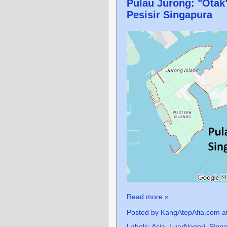
Pulau Jurong: "Otak
Pesisir Singapura
Read more »
Posted by
KangAtepAfia.com
a
Labels:
Asia
,
LuarNegeri
,
Sing