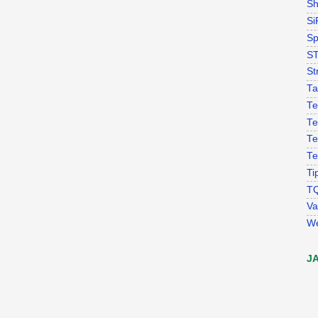
Sh
Si
Sp
S
St
Ta
Te
Te
Te
Te
Ti
T
Va
W
J