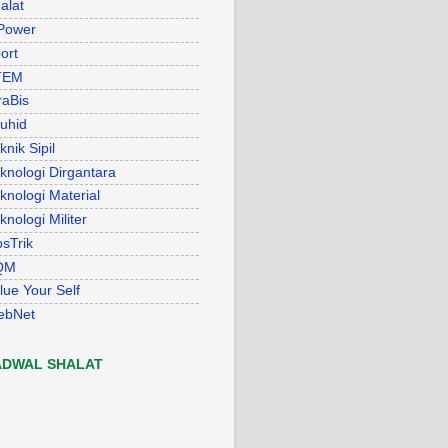
alat
Power
ort
TEM
raBis
uhid
knik Sipil
knologi Dirgantara
knologi Material
knologi Militer
psTrik
QM
lue Your Self
ebNet
ADWAL SHALAT