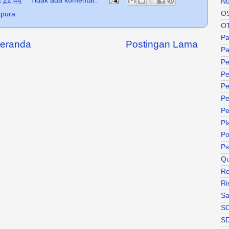
t
22:44
Tidak ada komentar:
Nu
O
apura
O
P
eranda
Postingan Lama
Pa
Pe
Pe
Pe
Pe
Pe
Pl
P
Ps
Qu
Re
Ri
Sa
S
S