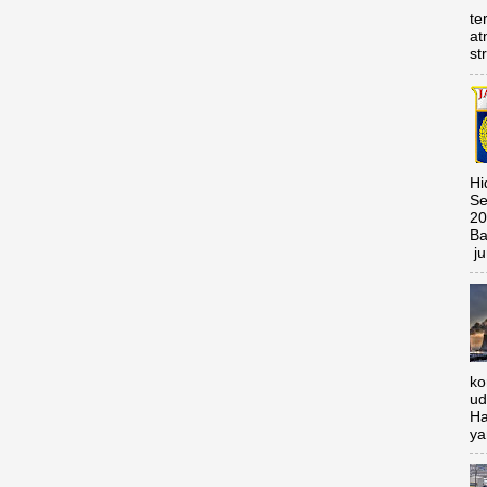
te
at
st
Hi
Se
20
Ba
ju
ko
ud
Ha
ya