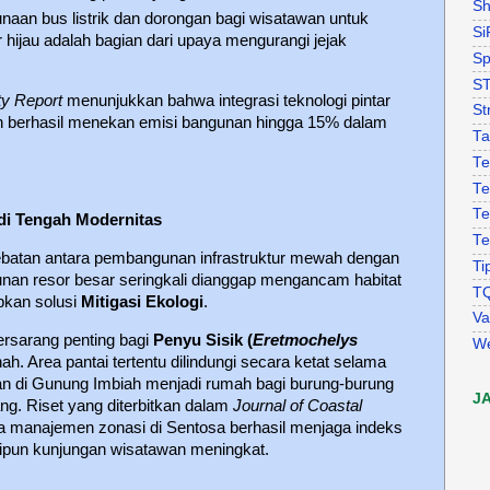
Sh
aan bus listrik dan dorongan bagi wisatawan untuk
Si
ur hijau adalah bagian dari upaya mengurangi jejak
Sp
S
ty Report
menunjukkan bahwa integrasi teknologi pintar
St
ah berhasil menekan emisi bangunan hingga 15% dalam
Ta
Te
Te
Te
 di Tengah Modernitas
Te
rdebatan antara pembangunan infrastruktur mewah dengan
Ti
unan resor besar seringkali dianggap mengancam habitat
T
pkan solusi
Mitigasi Ekologi
.
Va
ersarang penting bagi
Penyu Sisik (
Eretmochelys
W
. Area pantai tertentu dilindungi secara ketat selama
utan di Gunung Imbiah menjadi rumah bagi burung-burung
J
ng. Riset yang diterbitkan dalam
Journal of Coastal
 manajemen zonasi di Sentosa berhasil menjaga indeks
skipun kunjungan wisatawan meningkat.