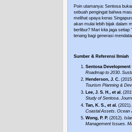
Poin utamanya: Sentosa bukan l
sebuah pengingat bahwa masa 
melihat upaya keras Singapura
akan mulai lebih bijak dalam 
berlibur? Mari kita jaga setiap
tenang bagi generasi mendata
Sumber & Referensi Ilmiah
Sentosa Development 
Roadmap to 2030
.
Susta
Henderson, J. C.
(2015
Tourism Planning & Dev
Lee, J. S. H., et al.
(201
Study of Sentosa
.
Journ
Tan, K. S., et al.
(2021)
Coastal Assets
.
Ocean 
Wong, P. P.
(2012).
Isl
Management Issues
.
Ma