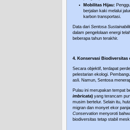
Mobilitas Hijau:
Penggun
berjalan kaki melalui jal
karbon transportasi.
Data dari
Sentosa Sustainabili
dalam pengelolaan energi tel
beberapa tahun terakhir.
4. Konservasi Biodiversitas
Secara objektif, terdapat pe
pelestarian ekologi. Pembang
asli. Namun, Sentosa menera
Pulau ini merupakan tempat b
imbricata
)
yang terancam punah
musim bertelur. Selain itu, h
migran dan monyet ekor panja
Conservation
menyoroti bahwa
biodiversitas tetap stabil me