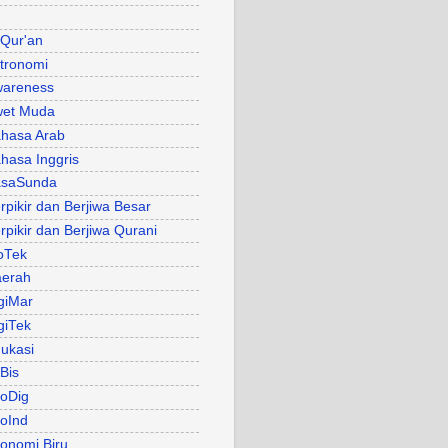
 Qur'an
tronomi
areness
et Muda
hasa Arab
hasa Inggris
asaSunda
rpikir dan Berjiwa Besar
rpikir dan Berjiwa Qurani
oTek
erah
giMar
giTek
ukasi
Bis
oDig
oInd
onomi Biru