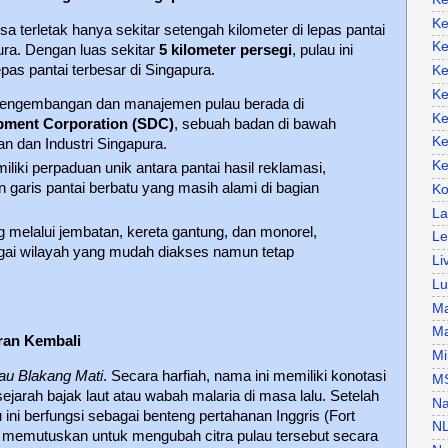
Ke
a terletak hanya sekitar setengah kilometer di lepas pantai
Ke
ura. Dengan luas sekitar
5 kilometer persegi
, pulau ini
pas pantai terbesar di Singapura.
Ke
Ke
engembangan dan manajemen pulau berada di
Ke
pment Corporation (SDC)
, sebuah badan di bawah
Ke
 dan Industri Singapura.
Ke
iliki perpaduan unik antara pantai hasil reklamasi,
n garis pantai berbatu yang masih alami di bagian
Ko
La
 melalui jembatan, kereta gantung, dan monorel,
Le
gai wilayah yang mudah diakses namun tetap
Li
Lu
Ma
Ma
iran Kembali
Mi
au Blakang Mati
. Secara harfiah, nama ini memiliki konotasi
M
jarah bajak laut atau wabah malaria di masa lalu. Setelah
Na
 ini berfungsi sebagai benteng pertahanan Inggris (Fort
N
a memutuskan untuk mengubah citra pulau tersebut secara