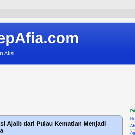
epAfia.com
n Aksi
P
H
si Ajaib dari Pulau Kematian Menjadi
Ab
ia
Ag