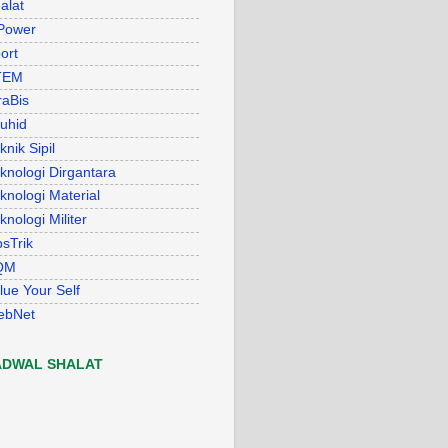
alat
Power
ort
TEM
raBis
uhid
knik Sipil
knologi Dirgantara
knologi Material
knologi Militer
psTrik
QM
lue Your Self
ebNet
ADWAL SHALAT