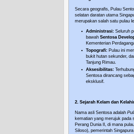
Secara geografis, Pulau Sentos
selatan daratan utama Singap
merupakan salah satu pulau le
Administrasi:
Seluruh p
bawah
Sentosa Develo
Kementerian Perdagangan
Topografi:
Pulau ini mem
bukit hutan sekunder, da
Tanjung Rimau.
Aksesibilitas:
Terhubung
Sentosa dirancang seba
eksklusif.
2. Sejarah Kelam dan Kelah
Nama asli Sentosa adalah
Pul
kematian yang merujuk pada se
Perang Dunia II, di mana pulau
Siloso), pemerintah Singapur