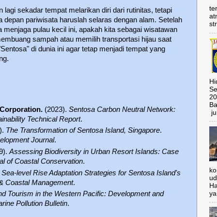
te
agi sekadar tempat melarikan diri dari rutinitas, tetapi
at
depan pariwisata haruslah selaras dengan alam. Setelah
st
 menjaga pulau kecil ini, apakah kita sebagai wisatawan
membuang sampah atau memilih transportasi hijau saat
 "Sentosa" di dunia ini agar tetap menjadi tempat yang
ng.
Hi
Se
20
Ba
Corporation.
(2023).
Sentosa Carbon Neutral Network:
ju
inability Technical Report
.
).
The Transformation of Sentosa Island, Singapore
.
elopment Journal
.
9).
Assessing Biodiversity in Urban Resort Islands: Case
al of Coastal Conservation
.
ko
.
Sea-level Rise Adaptation Strategies for Sentosa Island's
ud
& Coastal Management
.
Ha
ya
and Tourism in the Western Pacific: Development and
rine Pollution Bulletin
.