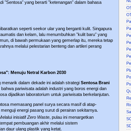
Nu
di "Sentosa" yang berarti "ketenangan" dalam bahasa
O
O
P
baratkan seperti seekor ular yang berganti kulit. Singapura
Pa
raumatis dan kelam, lalu menumbuhkan "kulit baru" yang
Pe
mun, di bawah permukaan yang gemerlap itu, mereka tetap
Pe
ahnya melalui pelestarian benteng dan artileri perang
Pe
Pe
Pe
Pl
osa": Menuju Netral Karbon 2030
P
 menarik dalam dekade ini adalah strategi
Sentosa Brani
Ps
 bahwa pariwisata adalah industri yang boros energi dan
Qu
sa dijadikan laboratorium untuk pariwisata berkelanjutan.
Re
tosa memasang panel surya secara masif di atap-
Ri
enguji energi pasang surut di perairan sekitarnya.
Sa
elalui inisiatif
Zero Waste
, pulau ini menargetkan
S
 tempat pembuangan akhir melalui sistem
S
n daur ulang plastik yang ketat.