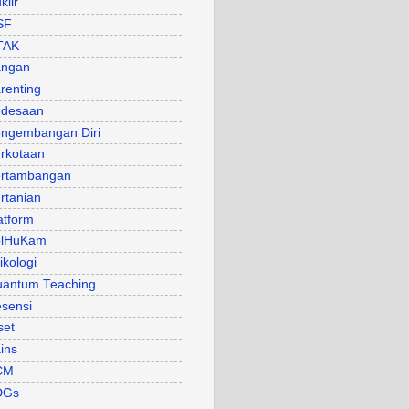
klir
SF
TAK
angan
renting
desaan
ngembangan Diri
rkotaan
rtambangan
rtanian
atform
olHuKam
ikologi
antum Teaching
sensi
set
ins
CM
DGs