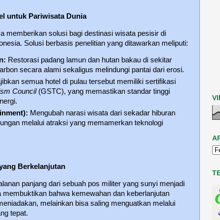
el untuk Pariwisata Dunia
a memberikan solusi bagi destinasi wisata pesisir di
onesia. Solusi berbasis penelitian yang ditawarkan meliputi:
n:
Restorasi padang lamun dan hutan bakau di sekitar
rbon secara alami sekaligus melindungi pantai dari erosi.
bkan semua hotel di pulau tersebut memiliki sertifikasi
ism Council
(GSTC), yang memastikan standar tinggi
V
nergi.
inment):
Mengubah narasi wisata dari sekadar hiburan
kungan melalui atraksi yang memamerkan teknologi
A
yang Berkelanjutan
T
lanan panjang dari sebuah pos militer yang sunyi menjadi
 Ia membuktikan bahwa kemewahan dan keberlanjutan
 meniadakan, melainkan bisa saling menguatkan melalui
ng tepat.