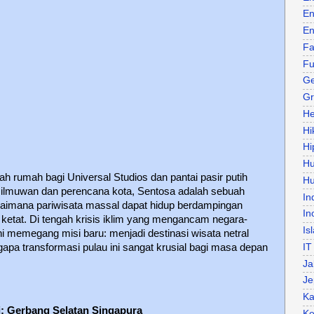
En
En
Fa
Fu
Ge
Gr
He
Hi
Hi
H
lah rumah bagi Universal Studios dan pantai pasir putih
Hu
 ilmuwan dan perencana kota, Sentosa adalah sebuah
In
aimana pariwisata massal dapat hidup berdampingan
In
ketat. Di tengah krisis iklim yang mengancam negara-
Is
i memegang misi baru: menjadi destinasi wisata netral
IT
pa transformasi pulau ini sangat krusial bagi masa depan
Ja
Je
Ka
i: Gerbang Selatan Singapura
Ke