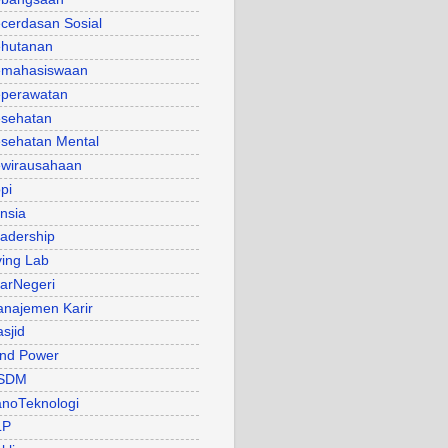
cerdasan Sosial
hutanan
mahasiswaan
perawatan
sehatan
sehatan Mental
wirausahaan
pi
nsia
adership
ving Lab
arNegeri
najemen Karir
sjid
nd Power
SDM
noTeknologi
LP