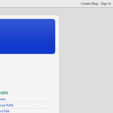
AGES
ome
out KAA
roTek