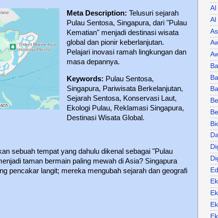
AI
Meta Description:
Telusuri sejarah
Al
Pulau Sentosa, Singapura, dari "Pulau
As
Kematian" menjadi destinasi wisata
global dan pionir keberlanjutan.
Aw
Pelajari inovasi ramah lingkungan dan
Aw
masa depannya.
Ba
Ba
Keywords:
Pulau Sentosa,
Singapura, Pariwisata Berkelanjutan,
B
Sejarah Sentosa, Konservasi Laut,
Be
Ekologi Pulau, Reklamasi Singapura,
Be
Destinasi Wisata Global.
Bi
Da
Di
 sebuah tempat yang dahulu dikenal sebagai "Pulau
Di
 menjadi taman bermain paling mewah di Asia? Singapura
Ed
g pencakar langit; mereka mengubah sejarah dan geografi
Ek
Ek
Ek
Ek