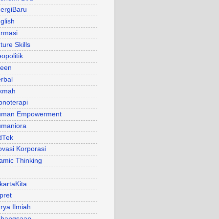
ergiBaru
glish
rmasi
ture Skills
opolitik
een
rbal
kmah
pnoterapi
uman Empowerment
maniora
dTek
ovasi Korporasi
lamic Thinking
kartaKita
pret
rya Ilmiah
bangsaan