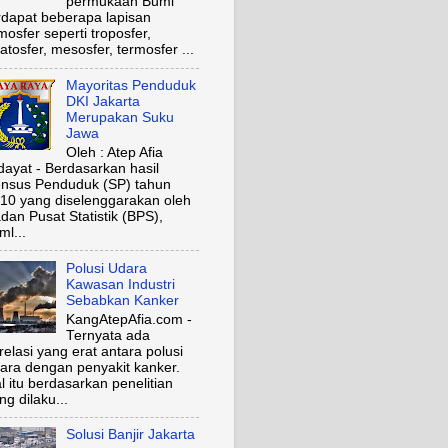
permukaan Bumi
rdapat beberapa lapisan
mosfer seperti troposfer,
ratosfer, mesosfer, termosfer ...
Mayoritas Penduduk
DKI Jakarta
Merupakan Suku
Jawa
Oleh : Atep Afia
dayat - Berdasarkan hasil
nsus Penduduk (SP) tahun
10 yang diselenggarakan oleh
dan Pusat Statistik (BPS),
ml...
Polusi Udara
Kawasan Industri
Sebabkan Kanker
KangAtepAfia.com -
Ternyata ada
relasi yang erat antara polusi
ara dengan penyakit kanker.
l itu berdasarkan penelitian
ng dilaku...
Solusi Banjir Jakarta