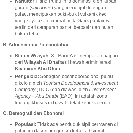
Karakter Fisik:
Pulau ini didominasi oleh kubah
garam (
salt dome
) yang menonjol di tengah
pulau, menciptakan bukit-bukit vulkanik kecil
yang kaya akan mineral unik. Garis pantainya
terdiri dari campuran pantai berpasir dan hutan
bakau lebat.
B. Administrasi Pemerintahan
Status Wilayah:
Sir Bani Yas merupakan bagian
dari
Wilayah Al Dhafra
di bawah administrasi
Keamiran Abu Dhabi
.
Pengelola:
Sebagian besar operasional pulau
dikelola oleh
Tourism Development & Investment
Company
(TDIC) dan diawasi oleh
Environment
Agency – Abu Dhabi
(EAD). Ini adalah zona
lindung khusus di bawah dekrit kepresidenan.
C. Demografi dan Ekonomi
Populasi:
Tidak ada penduduk sipil permanen di
pulau ini dalam pengertian kota tradisional.