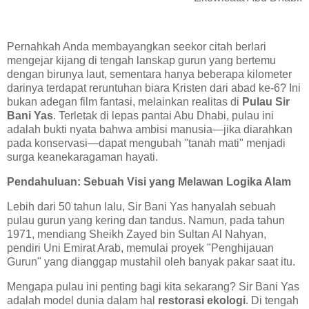
Pernahkah Anda membayangkan seekor citah berlari
mengejar kijang di tengah lanskap gurun yang bertemu
dengan birunya laut, sementara hanya beberapa kilometer
darinya terdapat reruntuhan biara Kristen dari abad ke-6? Ini
bukan adegan film fantasi, melainkan realitas di
Pulau Sir
Bani Yas
. Terletak di lepas pantai Abu Dhabi, pulau ini
adalah bukti nyata bahwa ambisi manusia—jika diarahkan
pada konservasi—dapat mengubah "tanah mati" menjadi
surga keanekaragaman hayati.
Pendahuluan: Sebuah Visi yang Melawan Logika Alam
Lebih dari 50 tahun lalu, Sir Bani Yas hanyalah sebuah
pulau gurun yang kering dan tandus. Namun, pada tahun
1971, mendiang Sheikh Zayed bin Sultan Al Nahyan,
pendiri Uni Emirat Arab, memulai proyek "Penghijauan
Gurun" yang dianggap mustahil oleh banyak pakar saat itu.
Mengapa pulau ini penting bagi kita sekarang? Sir Bani Yas
adalah model dunia dalam hal
restorasi ekologi
. Di tengah