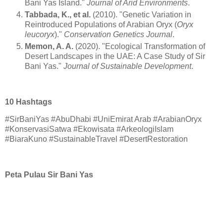
Bani Yas Island."
Journal of Arid Environments
.
Tabbada, K., et al.
(2010). "Genetic Variation in
Reintroduced Populations of Arabian Oryx (
Oryx
leucoryx
)."
Conservation Genetics Journal
.
Memon, A. A.
(2020). "Ecological Transformation of
Desert Landscapes in the UAE: A Case Study of Sir
Bani Yas."
Journal of Sustainable Development
.
10 Hashtags
#SirBaniYas #AbuDhabi #UniEmirat Arab #ArabianOryx
#KonservasiSatwa #Ekowisata #ArkeologiIslam
#BiaraKuno #SustainableTravel #DesertRestoration
Peta Pulau Sir Bani Yas