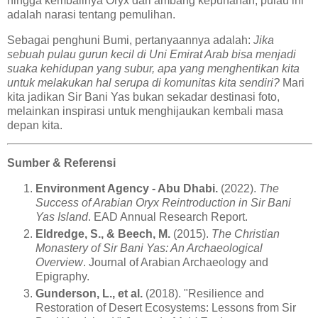
hingga kembalinya Oryx dari ambang kepunahan, pulau ini
adalah narasi tentang pemulihan.
Sebagai penghuni Bumi, pertanyaannya adalah:
Jika
sebuah pulau gurun kecil di Uni Emirat Arab bisa menjadi
suaka kehidupan yang subur, apa yang menghentikan kita
untuk melakukan hal serupa di komunitas kita sendiri?
Mari
kita jadikan Sir Bani Yas bukan sekadar destinasi foto,
melainkan inspirasi untuk menghijaukan kembali masa
depan kita.
Sumber & Referensi
Environment Agency - Abu Dhabi.
(2022).
The
Success of Arabian Oryx Reintroduction in Sir Bani
Yas Island
. EAD Annual Research Report.
Eldredge, S., & Beech, M.
(2015).
The Christian
Monastery of Sir Bani Yas: An Archaeological
Overview
. Journal of Arabian Archaeology and
Epigraphy.
Gunderson, L., et al.
(2018). "Resilience and
Restoration of Desert Ecosystems: Lessons from Sir