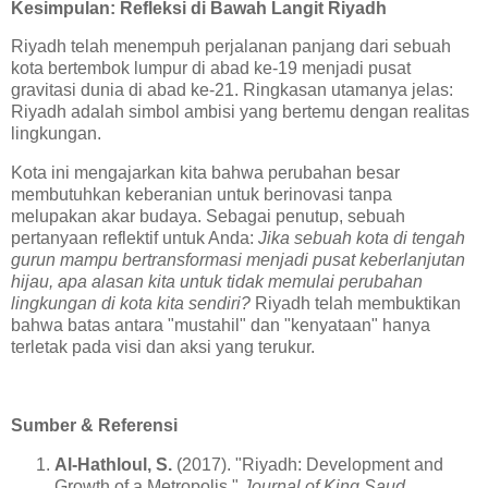
Kesimpulan: Refleksi di Bawah Langit Riyadh
Riyadh telah menempuh perjalanan panjang dari sebuah
kota bertembok lumpur di abad ke-19 menjadi pusat
gravitasi dunia di abad ke-21. Ringkasan utamanya jelas:
Riyadh adalah simbol ambisi yang bertemu dengan realitas
lingkungan.
Kota ini mengajarkan kita bahwa perubahan besar
membutuhkan keberanian untuk berinovasi tanpa
melupakan akar budaya. Sebagai penutup, sebuah
pertanyaan reflektif untuk Anda:
Jika sebuah kota di tengah
gurun mampu bertransformasi menjadi pusat keberlanjutan
hijau, apa alasan kita untuk tidak memulai perubahan
lingkungan di kota kita sendiri?
Riyadh telah membuktikan
bahwa batas antara "mustahil" dan "kenyataan" hanya
terletak pada visi dan aksi yang terukur.
Sumber & Referensi
Al-Hathloul, S.
(2017). "Riyadh: Development and
Growth of a Metropolis."
Journal of King Saud