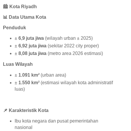
🏙️
Kota Riyadh
📊
Data Utama Kota
Penduduk
±
6,9 juta jiwa
(wilayah urban ± 2025)
±
6,92 juta jiwa
(sekitar 2022 city proper)
±
8,08 juta jiwa
(metro area 2026 estimasi)
Luas Wilayah
±
1.091 km²
(urban area)
±
1.550 km²
(estimasi wilayah kota administratif
luas)
📌
Karakteristik Kota
Ibu kota negara dan pusat pemerintahan
nasional