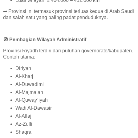
Luas wilayah: ± 404.000 – 412.000 km²
➡
Provinsi ini termasuk provinsi terluas kedua di Arab Saudi
dan salah satu yang paling padat penduduknya.
🧭
Pembagian Wilayah Administratif
Provinsi Riyadh terdiri dari puluhan governorate/kabupaten.
Contoh utama:
Diriyah
Al-Kharj
Al-Duwadimi
Al-Majma’ah
Al-Quwayʿiyah
Wadi Al-Dawasir
Al-Aflaj
Az-Zulfi
Shaqra