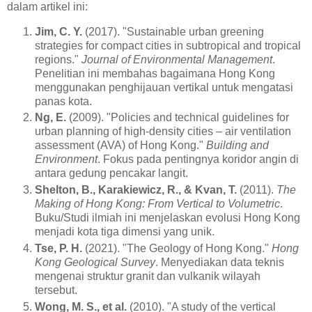
dalam artikel ini:
Jim, C. Y.
(2017). "Sustainable urban greening
strategies for compact cities in subtropical and tropical
regions."
Journal of Environmental Management
.
Penelitian ini membahas bagaimana Hong Kong
menggunakan penghijauan vertikal untuk mengatasi
panas kota.
Ng, E.
(2009). "Policies and technical guidelines for
urban planning of high-density cities – air ventilation
assessment (AVA) of Hong Kong."
Building and
Environment
. Fokus pada pentingnya koridor angin di
antara gedung pencakar langit.
Shelton, B., Karakiewicz, R., & Kvan, T.
(2011).
The
Making of Hong Kong: From Vertical to Volumetric
.
Buku/Studi ilmiah ini menjelaskan evolusi Hong Kong
menjadi kota tiga dimensi yang unik.
Tse, P. H.
(2021). "The Geology of Hong Kong."
Hong
Kong Geological Survey
. Menyediakan data teknis
mengenai struktur granit dan vulkanik wilayah
tersebut.
Wong, M. S., et al.
(2010). "A study of the vertical