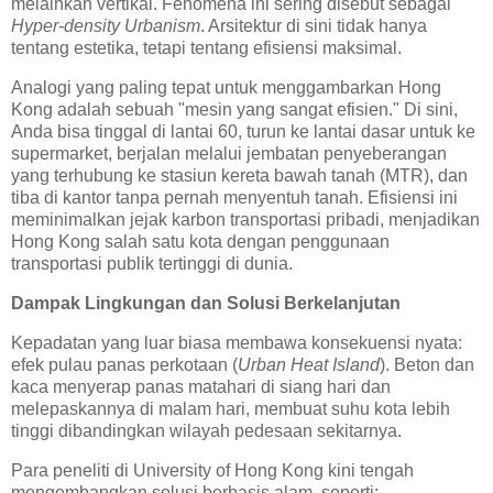
melainkan vertikal. Fenomena ini sering disebut sebagai
Hyper-density Urbanism
. Arsitektur di sini tidak hanya
tentang estetika, tetapi tentang efisiensi maksimal.
Analogi yang paling tepat untuk menggambarkan Hong
Kong adalah sebuah "mesin yang sangat efisien." Di sini,
Anda bisa tinggal di lantai 60, turun ke lantai dasar untuk ke
supermarket, berjalan melalui jembatan penyeberangan
yang terhubung ke stasiun kereta bawah tanah (MTR), dan
tiba di kantor tanpa pernah menyentuh tanah. Efisiensi ini
meminimalkan jejak karbon transportasi pribadi, menjadikan
Hong Kong salah satu kota dengan penggunaan
transportasi publik tertinggi di dunia.
Dampak Lingkungan dan Solusi Berkelanjutan
Kepadatan yang luar biasa membawa konsekuensi nyata:
efek pulau panas perkotaan (
Urban Heat Island
). Beton dan
kaca menyerap panas matahari di siang hari dan
melepaskannya di malam hari, membuat suhu kota lebih
tinggi dibandingkan wilayah pedesaan sekitarnya.
Para peneliti di University of Hong Kong kini tengah
mengembangkan solusi berbasis alam, seperti: