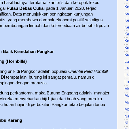
i hasil lautnya, terutama ikan bilis dan keropok lekor.
Ke
agai
Pulau Bebas Cukai
pada 1 Januari 2020, terjadi
Ke
ifikan. Data menunjukkan peningkatan kunjungan
stis, yang membawa dampak ekonomi positif sekaligus
Ke
em pembuangan limbah dan ketersediaan air bersih di pulau
Ke
Ke
Ke
Ke
i Balik Keindahan Pangkor
Ko
g (Hornbills)
La
Le
aling unik di Pangkor adalah populasi
Oriental Pied Hornbill
Li
. Di tempat lain, burung ini sangat pemalu, namun di
Lu
mpingan dengan manusia.
Ma
edung perkantoran, maka Burung Enggang adalah "manajer
Ma
Mereka menyebarkan biji-bijian dari buah yang mereka
Mi
hutan hujan di perbukitan Pangkor tetap berjalan tanpa
M
Na
umbu Karang
N