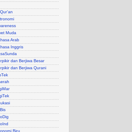
 Qur'an
tronomi
areness
et Muda
hasa Arab
hasa Inggris
asaSunda
rpikir dan Berjiwa Besar
rpikir dan Berjiwa Qurani
oTek
erah
giMar
giTek
ukasi
Bis
oDig
oInd
onomi Biru