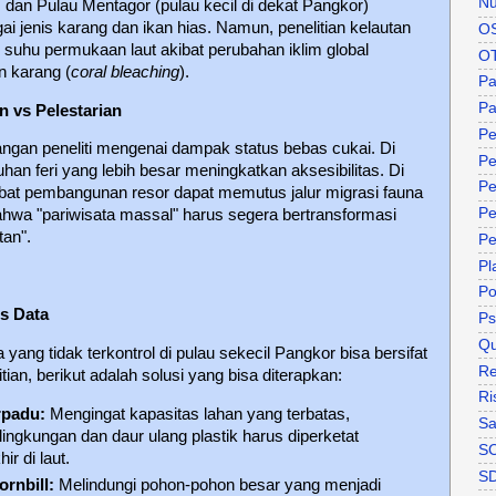
Nu
m dan Pulau Mentagor (pulau kecil di dekat Pangkor)
ai jenis karang dan ikan hias. Namun, penelitian kelautan
O
uhu permukaan laut akibat perubahan iklim global
O
n karang (
coral bleaching
).
P
Pa
 vs Pelestarian
Pe
langan peneliti mengenai dampak status bebas cukai. Di
Pe
han feri yang lebih besar meningkatkan aksesibilitas. Di
Pe
akibat pembangunan resor dapat memutus jalur migrasi fauna
Pe
bahwa "pariwisata massal" harus segera bertransformasi
tan".
Pe
Pl
P
is Data
Ps
Qu
yang tidak terkontrol di pulau sekecil Pangkor bisa bersifat
Re
an, berikut adalah solusi yang bisa diterapkan:
Ri
rpadu:
Mengingat kapasitas lahan yang terbatas,
Sa
lingkungan dan daur ulang plastik harus diperketat
S
r di laut.
S
rnbill:
Melindungi pohon-pohon besar yang menjadi