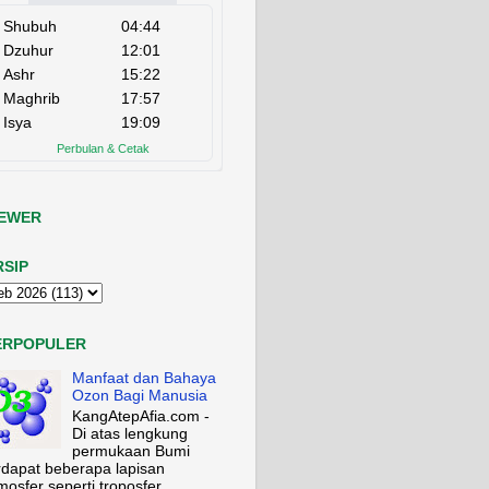
IEWER
RSIP
ERPOPULER
Manfaat dan Bahaya
Ozon Bagi Manusia
KangAtepAfia.com -
Di atas lengkung
permukaan Bumi
rdapat beberapa lapisan
mosfer seperti troposfer,