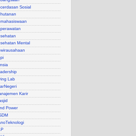
cerdasan Sosial
hutanan
mahasiswaan
perawatan
sehatan
sehatan Mental
wirausahaan
pi
nsia
adership
ving Lab
arNegeri
najemen Karir
sjid
nd Power
SDM
noTeknologi
LP