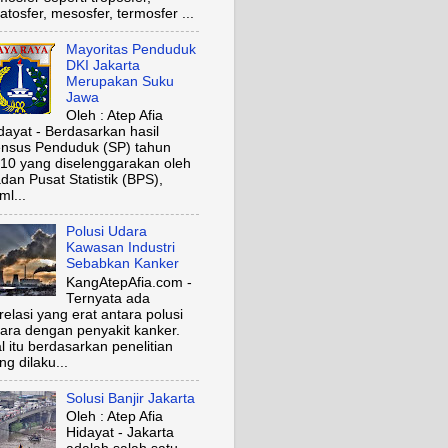
ratosfer, mesosfer, termosfer ...
Mayoritas Penduduk
DKI Jakarta
Merupakan Suku
Jawa
Oleh : Atep Afia
dayat - Berdasarkan hasil
nsus Penduduk (SP) tahun
10 yang diselenggarakan oleh
dan Pusat Statistik (BPS),
ml...
Polusi Udara
Kawasan Industri
Sebabkan Kanker
KangAtepAfia.com -
Ternyata ada
relasi yang erat antara polusi
ara dengan penyakit kanker.
l itu berdasarkan penelitian
ng dilaku...
Solusi Banjir Jakarta
Oleh : Atep Afia
Hidayat - Jakarta