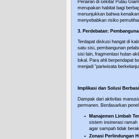
Perairan di sekitar Pulau Gia
merupakan habitat bagi berbag
menunjukkan bahwa kenaikan s
menyebabkan risiko pemutiha
3. Perdebatan: Pembangunan
Terdapat diskusi hangat di ka
satu sisi, pembangunan pelabu
sisi lain, fragmentasi hutan 
lokal. Para ahli berpendapat 
menjadi "pariwisata berkelanju
Implikasi dan Solusi Berbas
Dampak dari aktivitas manusia 
permanen. Berdasarkan peneliti
Manajemen Limbah Te
sistem insinerasi ramah 
agar sampah tidak berakhi
Zonasi Perlindungan Ho