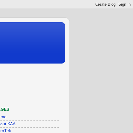
AGES
ome
out KAA
roTek