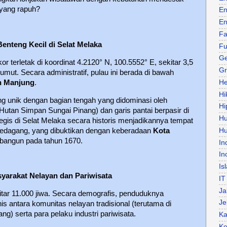
yang rapuh?
En
En
Fa
Benteng Kecil di Selat Melaka
Fu
Ge
r terletak di koordinat 4.2120
°
N, 100.5552
°
E, sekitar 3,5
Gr
umut. Secara administratif, pulau ini berada di bawah
n Manjung
.
He
Hi
ang unik dengan bagian tengah yang didominasi oleh
Hi
(Hutan Simpan Sungai Pinang) dan garis pantai berpasir di
H
tegis di Selat Melaka secara historis menjadikannya tempat
 pedagang, yang dibuktikan dengan keberadaan
Kota
Hu
bangun pada tahun 1670.
In
In
Is
yarakat Nelayan dan Pariwisata
IT
Ja
itar 11.000 jiwa. Secara demografis, penduduknya
Je
 antara komunitas nelayan tradisional (terutama di
g) serta para pelaku industri pariwisata.
Ka
Ke