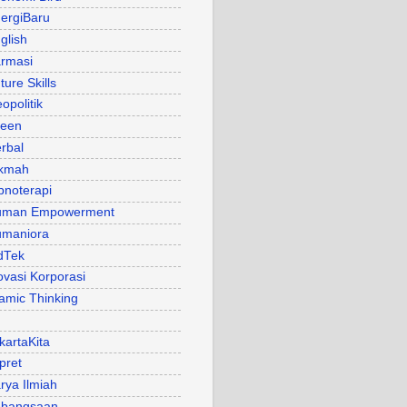
ergiBaru
glish
rmasi
ture Skills
opolitik
een
rbal
kmah
pnoterapi
uman Empowerment
maniora
dTek
ovasi Korporasi
lamic Thinking
kartaKita
pret
rya Ilmiah
bangsaan