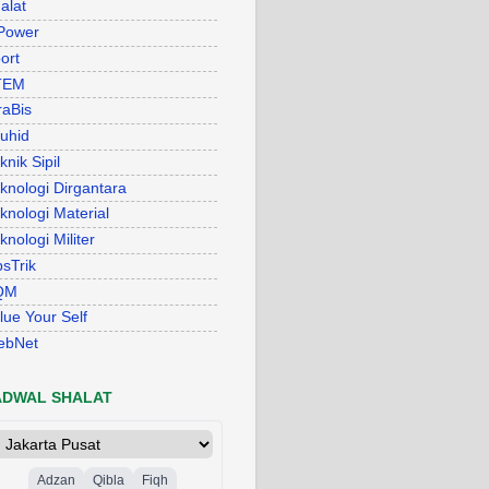
alat
Power
ort
TEM
raBis
uhid
knik Sipil
knologi Dirgantara
knologi Material
knologi Militer
psTrik
QM
lue Your Self
ebNet
ADWAL SHALAT