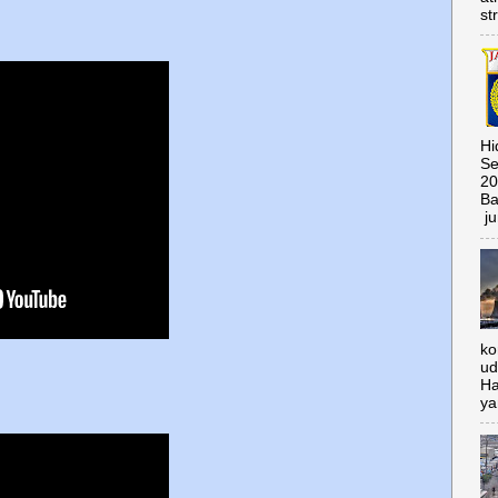
st
Hi
Se
20
Ba
ju
ko
ud
Ha
ya