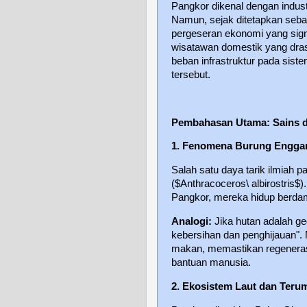
Pangkor dikenal dengan industr
Namun, sejak ditetapkan seb
pergeseran ekonomi yang sign
wisatawan domestik yang dra
beban infrastruktur pada sist
tersebut.
Pembahasan Utama: Sains d
1. Fenomena Burung Enggan
Salah satu daya tarik ilmiah p
($Anthracoceros\ albirostris$)
Pangkor, mereka hidup berda
Analogi:
Jika hutan adalah g
kebersihan dan penghijauan". 
makan, memastikan regenerasi 
bantuan manusia.
2. Ekosistem Laut dan Ter