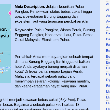
AI
Meta Description:
Jelajahi keunikan Pulau
Al
Pangkor, Perak—dari status bebas cukai hingga
As
upaya pelestarian Burung Enggang dan
ekosistem laut yang terancam perubahan iklim.
Aw
Aw
Keywords:
Pulau Pangkor, Wisata Perak, Burung
Ba
Enggang Pangkor, Konservasi Laut, Pulau Bebas
Ba
Cukai Malaysia, Ekosistem Pulau.
B
Be
Be
Pernahkah Anda membayangkan sebuah tempat
di mana Burung Enggang liar hinggap di balkon
Bi
hotel Anda layaknya burung merpati di taman
Da
kota? Di lepas pantai negara bagian Perak,
Di
Malaysia, terdapat sebuah pulau yang
Di
menyimpan sejarah kolonial, kejayaan maritim,
Ed
dan keanekaragaman hayati yang unik:
Pulau
Ek
Ek
g kini menjadi kawasan bebas cukai (
duty-free
), Pulau
Ek
 besar. Bagaimana sebuah pulau kecil seluas 18
Ek
ngkan lonjakan wisatawan dengan kebutuhan mendesak