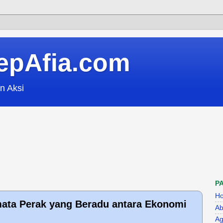
epAfia.com
n Aksi
P
H
ata Perak yang Beradu antara Ekonomi
Ab
Ag