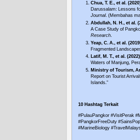
Chua, T. E., et al. (2020
Darussalam: Lessons fo
Journal
. (Membahas mana
Abdullah, N. H., et al. 
A Case Study of Pangkor
Research
.
Yeap, C. A., et al. (2019
Fragmented Landscapes
Latif, M. T., et al. (2022)
Waters of Manjung, Per
Ministry of Tourism, A
Report on Tourist Arriv
Islands."
10 Hashtag Terkait
#PulauPangkor #VisitPerak #M
#PangkorFreeDuty #SainsPopu
#MarineBiology #TravelMalays