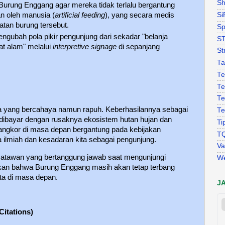
Sh
Burung Enggang agar mereka tidak terlalu bergantung
 oleh manusia (
artificial feeding
), yang secara medis
Si
tan burung tersebut.
Sp
ngubah pola pikir pengunjung dari sekadar "belanja
S
at alam" melalui
interpretive signage
di sepanjang
St
Ta
Te
Te
Te
a yang bercahaya namun rapuh. Keberhasilannya sebagai
Te
h dibayar dengan rusaknya ekosistem hutan hujan dan
Ti
angkor di masa depan bergantung pada kebijakan
T
 ilmiah dan kesadaran kita sebagai pengunjung.
Va
satawan yang bertanggung jawab saat mengunjungi
W
tikan bahwa Burung Enggang masih akan tetap terbang
ta di masa depan.
J
Citations)