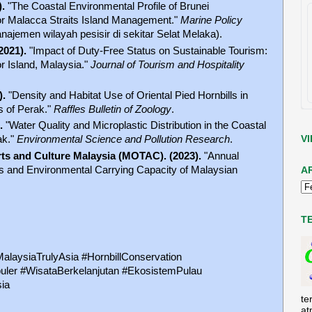
).
"The Coastal Environmental Profile of Brunei
r Malacca Straits Island Management."
Marine Policy
jemen wilayah pesisir di sekitar Selat Melaka).
(2021).
"Impact of Duty-Free Status on Sustainable Tourism:
 Island, Malaysia."
Journal of Tourism and Hospitality
).
"Density and Habitat Use of Oriental Pied Hornbills in
 of Perak."
Raffles Bulletin of Zoology
.
.
"Water Quality and Microplastic Distribution in the Coastal
V
ak."
Environmental Science and Pollution Research
.
rts and Culture Malaysia (MOTAC). (2023).
"Annual
als and Environmental Carrying Capacity of Malaysian
A
T
alaysiaTrulyAsia #HornbillConservation
ler #WisataBerkelanjutan #EkosistemPulau
ia
te
at