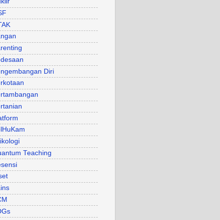
klir
SF
TAK
angan
renting
desaan
ngembangan Diri
rkotaan
rtambangan
rtanian
atform
olHuKam
ikologi
antum Teaching
sensi
set
ins
CM
DGs