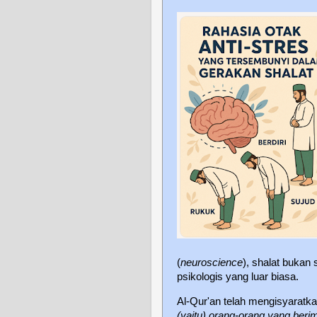
(
neuroscience
), shalat bukan 
psikologis yang luar biasa.
Al-Qur'an telah mengisyaratka
(yaitu) orang-orang yang ber