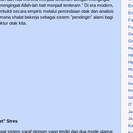
mengingati Allah-lah hati menjadi tenteram."
Di era modern,
En
terbukti secara empiris melalui pemindaian otak dan analisis
En
mana shalat bekerja sebagai sistem "pendingin" alami bagi
Fa
ktur otak kita.
Fu
Ge
Gr
He
Hi
Hi
H
Hu
In
In
Is
IT
Ja
Je
et" Stres
Ka
pat sistem saraf otonom yang terdiri dari dua mode utama:
Ke