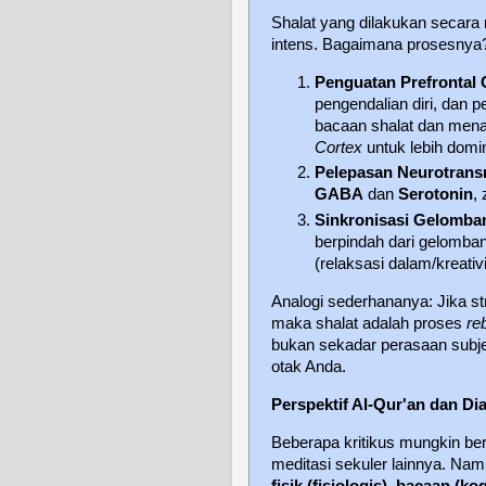
Shalat yang dilakukan secara r
intens. Bagaimana prosesnya
Penguatan Prefrontal 
pengendalian diri, dan 
bacaan shalat dan menah
Cortex
untuk lebih domi
Pelepasan Neurotrans
GABA
dan
Serotonin
,
Sinkronisasi Gelomba
berpindah dari gelomban
(relaksasi dalam/kreativi
Analogi sederhananya: Jika st
maka shalat adalah proses
re
bukan sekadar perasaan subjek
otak Anda.
Perspektif Al-Qur'an dan Di
Beberapa kritikus mungkin ber
meditasi sekuler lainnya. Namu
fisik (fisiologis)
,
bacaan (kogn