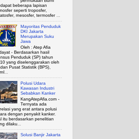
permukaan Bumi
rdapat beberapa lapisan
mosfer seperti troposfer,
ratosfer, mesosfer, termosfer ...
Mayoritas Penduduk
DKI Jakarta
Merupakan Suku
Jawa
Oleh : Atep Afia
dayat - Berdasarkan hasil
nsus Penduduk (SP) tahun
10 yang diselenggarakan oleh
dan Pusat Statistik (BPS),
ml...
Polusi Udara
Kawasan Industri
Sebabkan Kanker
KangAtepAfia.com -
Ternyata ada
relasi yang erat antara polusi
ara dengan penyakit kanker.
l itu berdasarkan penelitian
ng dilaku...
Solusi Banjir Jakarta