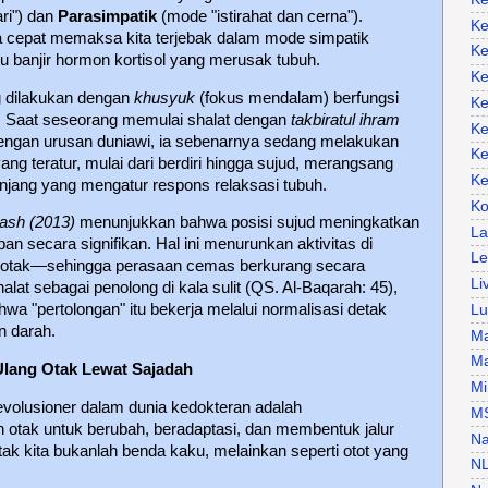
ri") dan
Parasimpatik
(mode "istirahat dan cerna").
Ke
 cepat memaksa kita terjebak dalam mode simpatik
Ke
 banjir hormon kortisol yang merusak tubuh.
Ke
ng dilakukan dengan
khusyuk
(fokus mendalam) berfungsi
Ke
gi. Saat seseorang memulai shalat dengan
takbiratul ihram
Ke
gan urusan duniawi, ia sebenarnya sedang melakukan
Ke
ang teratur, mulai dari berdiri hingga sujud, merangsang
Ke
panjang yang mengatur respons relaksasi tubuh.
Ko
ash (2013)
menunjukkan bahwa posisi sujud meningkatkan
La
pan secara signifikan. Hal ini menurunkan aktivitas di
Le
i otak—sehingga perasaan cemas berkurang secara
Li
alat sebagai penolong di kala sulit (QS. Al-Baqarah: 45),
wa "pertolongan" itu bekerja melalui normalisasi detak
Lu
n darah.
Ma
Ma
Ulang Otak Lewat Sajadah
Mi
evolusioner dalam dunia kedokteran adalah
M
otak untuk berubah, beradaptasi, dan membentuk jalur
Na
tak kita bukanlah benda kaku, melainkan seperti otot yang
N