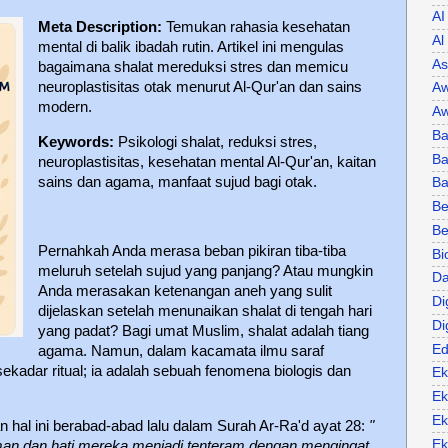
AI
Meta Description:
Temukan rahasia kesehatan
Al
mental di balik ibadah rutin. Artikel ini mengulas
As
bagaimana shalat mereduksi stres dan memicu
neuroplastisitas otak menurut Al-Qur'an dan sains
Aw
modern.
Aw
Ba
Keywords:
Psikologi shalat, reduksi stres,
Ba
neuroplastisitas, kesehatan mental Al-Qur'an, kaitan
sains dan agama, manfaat sujud bagi otak.
B
Be
Be
Pernahkah Anda merasa beban pikiran tiba-tiba
Bi
meluruh setelah sujud yang panjang? Atau mungkin
Da
Anda merasakan ketenangan aneh yang sulit
Di
dijelaskan setelah menunaikan shalat di tengah hari
Di
yang padat? Bagi umat Muslim, shalat adalah tiang
Ed
agama. Namun, dalam kacamata ilmu saraf
sekadar ritual; ia adalah sebuah fenomena biologis dan
Ek
Ek
Ek
n hal ini berabad-abad lalu dalam Surah Ar-Ra'd ayat 28:
"
Ek
iman dan hati mereka menjadi tenteram dengan mengingat