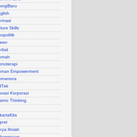
ergiBaru
glish
rmasi
ture Skills
opolitik
een
rbal
kmah
pnoterapi
uman Empowerment
maniora
dTek
ovasi Korporasi
lamic Thinking
kartaKita
pret
rya Ilmiah
bangsaan