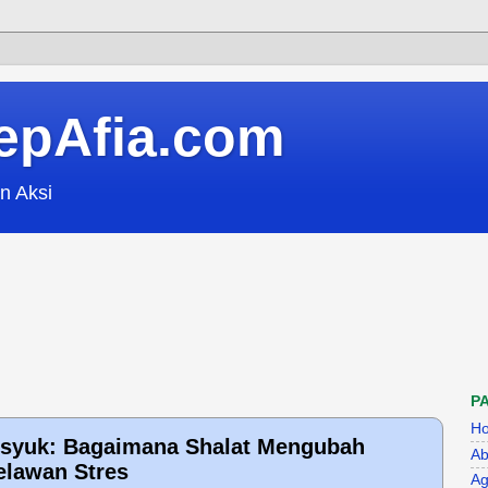
epAfia.com
n Aksi
P
H
husyuk: Bagaimana Shalat Mengubah
Ab
elawan Stres
Ag