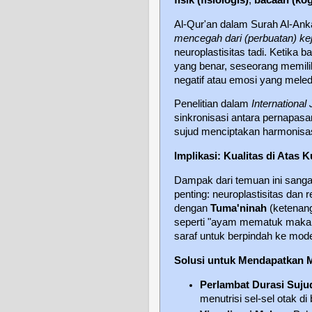
Al-Qur'an dalam Surah Al-An
mencegah dari (perbuatan) kej
neuroplastisitas tadi. Ketika b
yang benar, seseorang memilik
negatif atau emosi yang meled
Penelitian dalam
International
sinkronisasi antara pernapasa
sujud menciptakan harmonisas
Implikasi: Kualitas di Atas K
Dampak dari temuan ini sanga
penting: neuroplastisitas dan 
dengan
Tuma'ninah
(ketenang
seperti "ayam mematuk makan
saraf untuk berpindah ke mode
Solusi untuk Mendapatkan M
Perlambat Durasi Suju
menutrisi sel-sel otak di