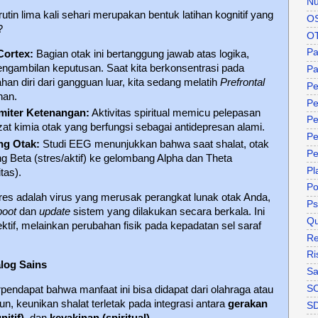
Nu
utin lima kali sehari merupakan bentuk latihan kognitif yang
O
?
O
P
Cortex:
Bagian otak ini bertanggung jawab atas logika,
pengambilan keputusan. Saat kita berkonsentrasi pada
Pa
an diri dari gangguan luar, kita sedang melatih
Prefrontal
Pe
nan.
Pe
miter Ketenangan:
Aktivitas spiritual memicu pelepasan
Pe
 zat kimia otak yang berfungsi sebagai antidepresan alami.
Pe
ng Otak:
Studi EEG menunjukkan bahwa saat shalat, otak
Pe
g Beta (stres/aktif) ke gelombang Alpha dan Theta
Pl
tas).
P
res adalah virus yang merusak perangkat lunak otak Anda,
Ps
boot
dan
update
sistem yang dilakukan secara berkala. Ini
Qu
tif, melainkan perubahan fisik pada kepadatan sel saraf
Re
Ri
alog Sains
Sa
S
pendapat bahwa manfaat ini bisa didapat dari olahraga atau
n, keunikan shalat terletak pada integrasi antara
gerakan
S
itif)
, dan
keyakinan (spiritual)
.