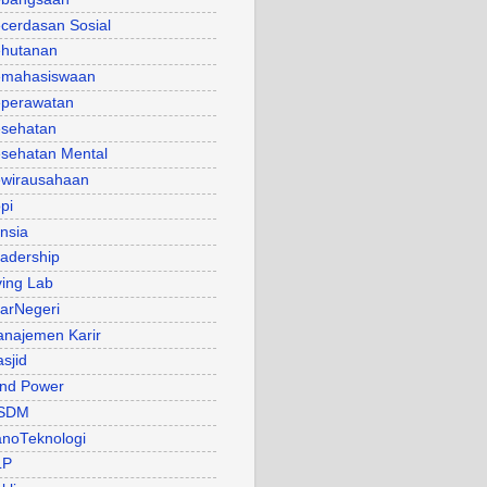
cerdasan Sosial
hutanan
mahasiswaan
perawatan
sehatan
sehatan Mental
wirausahaan
pi
nsia
adership
ving Lab
arNegeri
najemen Karir
sjid
nd Power
SDM
noTeknologi
LP