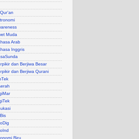
 Qur'an
tronomi
areness
et Muda
hasa Arab
hasa Inggris
asaSunda
rpikir dan Berjiwa Besar
rpikir dan Berjiwa Qurani
oTek
erah
giMar
giTek
ukasi
Bis
oDig
oInd
onomi Biru