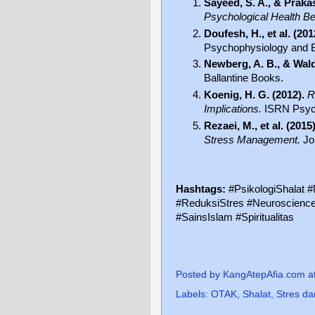
Sayeed, S. A., & Prakas
Psychological Health Be
Doufesh, H., et al. (201
Psychophysiology and B
Newberg, A. B., & Wald
Ballantine Books.
Koenig, H. G. (2012).
R
Implications.
ISRN Psych
Rezaei, M., et al. (2015)
Stress Management.
Jou
Hashtags:
#PsikologiShalat 
#ReduksiStres #Neuroscience
#SainsIslam #Spiritualitas
Posted by
KangAtepAfia.com
a
Labels:
OTAK
,
Shalat
,
Stres d