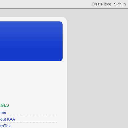
AGES
ome
out KAA
roTek