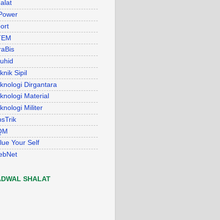
alat
Power
ort
TEM
raBis
uhid
knik Sipil
knologi Dirgantara
knologi Material
knologi Militer
psTrik
QM
lue Your Self
ebNet
ADWAL SHALAT