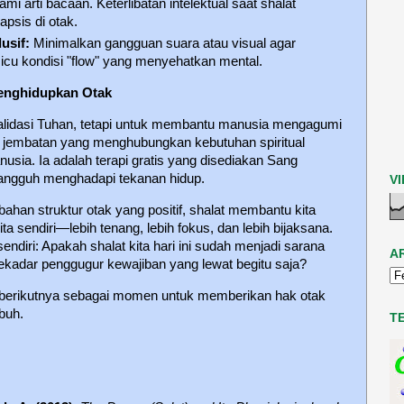
mi arti bacaan. Keterlibatan intelektual saat shalat
psis di otak.
usif:
Minimalkan gangguan suara atau visual agar
micu kondisi "flow" yang menyehatkan mental.
enghidupkan Otak
alidasi Tuhan, tetapi untuk membantu manusia mengagumi
 jembatan yang menghubungkan kebutuhan spiritual
usia. Ia adalah terapi gratis yang disediakan Sang
tangguh menghadapi tekanan hidup.
V
bahan struktur otak yang positif, shalat membantu kita
kita sendiri—lebih tenang, lebih fokus, dan lebih bijaksana.
endiri: Apakah shalat kita hari ini sudah menjadi sarana
A
kadar penggugur kewajiban yang lewat begitu saja?
at berikutnya sebagai momen untuk memberikan hak otak
mbuh.
T