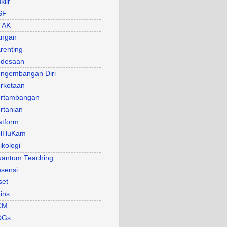
klir
SF
TAK
angan
renting
desaan
ngembangan Diri
rkotaan
rtambangan
rtanian
atform
olHuKam
ikologi
antum Teaching
sensi
set
ins
CM
DGs