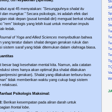
Sh
Si
kabut ayat 45 menyatakan:
"Sesungguhnya shalat itu
Sp
i dan mungkar."
Secara psikologis, ini adalah efek dari
agian otak depan (pusat kendali diri) menguat berkat shalat
S
i "rem" biologis yang lebih kuat untuk menahan impuls
St
ak-ledak.
Ta
Te
 Journal of Yoga and Allied Sciences
menyebutkan bahwa
n yang teratur dalam shalat dengan gerakan rukuk dan
Te
i sistem saraf yang tidak ditemukan dalam olahraga biasa.
Te
Te
uantitas
Ti
t besar bagi kesehatan mental kita. Namun, ada catatan
T
reduksi stres hanya akan optimal jika shalat dilakukan
Va
an/presisi gerakan). Shalat yang dilakukan terburu-buru
W
an" tidak memberikan waktu yang cukup bagi sistem
 relaksasi.
J
anfaat Psikologis Maksimal:
d:
Berikan kesempatan pada aliran darah untuk
 bagian
frontal lobe
.