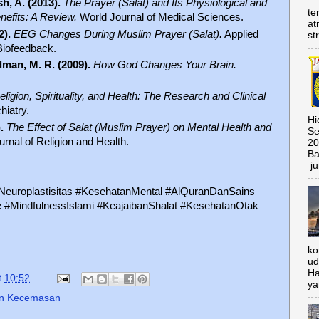
h, A. (2013).
The Prayer (Salat) and Its Physiological and
te
nefits: A Review.
World Journal of Medical Sciences.
at
2).
EEG Changes During Muslim Prayer (Salat).
Applied
st
iofeedback.
man, M. R. (2009).
How God Changes Your Brain.
eligion, Spirituality, and Health: The Research and Clinical
iatry.
Hi
.
The Effect of Salat (Muslim Prayer) on Mental Health and
Se
rnal of Religion and Health.
20
Ba
ju
#Neuroplastisitas #KesehatanMental #AlQuranDanSains
 #MindfulnessIslami #KeajaibanShalat #KesehatanOtak
ko
ud
Ha
t
10:52
ya
an Kecemasan