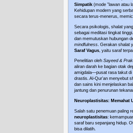
Simpatik
(mode "lawan atau la
Kehidupan modern yang serba
secara terus-menerus, memicu
Secara psikologis, shalat ya
sebagai meditasi tingkat ting
dan memutuskan hubungan den
mindfulness
. Gerakan shalat y
Saraf Vagus
, yaitu saraf ter
Penelitian oleh
Sayeed & Prak
aliran darah ke bagian otak de
amigdala—pusat rasa takut d
drastis. Al-Qur'an menyebut sh
dan sains kini menjelaskan bah
jantung dan penurunan tekana
Neuroplastisitas: Memahat 
Salah satu penemuan paling r
neuroplastisitas
: kemampuan 
saraf baru sepanjang hidup. O
bisa dilatih.