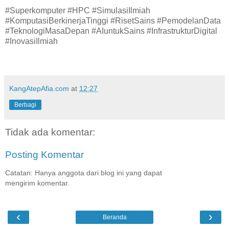
#Superkomputer #HPC #SimulasiIlmiah
#KomputasiBerkinerjaTinggi #RisetSains #PemodelanData
#TeknologiMasaDepan #AIuntukSains #InfrastrukturDigital
#InovasiIlmiah
KangAtepAfia.com
at
12:27
Berbagi
Tidak ada komentar:
Posting Komentar
Catatan: Hanya anggota dari blog ini yang dapat
mengirim komentar.
‹
›
Beranda