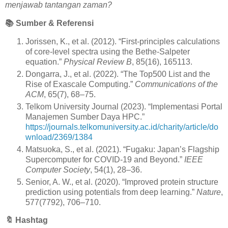
menjawab tantangan zaman?
📚
Sumber & Referensi
Jorissen, K., et al. (2012). “First-principles calculations
of core-level spectra using the Bethe-Salpeter
equation.”
Physical Review B
, 85(16), 165113.
Dongarra, J., et al. (2022). “The Top500 List and the
Rise of Exascale Computing.”
Communications of the
ACM
, 65(7), 68–75.
Telkom University Journal (2023). “Implementasi Portal
Manajemen Sumber Daya HPC.”
https://journals.telkomuniversity.ac.id/charity/article/do
wnload/2369/1384
Matsuoka, S., et al. (2021). “Fugaku: Japan’s Flagship
Supercomputer for COVID-19 and Beyond.”
IEEE
Computer Society
, 54(1), 28–36.
Senior, A. W., et al. (2020). “Improved protein structure
prediction using potentials from deep learning.”
Nature
,
577(7792), 706–710.
🔖
Hashtag