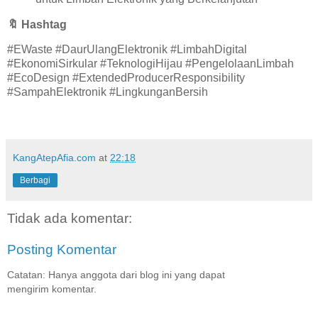
🔖
Hashtag
#EWaste #DaurUlangElektronik #LimbahDigital
#EkonomiSirkular #TeknologiHijau #PengelolaanLimbah
#EcoDesign #ExtendedProducerResponsibility
#SampahElektronik #LingkunganBersih
KangAtepAfia.com
at
22:18
Berbagi
Tidak ada komentar:
Posting Komentar
Catatan: Hanya anggota dari blog ini yang dapat
mengirim komentar.