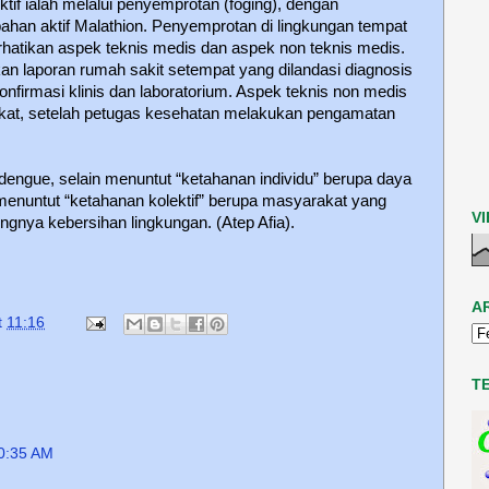
if ialah melalui penyemprotan (foging), dengan
ahan aktif Malathion. Penyemprotan di lingkungan tempat
hatikan aspek teknis medis dan aspek non teknis medis.
an laporan rumah sakit setempat yang dilandasi diagnosis
konfirmasi klinis dan laboratorium. Aspek teknis non medis
kat, setelah petugas kesehatan melakukan pengamatan
dengue, selain menuntut “ketahanan individu” berupa daya
menuntut “ketahanan kolektif” berupa masyarakat yang
V
ngnya kebersihan lingkungan. (Atep Afia).
A
t
11:16
T
0:35 AM