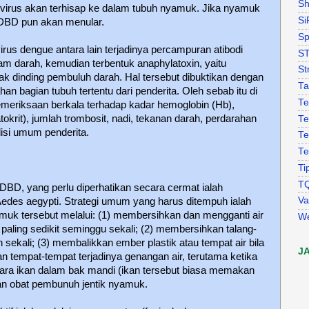
Sh
virus akan terhisap ke dalam tubuh nyamuk. Jika nyamuk
Si
 DBD pun akan menular.
Sp
us dengue antara lain terjadinya percampuran atibodi
S
m darah, kemudian terbentuk anaphylatoxin, yaitu
St
 dinding pembuluh darah. Hal tersebut dibuktikan dengan
Ta
n bagian tubuh tertentu dari penderita. Oleh sebab itu di
Te
emeriksaan berkala terhadap kadar hemoglobin (Hb),
okrit), jumlah trombosit, nadi, tekanan darah, perdarahan
Te
isi umum penderita.
Te
Te
Ti
T
BD, yang perlu diperhatikan secara cermat ialah
Va
des aegypti. Strategi umum yang harus ditempuh ialah
muk tersebut melalui: (1) membersihkan dan mengganti air
W
aling sedikit seminggu sekali; (2) membersihkan talang-
an sekali; (3) membalikkan ember plastik atau tempat air bila
J
n tempat-tempat terjadinya genangan air, terutama ketika
hara ikan dalam bak mandi (ikan tersebut biasa memakan
an obat pembunuh jentik nyamuk.