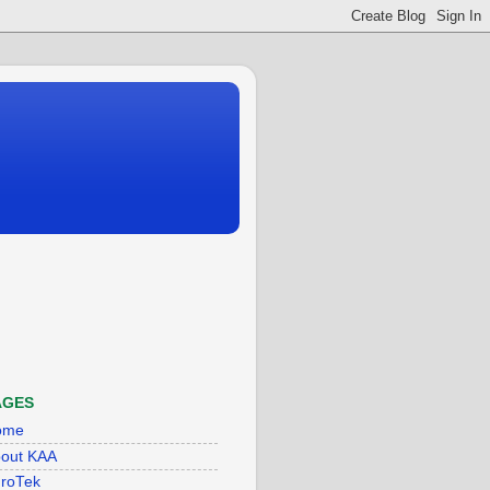
AGES
ome
out KAA
roTek