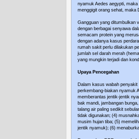
nyamuk Aedes aegypti, maka 
menggigit orang sehat, maka
Gangguan yang ditumbulkan vir
dengan berbagai senyawa dala
semacam protein yang merusak
dengan adanya kasus perdaraha
rumah sakit perlu dilakukan p
jumlah sel darah merah (hemat
yang mungkin terjadi dan kond
Upaya Pencegahan
Dalam kasus wabah penyakit D
perkembang-biakan nyamuk Ae
memberantas jentik-jentik nya
bak mandi, jambangan bunga, p
talang air paling sedikit sebul
tidak digunakan; (4) musnahka
musim hujan tiba; (5) memeli
jentik nyamuk); (6) menaburk