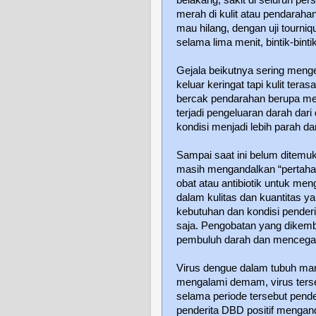
merah di kulit atau pendarahan 
mau hilang, dengan uji tourniq
selama lima menit, bintik-binti
Gejala beikutnya sering mengel
keluar keringat tapi kulit tera
bercak pendarahan berupa mem
terjadi pengeluaran darah dar
kondisi menjadi lebih parah d
Sampai saat ini belum ditemu
masih mengandalkan “pertaha
obat atau antibiotik untuk men
dalam kulitas dan kuantitas y
kebutuhan dan kondisi penderit
saja. Pengobatan yang dikemb
pembuluh darah dan mencegah
Virus dengue dalam tubuh man
mengalami demam, virus ters
selama periode tersebut pende
penderita DBD positif mengand