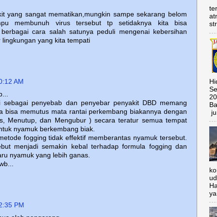
te
kit yang sangat mematikan,mungkin sampe sekarang belom
at
u membunuh virus tersebut tp setidaknya kita bisa
st
erbagai cara salah satunya peduli mengenai kebersihan
r lingkungan yang kita tempati
0:12 AM
Hi
Se
...
20
i sebagai penyebab dan penyebar penyakit DBD memang
Ba
Kita bisa memutus mata rantai perkembang biakannya dengan
ju
, Menutup, dan Mengubur ) secara teratur semua tempat
untuk nyamuk berkembang biak.
etode fogging tidak effektif memberantas nyamuk tersebut.
but menjadi semakin kebal terhadap formula fogging dan
aru nyamuk yang lebih ganas.
wb...
ko
ud
Ha
ya
2:35 PM