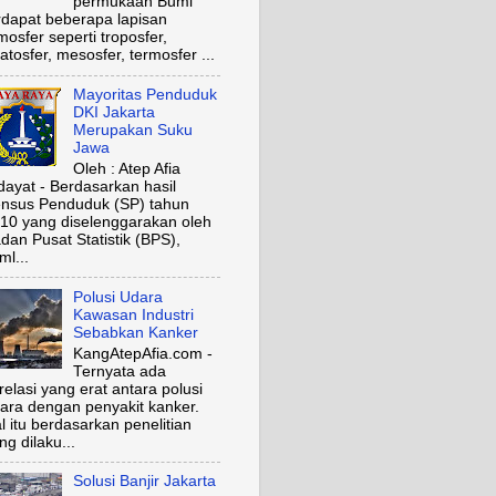
permukaan Bumi
rdapat beberapa lapisan
mosfer seperti troposfer,
ratosfer, mesosfer, termosfer ...
Mayoritas Penduduk
DKI Jakarta
Merupakan Suku
Jawa
Oleh : Atep Afia
dayat - Berdasarkan hasil
nsus Penduduk (SP) tahun
10 yang diselenggarakan oleh
dan Pusat Statistik (BPS),
ml...
Polusi Udara
Kawasan Industri
Sebabkan Kanker
KangAtepAfia.com -
Ternyata ada
relasi yang erat antara polusi
ara dengan penyakit kanker.
l itu berdasarkan penelitian
ng dilaku...
Solusi Banjir Jakarta