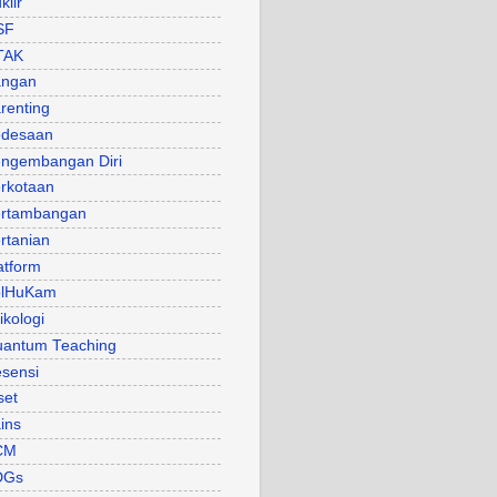
klir
SF
TAK
angan
renting
desaan
ngembangan Diri
rkotaan
rtambangan
rtanian
atform
olHuKam
ikologi
antum Teaching
sensi
set
ins
CM
DGs