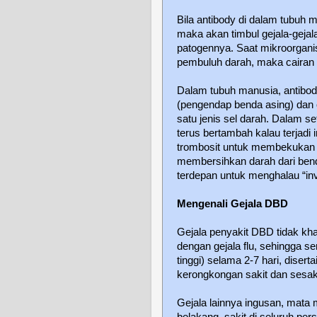
Bila antibody di dalam tubuh ma
maka akan timbul gejala-gejala
patogennya. Saat mikroorgani
pembuluh darah, maka cairan
Dalam tubuh manusia, antibody
(pengendap benda asing) dan 
satu jenis sel darah. Dalam s
terus bertambah kalau terjadi i
trombosit untuk membekukan da
membersihkan darah dari bend
terdepan untuk menghalau “in
Mengenali Gejala DBD
Gejala penyakit DBD tidak khas
dengan gejala flu, sehingga s
tinggi) selama 2-7 hari, disert
kerongkongan sakit dan sesak
Gejala lainnya ingusan, mata m
belakang, sakit di seluruh pers