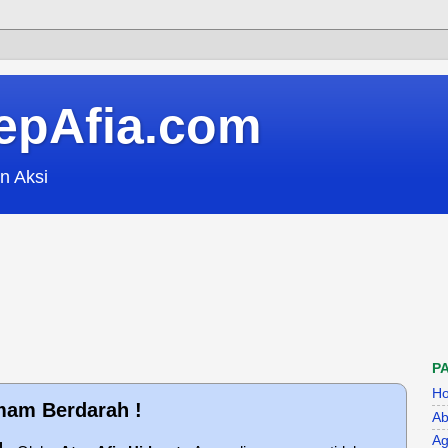
epAfia.com
n Aksi
P
H
am Berdarah !
Ab
Ag