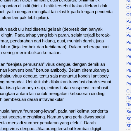
Nu
spontan di kulit (bintik-bintik tersebut kalau ditekan tidak
O
uet, yaitu dengan mengikat tali elastik pada lengan penderita
O
k akan tampak lebih jelas).
P
Pa
uh sakit ulu hati disertai gelisah (depresi) dan banyak
sa dingin. Pada tahap yang lebih parah, selain terjadi bercak-
Pe
ar, pendarahan dari hidung, gusi, muntah darah, juga
Pe
i dubur (tinja lembek dan kehitaman). Dalam beberapa hari
Pe
an sering menimbulkan kematian.
Pe
Pe
kan “senjata pemusnah” virus dengue, dengan demikian
nan konvensional” berupa antibody. Belum ditemukannya
Pl
ghalau virus dengue, tentu saja menuntut kondisi antibody
P
ang memadai. Untuk itulah dilakukan transfusi darah sesuai
Ps
a, bisa plasmanya saja, eritrosit atau suspensi trombosit
Qu
angkan antara lain untuk mengatasi kebocoran dinding
Re
 pembekuan darah intravaskular.
Ri
usia hanya “numpang-lewat”, pada hari kelima penderita
Sa
ebut segera menghilang. Namun yang perlu diwaspadai
S
rita menjadi sumber penularan yang efektif. Darah
S
ung virus dengue. Jika orang tersebut kembali digigit