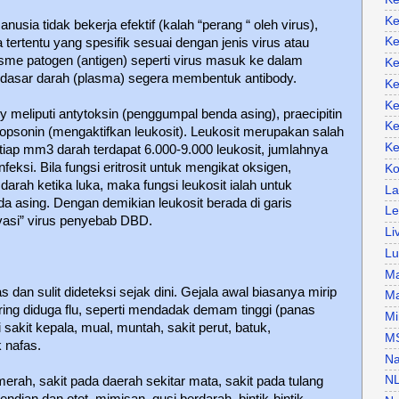
Ke
nusia tidak bekerja efektif (kalah “perang “ oleh virus),
Ke
 tertentu yang spesifik sesuai dengan jenis virus atau
sme patogen (antigen) seperti virus masuk ke dalam
Ke
 dasar darah (plasma) segera membentuk antibody.
Ke
Ke
 meliputi antytoksin (penggumpal benda asing), praecipitin
Ke
opsonin (mengaktifkan leukosit). Leukosit merupakan salah
Ke
etiap mm3 darah terdapat 6.000-9.000 leukosit, jumlahnya
nfeksi. Bila fungsi eritrosit untuk mengikat oksigen,
Ko
rah ketika luka, maka fungsi leukosit ialah untuk
La
a asing. Dengan demikian leukosit berada di garis
Le
vasi” virus penyebab DBD.
Li
Lu
Ma
 dan sulit dideteksi sejak dini. Gejala awal biasanya mirip
Ma
ering diduga flu, seperti mendadak demam tinggi (panas
Mi
ai sakit kepala, mual, muntah, sakit perut, batuk,
M
 nafas.
Na
N
erah, sakit pada daerah sekitar mata, sakit pada tulang
endian dan otot, mimisan, gusi berdarah, bintik-bintik