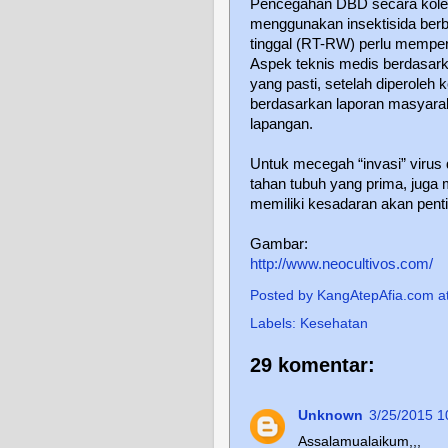
Pencegahan DBD secara kolekt
menggunakan insektisida berb
tinggal (RT-RW) perlu memper
Aspek teknis medis berdasark
yang pasti, setelah diperoleh 
berdasarkan laporan masyara
lapangan.
Untuk mecegah “invasi” virus 
tahan tubuh yang prima, juga 
memiliki kesadaran akan penti
Gambar:
http://www.neocultivos.com/
Posted by
KangAtepAfia.com
a
Labels:
Kesehatan
29 komentar:
Unknown
3/25/2015 1
Assalamualaikum,,,