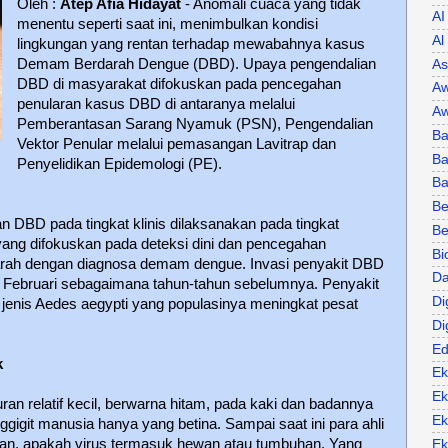
Oleh :
Atep Afia Hidayat
- Anomali cuaca yang tidak
AI
menentu seperti saat ini, menimbulkan kondisi
Al
lingkungan yang rentan terhadap mewabahnya kasus
Demam Berdarah Dengue (DBD). Upaya pengendalian
As
DBD di masyarakat difokuskan pada pencegahan
Aw
penularan kasus DBD di antaranya melalui
Aw
Pemberantasan Sarang Nyamuk (PSN), Pengendalian
Ba
Vektor Penular melalui pemasangan Lavitrap dan
Ba
Penyelidikan Epidemologi (PE).
B
Be
 DBD pada tingkat klinis dilaksanakan pada tingkat
Be
ang difokuskan pada deteksi dini dan pencegahan
Bi
rah dengan diagnosa demam dengue. Invasi penyakit DBD
Da
an Februari sebagaimana tahun-tahun sebelumnya. Penyakit
Di
enis Aedes aegypti yang populasinya meningkat pesat
Di
Ed
k
Ek
Ek
n relatif kecil, berwarna hitam, pada kaki dan badannya
Ek
ggigit manusia hanya yang betina. Sampai saat ini para ahli
kan, apakah virus termasuk hewan atau tumbuhan. Yang
Ek