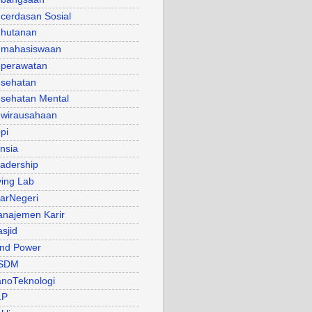
cerdasan Sosial
hutanan
mahasiswaan
perawatan
sehatan
sehatan Mental
wirausahaan
pi
nsia
adership
ving Lab
arNegeri
najemen Karir
sjid
nd Power
SDM
noTeknologi
LP