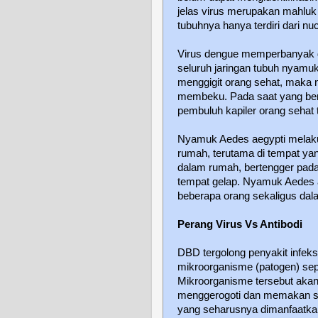
jelas virus merupakan mahluk 
tubuhnya hanya terdiri dari nuc
Virus dengue memperbanyak d
seluruh jaringan tubuh nyamuk,
menggigit orang sehat, maka 
membeku. Pada saat yang bersa
pembuluh kapiler orang sehat 
Nyamuk Aedes aegypti melakuka
rumah, terutama di tempat ya
dalam rumah, bertengger pada
tempat gelap. Nyamuk Aedes a
beberapa orang sekaligus dal
Perang Virus Vs Antibodi
DBD tergolong penyakit infeks
mikroorganisme (patogen) sepe
Mikroorganisme tersebut aka
menggerogoti dan memakan se
yang seharusnya dimanfaatkan