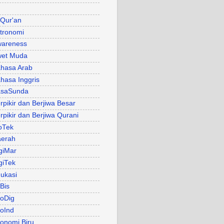
 Qur'an
tronomi
areness
et Muda
hasa Arab
hasa Inggris
asaSunda
rpikir dan Berjiwa Besar
rpikir dan Berjiwa Qurani
oTek
erah
giMar
giTek
ukasi
Bis
oDig
oInd
onomi Biru