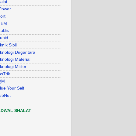
alat
Power
ort
TEM
raBis
uhid
knik Sipil
knologi Dirgantara
knologi Material
knologi Militer
psTrik
QM
lue Your Self
ebNet
ADWAL SHALAT