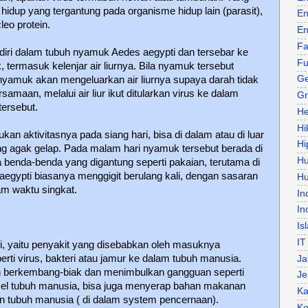
hidup yang tergantung pada organisme hidup lain (parasit),
En
leo protein.
En
Fa
iri dalam tubuh nyamuk Aedes aegypti dan tersebar ke
Fu
 termasuk kelenjar air liurnya. Bila nyamuk tersebut
Ge
nyamuk akan mengeluarkan air liurnya supaya darah tidak
maan, melalui air liur ikut ditularkan virus ke dalam
Gr
tersebut.
He
Hi
n aktivitasnya pada siang hari, bisa di dalam atau di luar
Hi
ng agak gelap. Pada malam hari nyamuk tersebut berada di
H
 benda-benda yang digantung seperti pakaian, terutama di
egypti biasanya menggigit berulang kali, dengan sasaran
Hu
am waktu singkat.
In
In
Is
IT
i, yaitu penyakit yang disebabkan oleh masuknya
rti virus, bakteri atau jamur ke dalam tubuh manusia.
Ja
n berkembang-biak dan menimbulkan gangguan seperti
Je
l tubuh manusia, bisa juga menyerap bahan makanan
Ka
 tubuh manusia ( di dalam system pencernaan).
Ke