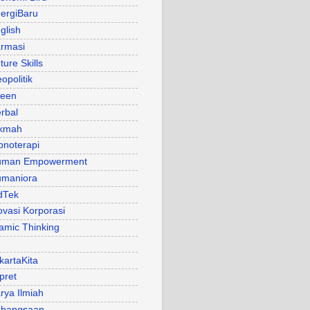
ergiBaru
glish
rmasi
ture Skills
opolitik
een
rbal
kmah
pnoterapi
uman Empowerment
maniora
dTek
ovasi Korporasi
lamic Thinking
kartaKita
pret
rya Ilmiah
bangsaan