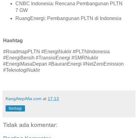
CNBC Indonesia: Rencana Pembangunan PLTN
7 GW
RuangEnergi: Pembangunan PLTN di Indonesia
Hashtag
#RoadmapPLTN #EnergiNuklir #PLTNIndonesia
#EnergiBersih #TransisiEnergi #SMRNuklir
#EnergiMasaDepan #BauranEnergi #NetZeroEmission
#TeknologiNuklir
KangAtepAfia.com
at
17:13
Berbagi
Tidak ada komentar: