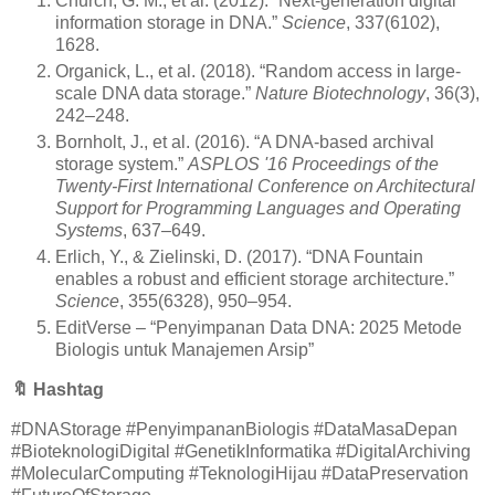
Church, G. M., et al. (2012). “Next-generation digital
information storage in DNA.”
Science
, 337(6102),
1628.
Organick, L., et al. (2018). “Random access in large-
scale DNA data storage.”
Nature Biotechnology
, 36(3),
242–248.
Bornholt, J., et al. (2016). “A DNA-based archival
storage system.”
ASPLOS '16 Proceedings of the
Twenty-First International Conference on Architectural
Support for Programming Languages and Operating
Systems
, 637–649.
Erlich, Y., & Zielinski, D. (2017). “DNA Fountain
enables a robust and efficient storage architecture.”
Science
, 355(6328), 950–954.
EditVerse – “Penyimpanan Data DNA: 2025 Metode
Biologis untuk Manajemen Arsip”
🔖
Hashtag
#DNAStorage #PenyimpananBiologis #DataMasaDepan
#BioteknologiDigital #GenetikInformatika #DigitalArchiving
#MolecularComputing #TeknologiHijau #DataPreservation