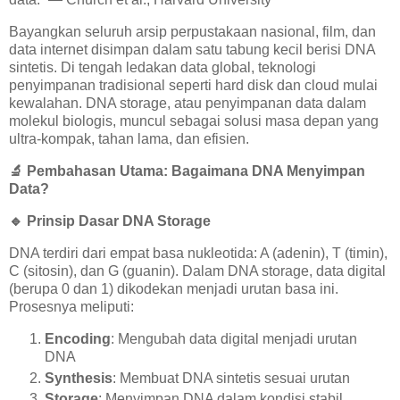
Bayangkan seluruh arsip perpustakaan nasional, film, dan
data internet disimpan dalam satu tabung kecil berisi DNA
sintetis. Di tengah ledakan data global, teknologi
penyimpanan tradisional seperti hard disk dan cloud mulai
kewalahan. DNA storage, atau penyimpanan data dalam
molekul biologis, muncul sebagai solusi masa depan yang
ultra-kompak, tahan lama, dan efisien.
🔬
Pembahasan Utama: Bagaimana DNA Menyimpan
Data?
🔹
Prinsip Dasar DNA Storage
DNA terdiri dari empat basa nukleotida: A (adenin), T (timin),
C (sitosin), dan G (guanin). Dalam DNA storage, data digital
(berupa 0 dan 1) dikodekan menjadi urutan basa ini.
Prosesnya meliputi:
Encoding
: Mengubah data digital menjadi urutan
DNA
Synthesis
: Membuat DNA sintetis sesuai urutan
Storage
: Menyimpan DNA dalam kondisi stabil