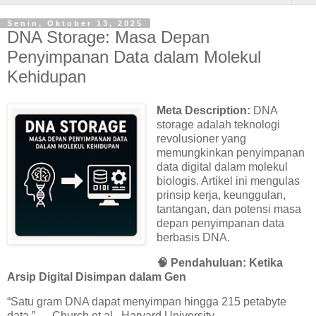
Senin, Oktober 13, 2025
DNA Storage: Masa Depan
Penyimpanan Data dalam Molekul
Kehidupan
Meta Description:
DNA
storage adalah teknologi
revolusioner yang
memungkinkan penyimpanan
data digital dalam molekul
biologis. Artikel ini mengulas
prinsip kerja, keunggulan,
tantangan, dan potensi masa
depan penyimpanan data
berbasis DNA.
🧠
Pendahuluan: Ketika
Arsip Digital Disimpan dalam Gen
“Satu gram DNA dapat menyimpan hingga 215 petabyte
data.” — Church et al., Harvard University