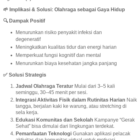
🌱
Implikasi & Solusi: Olahraga sebagai Gaya Hidup
🔍
Dampak Positif
Menurunkan risiko penyakit infeksi dan
degeneratif
Meningkatkan kualitas tidur dan energi harian
Memperkuat fungsi kognitif dan mental
Menurunkan biaya kesehatan jangka panjang
✅
Solusi Strategis
Jadwal Olahraga Teratur
Mulai dari 3–5 kali
seminggu, 30–45 menit per sesi.
Integrasi Aktivitas Fisik dalam Rutinitas Harian
Naik
tangga, berjalan kaki ke warung, atau stretching di
sela kerja.
Edukasi Komunitas dan Sekolah
Kampanye “Gerak
Sehat” bisa dimulai dari lingkungan terdekat.
Pemanfaatan Teknologi
Gunakan aplikasi pelacak
aktivitas dan komunitas virtual untuk motivasi.