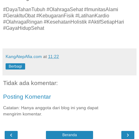
#DayaTahanTubuh #OlahragaSehat #ImunitasAlami
#GerakItuObat #KebugaranFisik #LatihanKardio
#OlahragaRingan #KesehatanHolistik #AktifSetiapHari
#GayaHidupSehat
KangAtepAfia.com
at
11:22
Berbagi
Tidak ada komentar:
Posting Komentar
Catatan: Hanya anggota dari blog ini yang dapat
mengirim komentar.
‹
›
Beranda