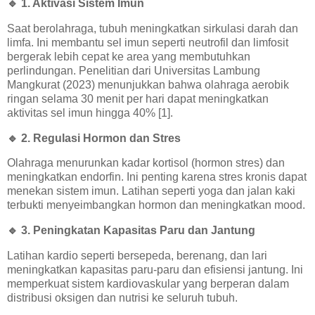
🔹
1. Aktivasi Sistem Imun
Saat berolahraga, tubuh meningkatkan sirkulasi darah dan
limfa. Ini membantu sel imun seperti neutrofil dan limfosit
bergerak lebih cepat ke area yang membutuhkan
perlindungan. Penelitian dari Universitas Lambung
Mangkurat (2023) menunjukkan bahwa olahraga aerobik
ringan selama 30 menit per hari dapat meningkatkan
aktivitas sel imun hingga 40% [1].
🔹
2. Regulasi Hormon dan Stres
Olahraga menurunkan kadar kortisol (hormon stres) dan
meningkatkan endorfin. Ini penting karena stres kronis dapat
menekan sistem imun. Latihan seperti yoga dan jalan kaki
terbukti menyeimbangkan hormon dan meningkatkan mood.
🔹
3. Peningkatan Kapasitas Paru dan Jantung
Latihan kardio seperti bersepeda, berenang, dan lari
meningkatkan kapasitas paru-paru dan efisiensi jantung. Ini
memperkuat sistem kardiovaskular yang berperan dalam
distribusi oksigen dan nutrisi ke seluruh tubuh.