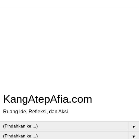
KangAtepAfia.com
Ruang Ide, Refleksi, dan Aksi
▼
▼