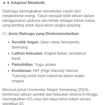
🔹
4. Adaptasi Metabolik
Olahraga meningkatkan sensitivitas insulin dan
metabolisme energi. Tubuh menjadi lebih efisien dalam
menggunakan glukosa dan lemak sebagai bahan bakar,
yang penting untuk daya tahan jangka panjang.
🏃‍♂️
Jenis Olahraga yang Direkomendasikan
Aerobik ringan
: Jalan cepat, bersepeda,
berenang
Latihan kekuatan
: Angkat beban, resistance
band
Fleksibilitas
: Yoga, pilates
Kombinasi
: HIIT (High Intensity Interval
Training) untuk hasil maksimal dalam waktu
singkat
Menurut jurnal Universitas Negeri Semarang (2024),
kombinasi latihan aerobik dan kekuatan selama 8 minggu
meningkatkan VO₂ max dan daya tahan tubuh secara
signifikan [2].