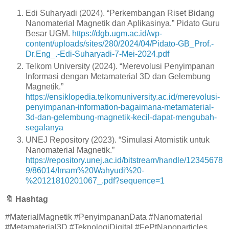
Edi Suharyadi (2024). “Perkembangan Riset Bidang
Nanomaterial Magnetik dan Aplikasinya.” Pidato Guru
Besar UGM.
https://dgb.ugm.ac.id/wp-
content/uploads/sites/280/2024/04/Pidato-GB_Prof.-
Dr.Eng_.-Edi-Suharyadi-7-Mei-2024.pdf
Telkom University (2024). “Merevolusi Penyimpanan
Informasi dengan Metamaterial 3D dan Gelembung
Magnetik.”
https://ensiklopedia.telkomuniversity.ac.id/merevolusi-
penyimpanan-information-bagaimana-metamaterial-
3d-dan-gelembung-magnetik-kecil-dapat-mengubah-
segalanya
UNEJ Repository (2023). “Simulasi Atomistik untuk
Nanomaterial Magnetik.”
https://repository.unej.ac.id/bitstream/handle/12345678
9/86014/Imam%20Wahyudi%20-
%20121810201067_.pdf?sequence=1
🔖
Hashtag
#MaterialMagnetik #PenyimpananData #Nanomaterial
#Metamaterial3D #TeknologiDigital #FePtNanoparticles