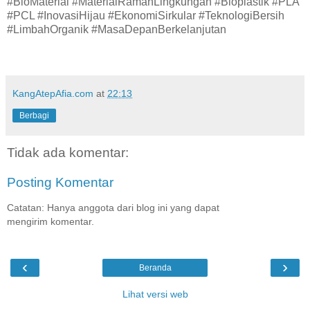
#BioMaterial #MaterialRamahLingkungan #Bioplastik #PLA
#PCL #InovasiHijau #EkonomiSirkular #TeknologiBersih
#LimbahOrganik #MasaDepanBerkelanjutan
KangAtepAfia.com
at
22:13
Berbagi
Tidak ada komentar:
Posting Komentar
Catatan: Hanya anggota dari blog ini yang dapat
mengirim komentar.
‹
›
Beranda
Lihat versi web