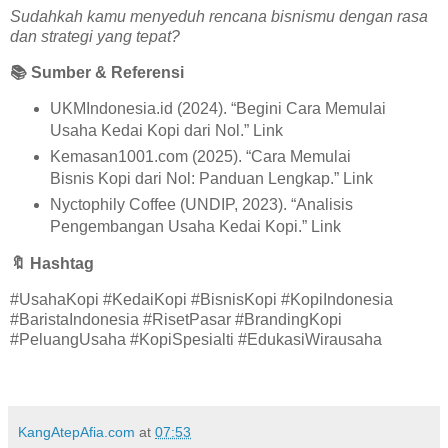
Sudahkah kamu menyeduh rencana bisnismu dengan rasa
dan strategi yang tepat?
📚
Sumber & Referensi
UKMIndonesia.id (2024). “Begini Cara Memulai
Usaha Kedai Kopi dari Nol.” Link
Kemasan1001.com (2025). “Cara Memulai
Bisnis Kopi dari Nol: Panduan Lengkap.” Link
Nyctophily Coffee (UNDIP, 2023). “Analisis
Pengembangan Usaha Kedai Kopi.” Link
🔖
Hashtag
#UsahaKopi #KedaiKopi #BisnisKopi #KopiIndonesia
#BaristaIndonesia #RisetPasar #BrandingKopi
#PeluangUsaha #KopiSpesialti #EdukasiWirausaha
KangAtepAfia.com
at
07:53