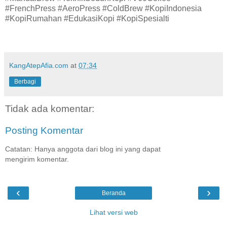
#FrenchPress #AeroPress #ColdBrew #KopiIndonesia
#KopiRumahan #EdukasiKopi #KopiSpesialti
KangAtepAfia.com
at
07:34
Berbagi
Tidak ada komentar:
Posting Komentar
Catatan: Hanya anggota dari blog ini yang dapat
mengirim komentar.
‹
›
Beranda
Lihat versi web