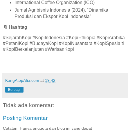
International Coffee Organization (ICO)
Jurnal Agribisnis Indonesia (2024). “Dinamika
Produksi dan Ekspor Kopi Indonesia”
🔖
Hashtag
#SejarahKopi #KopiIndonesia #KopiEthiopia #KopiArabika
#PetaniKopi #BudayaKopi #KopiNusantara #KopiSpesialti
#KopiBerkelanjutan #WarisanKopi
KangAtepAfia.com
at
19:42
Berbagi
Tidak ada komentar:
Posting Komentar
Catatan: Hanya anggota dari blog ini yang dapat