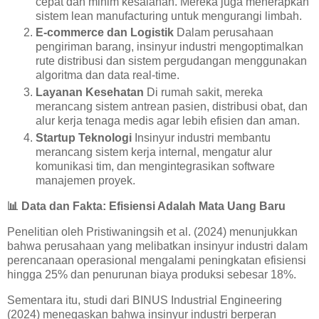
cepat dan minim kesalahan. Mereka juga menerapkan
sistem lean manufacturing untuk mengurangi limbah.
E-commerce dan Logistik
Dalam perusahaan
pengiriman barang, insinyur industri mengoptimalkan
rute distribusi dan sistem pergudangan menggunakan
algoritma dan data real-time.
Layanan Kesehatan
Di rumah sakit, mereka
merancang sistem antrean pasien, distribusi obat, dan
alur kerja tenaga medis agar lebih efisien dan aman.
Startup Teknologi
Insinyur industri membantu
merancang sistem kerja internal, mengatur alur
komunikasi tim, dan mengintegrasikan software
manajemen proyek.
📊
Data dan Fakta: Efisiensi Adalah Mata Uang Baru
Penelitian oleh Pristiwaningsih et al. (2024) menunjukkan
bahwa perusahaan yang melibatkan insinyur industri dalam
perencanaan operasional mengalami peningkatan efisiensi
hingga 25% dan penurunan biaya produksi sebesar 18%.
Sementara itu, studi dari BINUS Industrial Engineering
(2024) menegaskan bahwa insinyur industri berperan