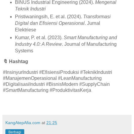
BINUS Industrial Engineering (2024).
Mengenal
Teknik Industri
Pristiwaningsih, E. et al. (2024).
Transformasi
Digital dan Efisiensi Operasional
. Jurnal
Elektriese
Kumar, P. et al. (2023).
Smart Manufacturing and
Industry 4.0: A Review
. Journal of Manufacturing
Systems
🔖
Hashtag
#InsinyurIndustri #EfisiensiProduksi #TeknikIndustri
#ManajemenOperasional #LeanManufacturing
#DigitalisasiIndustri #BisnisModern #SupplyChain
#SmartManufacturing #ProduktivitasKerja
KangAtepAfia.com
at
21:25
Berbagi