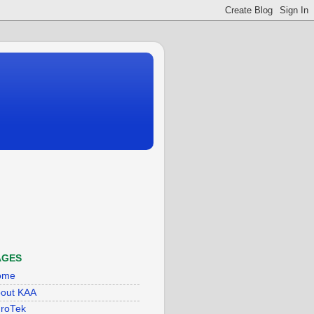
AGES
ome
out KAA
roTek