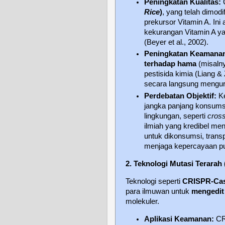
Peningkatan Kualitas:
C
Rice
)
, yang telah dimod
prekursor Vitamin A. Ini
kekurangan Vitamin A y
(Beyer et al., 2002).
Peningkatan Keamana
terhadap hama
(misalny
pestisida kimia (Liang &
secara langsung mengura
Perdebatan Objektif:
Ke
jangka panjang konsum
lingkungan, seperti
cross
ilmiah yang kredibel m
untuk dikonsumsi, transp
menjaga kepercayaan pu
2. Teknologi Mutasi Terarah
Teknologi seperti
CRISPR-Ca
para ilmuwan untuk
mengedit
molekuler.
Aplikasi Keamanan:
CR