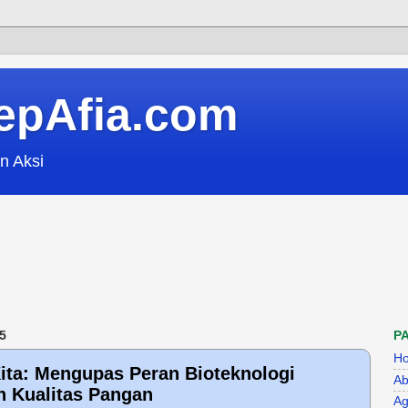
epAfia.com
n Aksi
5
P
H
ita: Mengupas Peran Bioteknologi
Ab
 Kualitas Pangan
Ag