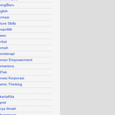
ergiBaru
glish
rmasi
ture Skills
opolitik
een
rbal
kmah
pnoterapi
uman Empowerment
maniora
dTek
ovasi Korporasi
lamic Thinking
kartaKita
pret
rya Ilmiah
bangsaan