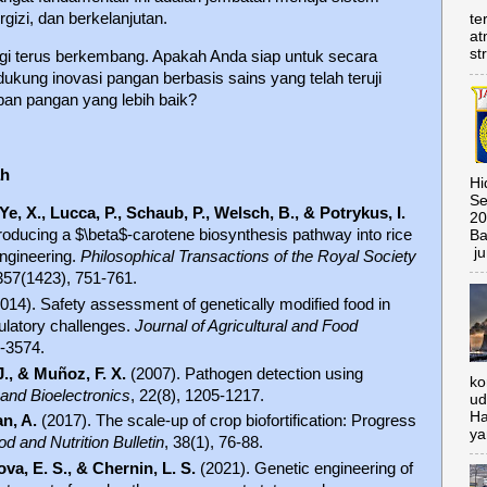
gizi, dan berkelanjutan.
te
at
st
gi terus berkembang. Apakah Anda siap untuk secara
kung inovasi pangan berbasis sains yang telah teruji
n pangan yang lebih baik?
ah
Hi
Se
, Ye, X., Lucca, P., Schaub, P., Welsch, B., & Potrykus, I.
20
roducing a $\beta$-carotene biosynthesis pathway into rice
Ba
ju
ngineering.
Philosophical Transactions of the Royal Society
 357(1423), 751-761.
014). Safety assessment of genetically modified food in
gulatory challenges.
Journal of Agricultural and Food
7-3574.
., & Muñoz, F. X.
(2007). Pathogen detection using
ko
and Bioelectronics
, 22(8), 1205-1217.
ud
Ha
n, A.
(2017). The scale-up of crop biofortification: Progress
ya
d and Nutrition Bulletin
, 38(1), 76-88.
va, E. S., & Chernin, L. S.
(2021). Genetic engineering of