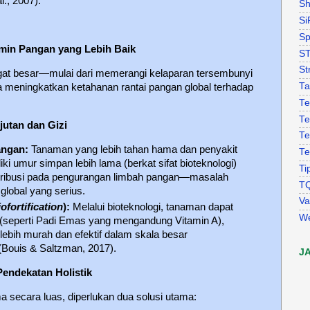
., 2007).
Sh
Si
Sp
amin Pangan yang Lebih Baik
S
St
gat besar—mulai dari memerangi kelaparan tersembunyi
Ta
a meningkatkan ketahanan rantai pangan global terhadap
Te
Te
jutan dan Gizi
Te
angan:
Tanaman yang lebih tahan hama dan penyakit
Te
ki umur simpan lebih lama (berkat sifat bioteknologi)
Ti
tribusi pada pengurangan limbah pangan—masalah
T
global yang serius.
Va
ofortification
):
Melalui bioteknologi, tanaman dapat
W
i (seperti Padi Emas yang mengandung Vitamin A),
lebih murah dan efektif dalam skala besar
(Bouis & Saltzman, 2017).
J
Pendekatan Holistik
ma secara luas, diperlukan dua solusi utama: