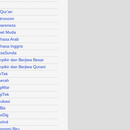
 Qur'an
tronomi
areness
et Muda
hasa Arab
hasa Inggris
asaSunda
rpikir dan Berjiwa Besar
rpikir dan Berjiwa Qurani
oTek
erah
giMar
giTek
ukasi
Bis
oDig
oInd
onomi Biru