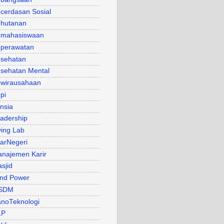
cerdasan Sosial
hutanan
mahasiswaan
perawatan
sehatan
sehatan Mental
wirausahaan
pi
nsia
adership
ving Lab
arNegeri
najemen Karir
sjid
nd Power
SDM
noTeknologi
LP