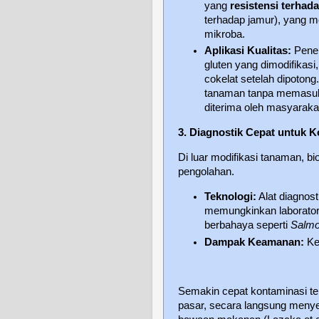
yang
resistensi terhada
terhadap jamur), yang m
mikroba.
Aplikasi Kualitas:
Penel
gluten yang dimodifikas
cokelat setelah dipotong
tanaman tanpa memasukka
diterima oleh masyaraka
3. Diagnostik Cepat untuk 
Di luar modifikasi tanaman, b
pengolahan.
Teknologi:
Alat diagnos
memungkinkan laborato
berbahaya seperti
Salmo
Dampak Keamanan:
Kec
Semakin cepat kontaminasi terd
pasar, secara langsung meny