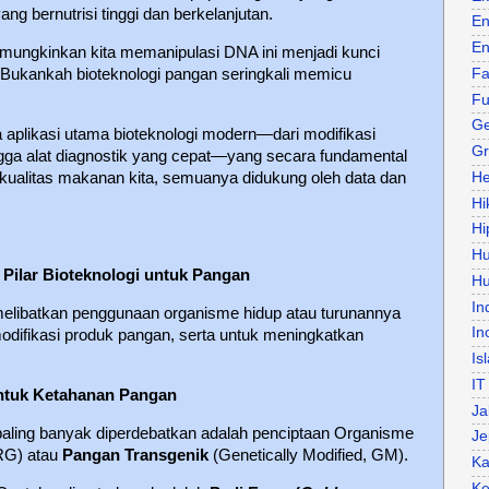
 bernutrisi tinggi dan berkelanjutan.
En
En
ungkinkan kita memanipulasi DNA ini menjadi kunci
 Bukankah bioteknologi pangan seringkali memicu
Fa
Fu
Ge
a aplikasi utama bioteknologi modern—dari modifikasi
Gr
ngga alat diagnostik yang cepat—yang secara fundamental
ualitas makanan kita, semuanya didukung oleh data dan
He
Hi
Hi
H
Pilar Bioteknologi untuk Pangan
Hu
In
elibatkan penggunaan organisme hidup atau turunannya
In
difikasi produk pangan, serta untuk meningkatkan
Is
IT
untuk Ketahanan Pangan
Ja
paling banyak diperdebatkan adalah penciptaan Organisme
Je
RG) atau
Pangan Transgenik
(Genetically Modified, GM).
Ka
Ke