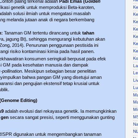
ontoh paling terkenal adalah
Padi Emas (
Golden
Ke
ifikasi genetik untuk memproduksi Beta-karoten,
 adalah solusi ilmiah untuk mengatasi masalah
Ke
ang melanda jutaan anak di negara berkembang
Ke
Ke
n:
Tanaman GM tertentu dirancang untuk
tahan
Ke
a, jagung Bt), sehingga mengurangi kebutuhan akan
Ke
 Zong, 2014). Penurunan penggunaan pestisida ini
Ke
ngi risiko kontaminasi kimia pada hasil panen.
Ko
khawatiran konsumen seringkali berpusat pada efek
si GM pada kesehatan manusia dan dampak
La
-pollination
. Meskipun sebagian besar penelitian
Le
enyimpulkan bahwa pangan GM yang disetujui aman
Li
aransi dan pengujian ekstensif tetap krusial untuk
Lu
blik.
Ma
 (Genome Editing)
Ma
Mi
s9
adalah evolusi dari rekayasa genetik. Ia memungkinkan
M
 gen
secara sangat presisi, seperti menggunakan gunting
Na
N
ISPR digunakan untuk mengembangkan tanaman