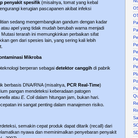
Nu
p penyakit spesifik
(misalnya, tomat yang kebal
O
engurangi kerugian pascapanen akibat infeksi
O
itian sedang mengembangkan gandum dengan kadar
P
i, atau apel yang tidak mudah berubah warna menjadi
Pa
. Mutasi terarah ini memungkinkan perbaikan sifat
Pe
n gen dari spesies lain, yang sering kali lebih
Pe
t.
Pe
Kontaminasi Mikroba
Pe
Pe
ioteknologi berperan sebagai
detektor canggih
di pabrik
Pl
P
tik berbasis DNA/RNA (misalnya,
PCR Real-Time
)
Ps
rium pangan mendeteksi keberadaan patogen
Qu
nella
atau
E. Coli
dalam hitungan jam, bukan hari.
Re
epatan ini sangat penting dalam manajemen risiko.
Ri
Sa
S
eteksi, semakin cepat produk dapat ditarik (recall) dari
elamatkan nyawa dan meminimalkan penyebaran penyakit
S