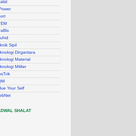
alat
Power
ort
TEM
raBis
uhid
knik Sipil
knologi Dirgantara
knologi Material
knologi Militer
psTrik
QM
lue Your Self
ebNet
ADWAL SHALAT