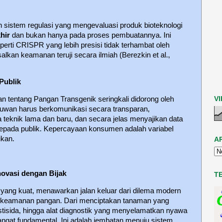
sistem regulasi yang mengevaluasi produk bioteknologi
hir
dan bukan hanya pada proses pembuatannya. Ini
erti CRISPR yang lebih presisi tidak terhambat oleh
salkan keamanan teruji secara ilmiah (Berezkin et al.,
Publik
V
 tentang Pangan Transgenik seringkali didorong oleh
lmuwan harus berkomunikasi secara transparan,
 teknik lama dan baru, dan secara jelas menyajikan data
kepada publik. Kepercayaan konsumen adalah variabel
ikan.
A
ovasi dengan Bijak
T
ah yang kuat, menawarkan jalan keluar dari dilema modern
dan keamanan pangan. Dari menciptakan tanaman yang
stisida, hingga alat diagnostik yang menyelamatkan nyawa
sangat fundamental. Ini adalah jembatan menuju sistem