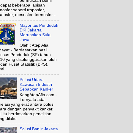
permukaan Bumi
rdapat beberapa lapisan
mosfer seperti troposfer,
ratosfer, mesosfer, termosfer ...
Mayoritas Penduduk
DKI Jakarta
Merupakan Suku
Jawa
Oleh : Atep Afia
dayat - Berdasarkan hasil
nsus Penduduk (SP) tahun
10 yang diselenggarakan oleh
dan Pusat Statistik (BPS),
ml...
Polusi Udara
Kawasan Industri
Sebabkan Kanker
KangAtepAfia.com -
Ternyata ada
relasi yang erat antara polusi
ara dengan penyakit kanker.
l itu berdasarkan penelitian
ng dilaku...
Solusi Banjir Jakarta