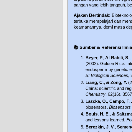
pangan yang lebih tangguh, ber
Ajakan Bertindak:
Bioteknolo
terbuka mempelajari dan mendu
keamanannya, demi masa depa
📚
Sumber & Referensi Ilmi
Beyer, P., Al-Babili, S.
(2002). Golden Rice: Int
endosperm by genetic e
B: Biological Sciences
,
Liang, C., & Zong, Y.
(2
China: scientific and re
Chemistry
, 62(16), 356
Lazcka, O., Campo, F. J
biosensors.
Biosensors 
Bouis, H. E., & Saltzma
and lessons learned.
Foo
Berezkin, J. V., Semeno