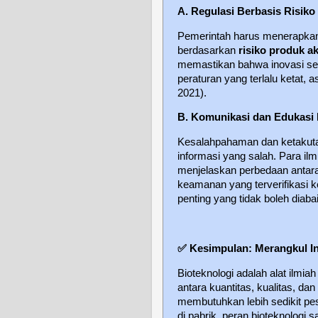
A. Regulasi Berbasis Risiko
Pemerintah harus menerapkan 
berdasarkan
risiko produk ak
memastikan bahwa inovasi sep
peraturan yang terlalu ketat, a
2021).
B. Komunikasi dan Edukasi 
Kesalahpahaman dan ketakutan
informasi yang salah. Para i
menjelaskan perbedaan antara
keamanan yang terverifikasi 
penting yang tidak boleh diaba
✅
Kesimpulan: Merangkul In
Bioteknologi adalah alat ilmi
antara kuantitas, kualitas, 
membutuhkan lebih sedikit pe
di pabrik, peran bioteknologi 