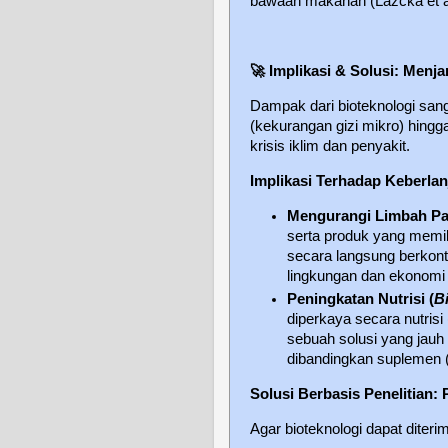
bawaan makanan (Lazcka et al
🚀
Implikasi & Solusi: Menj
Dampak dari bioteknologi san
(kekurangan gizi mikro) hingg
krisis iklim dan penyakit.
Implikasi Terhadap Keberlan
Mengurangi Limbah P
serta produk yang memili
secara langsung berkon
lingkungan dan ekonomi 
Peningkatan Nutrisi (
Bi
diperkaya secara nutris
sebuah solusi yang jauh 
dibandingkan suplemen 
Solusi Berbasis Penelitian: 
Agar bioteknologi dapat diteri