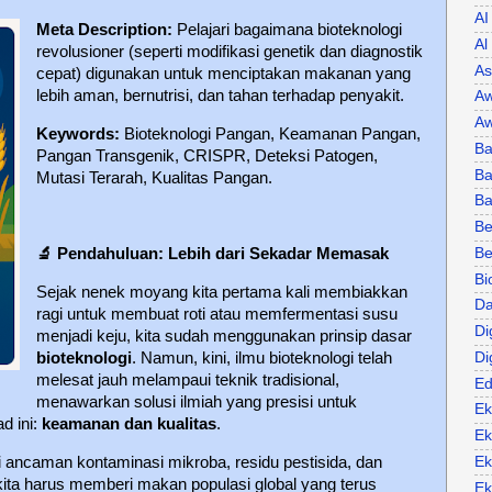
AI
Meta Description:
Pelajari bagaimana bioteknologi
Al
revolusioner (seperti modifikasi genetik dan diagnostik
As
cepat) digunakan untuk menciptakan makanan yang
lebih aman, bernutrisi, dan tahan terhadap penyakit.
Aw
Aw
Keywords:
Bioteknologi Pangan, Keamanan Pangan,
Ba
Pangan Transgenik, CRISPR, Deteksi Patogen,
Ba
Mutasi Terarah, Kualitas Pangan.
B
Be
Be
🔬
Pendahuluan: Lebih dari Sekadar Memasak
Bi
Sejak nenek moyang kita pertama kali membiakkan
Da
ragi untuk membuat roti atau memfermentasi susu
Di
menjadi keju, kita sudah menggunakan prinsip dasar
Di
bioteknologi
. Namun, kini, ilmu bioteknologi telah
melesat jauh melampaui teknik tradisional,
Ed
menawarkan solusi ilmiah yang presisi untuk
Ek
d ini:
keamanan dan kualitas
.
Ek
Ek
i ancaman kontaminasi mikroba, residu pestisida, dan
 kita harus memberi makan populasi global yang terus
Ek