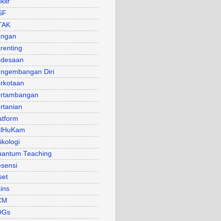
klir
SF
TAK
angan
renting
desaan
ngembangan Diri
rkotaan
rtambangan
rtanian
atform
olHuKam
ikologi
antum Teaching
sensi
set
ins
CM
DGs