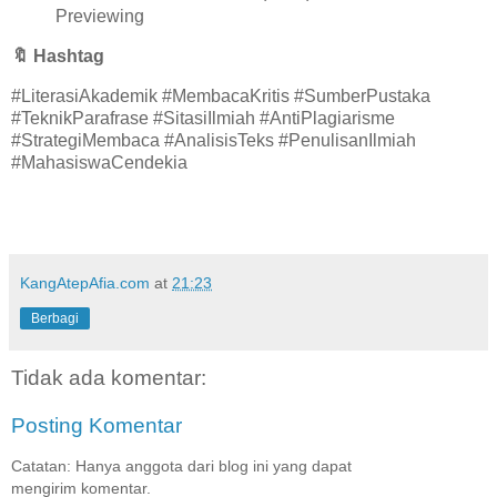
Previewing
🔖
Hashtag
#LiterasiAkademik #MembacaKritis #SumberPustaka
#TeknikParafrase #SitasiIlmiah #AntiPlagiarisme
#StrategiMembaca #AnalisisTeks #PenulisanIlmiah
#MahasiswaCendekia
KangAtepAfia.com
at
21:23
Berbagi
Tidak ada komentar:
Posting Komentar
Catatan: Hanya anggota dari blog ini yang dapat
mengirim komentar.