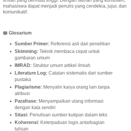
ilmiah yang bermutu tinggi. Dengan latihan yang konsisten,
mahasiswa dapat menjadi penulis yang cendekia, jujur, dan
komunikatif.
📖
Glosarium
Sumber Primer:
Referensi asli dari penelitian
Skimming:
Teknik membaca cepat untuk
gambaran umum
IMRAD:
Struktur umum artikel ilmiah
Literature Log:
Catatan sistematis dari sumber
pustaka
Plagiarisme:
Menyalin karya orang lain tanpa
atribusi
Parafrase:
Menyampaikan ulang informasi
dengan kata sendiri
Sitasi:
Penulisan sumber kutipan dalam teks
Koherensi:
Keterpaduan logis antarbagian
tulisan