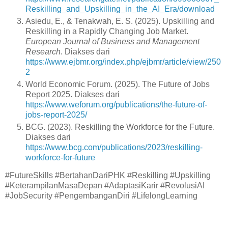
Reskilling_and_Upskilling_in_the_AI_Era/download
Asiedu, E., & Tenakwah, E. S. (2025). Upskilling and
Reskilling in a Rapidly Changing Job Market.
European Journal of Business and Management
Research
. Diakses dari
https://www.ejbmr.org/index.php/ejbmr/article/view/250
2
World Economic Forum. (2025). The Future of Jobs
Report 2025. Diakses dari
https://www.weforum.org/publications/the-future-of-
jobs-report-2025/
BCG. (2023). Reskilling the Workforce for the Future.
Diakses dari
https://www.bcg.com/publications/2023/reskilling-
workforce-for-future
#FutureSkills #BertahanDariPHK #Reskilling #Upskilling
#KeterampilanMasaDepan #AdaptasiKarir #RevolusiAI
#JobSecurity #PengembanganDiri #LifelongLearning