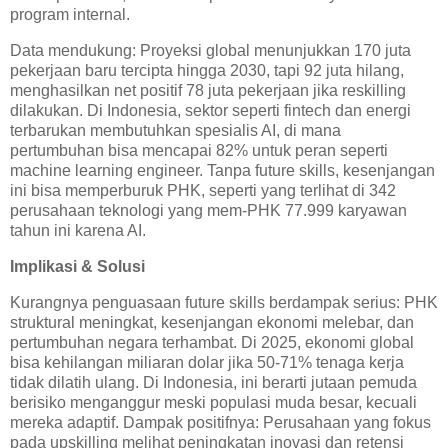
program internal.
Data mendukung: Proyeksi global menunjukkan 170 juta
pekerjaan baru tercipta hingga 2030, tapi 92 juta hilang,
menghasilkan net positif 78 juta pekerjaan jika reskilling
dilakukan. Di Indonesia, sektor seperti fintech dan energi
terbarukan membutuhkan spesialis AI, di mana
pertumbuhan bisa mencapai 82% untuk peran seperti
machine learning engineer. Tanpa future skills, kesenjangan
ini bisa memperburuk PHK, seperti yang terlihat di 342
perusahaan teknologi yang mem-PHK 77.999 karyawan
tahun ini karena AI.
Implikasi & Solusi
Kurangnya penguasaan future skills berdampak serius: PHK
struktural meningkat, kesenjangan ekonomi melebar, dan
pertumbuhan negara terhambat. Di 2025, ekonomi global
bisa kehilangan miliaran dolar jika 50-71% tenaga kerja
tidak dilatih ulang. Di Indonesia, ini berarti jutaan pemuda
berisiko menganggur meski populasi muda besar, kecuali
mereka adaptif. Dampak positifnya: Perusahaan yang fokus
pada upskilling melihat peningkatan inovasi dan retensi