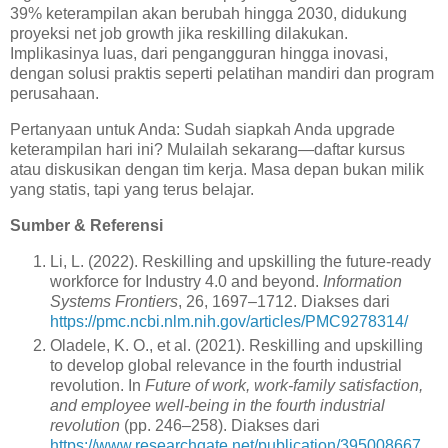
39% keterampilan akan berubah hingga 2030, didukung
proyeksi net job growth jika reskilling dilakukan.
Implikasinya luas, dari pengangguran hingga inovasi,
dengan solusi praktis seperti pelatihan mandiri dan program
perusahaan.
Pertanyaan untuk Anda: Sudah siapkah Anda upgrade
keterampilan hari ini? Mulailah sekarang—daftar kursus
atau diskusikan dengan tim kerja. Masa depan bukan milik
yang statis, tapi yang terus belajar.
Sumber & Referensi
Li, L. (2022). Reskilling and upskilling the future-ready
workforce for Industry 4.0 and beyond.
Information
Systems Frontiers
, 26, 1697–1712. Diakses dari
https://pmc.ncbi.nlm.nih.gov/articles/PMC9278314/
Oladele, K. O., et al. (2021). Reskilling and upskilling
to develop global relevance in the fourth industrial
revolution. In
Future of work, work-family satisfaction,
and employee well-being in the fourth industrial
revolution
(pp. 246–258). Diakses dari
https://www.researchgate.net/publication/395008667_