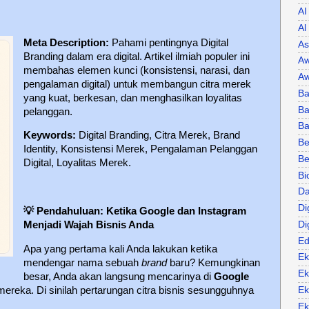
AI
Al
Meta Description:
Pahami pentingnya Digital
As
Branding dalam era digital. Artikel ilmiah populer ini
Aw
membahas elemen kunci (konsistensi, narasi, dan
Aw
pengalaman digital) untuk membangun citra merek
Ba
yang kuat, berkesan, dan menghasilkan loyalitas
Ba
pelanggan.
B
Keywords:
Digital Branding, Citra Merek, Brand
Be
Identity, Konsistensi Merek, Pengalaman Pelanggan
Be
Digital, Loyalitas Merek.
Bi
Da
Di
💡
Pendahuluan: Ketika Google dan Instagram
Di
Menjadi Wajah Bisnis Anda
Ed
Apa yang pertama kali Anda lakukan ketika
Ek
mendengar nama sebuah
brand
baru? Kemungkinan
Ek
besar, Anda akan langsung mencarinya di
Google
Ek
ereka. Di sinilah pertarungan citra bisnis sesungguhnya
Ek