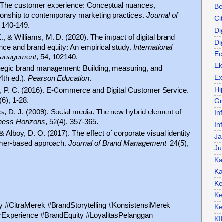
. The customer experience: Conceptual nuances,
Be
onship to contemporary marketing practices.
Journal of
Ci
, 140-149.
Di
., & Williams, M. D. (2020). The impact of digital brand
Di
nce and brand equity: An empirical study.
International
Ec
 Management
, 54, 102140.
Ek
rategic brand management: Building, measuring, and
Ex
4th ed.).
Pearson Education
.
Hi
, P. C. (2016). E-Commerce and Digital Customer Service.
(6), 1-28.
Gr
s, D. J. (2009). Social media: The new hybrid element of
In
ness Horizons
, 52(4), 357-365.
In
& Alboy, D. O. (2017). The effect of corporate visual identity
Ja
omer-based approach.
Journal of Brand Management
, 24(5),
Ju
Ka
Ka
K
Ke
ty #CitraMerek #BrandStorytelling #KonsistensiMerek
Ke
Experience #BrandEquity #LoyalitasPelanggan
KI