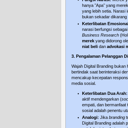
hanya "Apa" yang mereka
yang lebih setia. Narasi 
bukan sekadar dikarang
Keterlibatan Emosional
narasi berfungsi sebaga
Business Research
(Hol
merek
yang didorong ol
niat beli
dan
advokasi 
3. Pengalaman Pelanggan Dig
Wajah Digital Branding bukan
bertindak saat berinteraksi d
mencakup kecepatan respons
media sosial.
Keterlibatan Dua Arah:
aktif mendengarkan (
soc
empati, dan bermanfaat
sosial adalah penentu ut
Analogi:
Jika
branding
t
Digital Branding adalah