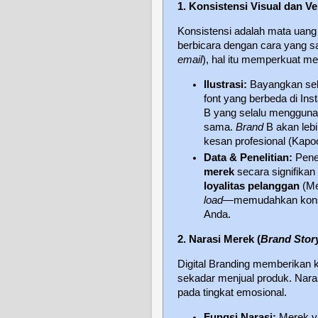
1. Konsistensi Visual dan Ve
Konsistensi adalah mata uang 
berbicara dengan cara yang s
email
), hal itu memperkuat m
Ilustrasi:
Bayangkan s
font yang berbeda di In
B yang selalu menggunak
sama.
Brand
B akan lebi
kesan profesional (Kapoor
Data & Penelitian:
Pene
merek
secara signifikan 
loyalitas pelanggan
(Me
load
—memudahkan kons
Anda.
2. Narasi Merek (
Brand Story
Digital Branding memberikan
sekadar menjual produk. Na
pada tingkat emosional.
Fungsi Narasi:
Merek ya