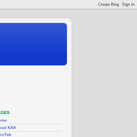
AGES
ome
out KAA
roTek