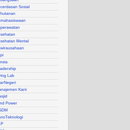
cerdasan Sosial
hutanan
mahasiswaan
perawatan
sehatan
sehatan Mental
wirausahaan
pi
nsia
adership
ving Lab
arNegeri
najemen Karir
sjid
nd Power
SDM
noTeknologi
LP