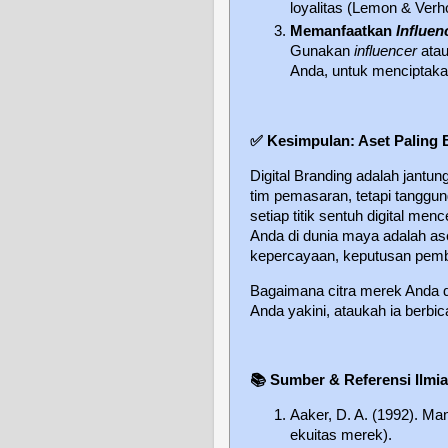
loyalitas (Lemon & Verh
Memanfaatkan
Influen
Gunakan
influencer
ata
Anda, untuk menciptak
✅
Kesimpulan: Aset Paling 
Digital Branding adalah jantung
tim pemasaran, tetapi tanggu
setiap titik sentuh digital m
Anda di dunia maya adalah as
kepercayaan, keputusan pemb
Bagaimana citra merek Anda di
Anda yakini, ataukah ia berb
📚
Sumber & Referensi Ilmi
Aaker, D. A. (1992). Ma
ekuitas merek).