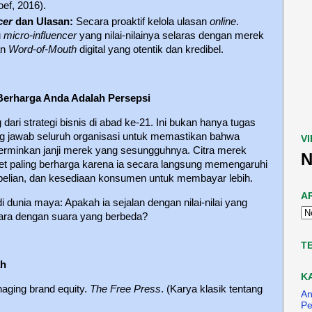
oef, 2016).
cer
dan Ulasan:
Secara proaktif kelola ulasan
online
.
u
micro-influencer
yang nilai-nilainya selaras dengan merek
an
Word-of-Mouth
digital yang otentik dan kredibel.
Berharga Anda Adalah Persepsi
 dari strategi bisnis di abad ke-21. Ini bukan hanya tugas
ng jawab seluruh organisasi untuk memastikan bahwa
V
encerminkan janji merek yang sesungguhnya. Citra merek
N
et paling berharga karena ia secara langsung memengaruhi
elian, dan kesediaan konsumen untuk membayar lebih.
A
 dunia maya: Apakah ia sejalan dengan nilai-nilai yang
icara dengan suara yang berbeda?
T
ah
K
naging brand equity.
The Free Press
. (Karya klasik tentang
An
Pe