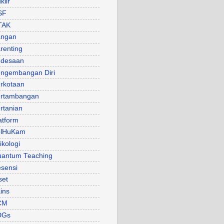
klir
SF
TAK
angan
renting
desaan
ngembangan Diri
rkotaan
rtambangan
rtanian
atform
olHuKam
ikologi
antum Teaching
sensi
set
ins
CM
DGs