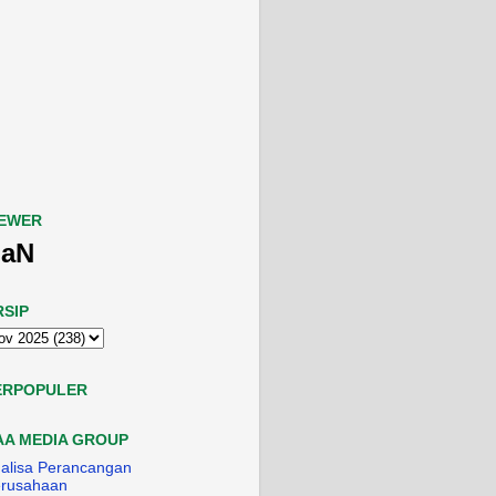
IEWER
aN
RSIP
ERPOPULER
AA MEDIA GROUP
alisa Perancangan
rusahaan