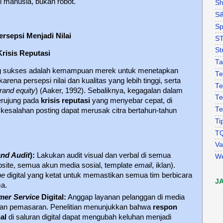
ti manusia, bukan robot.
Sh
Si
Sp
ersepsi Menjadi Nilai
S
St
Krisis Reputasi
Ta
yang sukses adalah kemampuan merek untuk menetapkan
Te
 karena persepsi nilai dan kualitas yang lebih tinggi, serta
Te
rand equity
) (Aaker, 1992). Sebaliknya, kegagalan dalam
Te
berujung pada
krisis reputasi
yang menyebar cepat, di
Te
 kesalahan posting dapat merusak citra bertahun-tahun
Ti
T
Va
nd Audit
):
Lakukan audit visual dan verbal di semua
W
ebsite, semua akun media sosial, template
email
, iklan).
ne
digital yang ketat untuk memastikan semua tim berbicara
J
a.
mer Service
Digital:
Anggap layanan pelanggan di media
epan pemasaran. Penelitian menunjukkan bahwa
respon
al
di saluran digital dapat mengubah keluhan menjadi