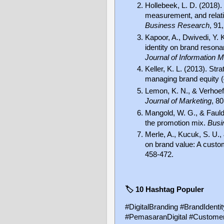
Hollebeek, L. D. (2018)
measurement, and relati
Business Research
, 91
Kapoor, A., Dwivedi, Y. K
identity on brand resona
Journal of Information
Keller, K. L. (2013). St
managing brand equity (
Lemon, K. N., & Verhoef
Journal of Marketing
, 80
Mangold, W. G., & Fauld
the promotion mix.
Busi
Merle, A., Kucuk, S. U., 
on brand value: A cust
458-472.
🏷️
10 Hashtag Populer
#DigitalBranding #BrandIdenti
#PemasaranDigital #Customer