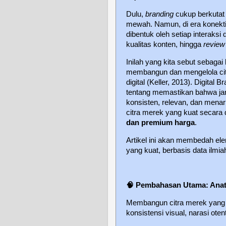
Dulu,
branding
cukup berkutat 
mewah. Namun, di era konekti
dibentuk oleh setiap interaksi d
kualitas konten, hingga
review
Inilah yang kita sebut sebagai
membangun dan mengelola citra
digital (Keller, 2013). Digital
tentang memastikan bahwa jan
konsisten, relevan, dan menarik
citra merek yang kuat secara 
dan premium harga
.
Artikel ini akan membedah e
yang kuat, berbasis data ilmia
🧠
Pembahasan Utama: Anato
Membangun citra merek yang k
konsistensi visual, narasi oten