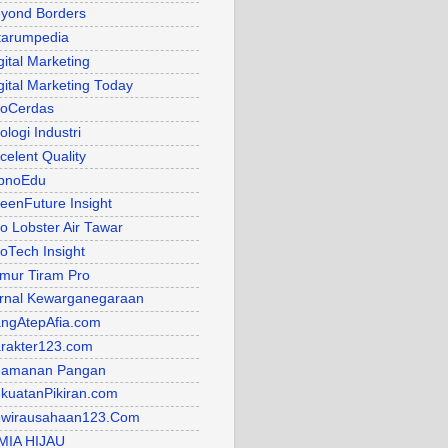
yond Borders
tarumpedia
gital Marketing
gital Marketing Today
oCerdas
ologi Industri
celent Quality
pnoEdu
eenFuture Insight
fo Lobster Air Tawar
foTech Insight
mur Tiram Pro
rnal Kewarganegaraan
ngAtepAfia.com
rakter123.com
eamanan Pangan
kuatanPikiran.com
wirausahaan123.Com
MIA HIJAU