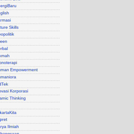
ergiBaru
glish
rmasi
ture Skills
opolitik
een
rbal
kmah
pnoterapi
uman Empowerment
maniora
dTek
ovasi Korporasi
lamic Thinking
kartaKita
pret
rya Ilmiah
bangsaan