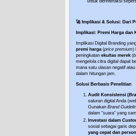
untuk berinteraksi seper
🚀
Implikasi & Solusi: Dari P
Implikasi: Premi Harga dan 
Implikasi Digital Branding 
premi harga
(
price premium
)
peningkatan
ekuitas merek
(
b
mengelola citra digital dapat 
mana satu ulasan negatif atau
dalam hitungan jam.
Solusi Berbasis Penelitian
Audit Konsistensi (
Bra
saluran digital Anda (w
Gunakan
Brand Guideli
dalam "suara" yang sam
Investasi dalam
Custo
sosial sebagai garis d
yang cepat dan person