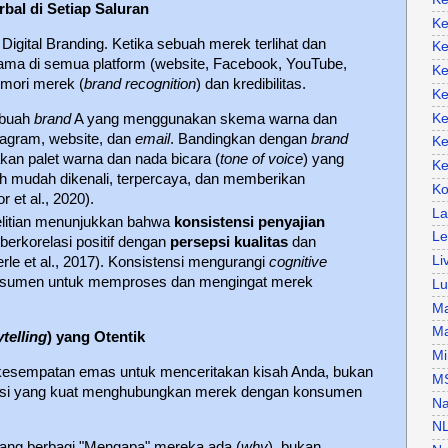
rbal di Setiap Saluran
Ke
Digital Branding. Ketika sebuah merek terlihat dan
Ke
ama di semua platform (website, Facebook, YouTube,
Ke
emori merek (
brand recognition
) dan kredibilitas.
Ke
ebuah
brand
A yang menggunakan skema warna dan
Ke
stagram, website, dan
email
. Bandingkan dengan
brand
Ke
an palet warna dan nada bicara (
tone of voice
) yang
Ke
h mudah dikenali, terpercaya, dan memberikan
Ko
 et al., 2020).
La
litian menunjukkan bahwa
konsistensi penyajian
Le
berkorelasi positif dengan
persepsi kualitas
dan
Li
rle et al., 2017). Konsistensi mengurangi
cognitive
umen untuk memproses dan mengingat merek
Lu
Ma
Ma
telling
) yang Otentik
Mi
 kesempatan emas untuk menceritakan kisah Anda, bukan
M
rasi yang kuat menghubungkan merek dengan konsumen
Na
N
ng berbagi "Mengapa" mereka ada (
why
), bukan