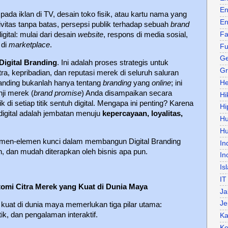
En
pada iklan di TV, desain toko fisik, atau kartu nama yang
En
vitas tanpa batas, persepsi publik terhadap sebuah
brand
igital: mulai dari desain
website
, respons di media sosial,
Fa
di
marketplace
.
Fu
Ge
Digital Branding
. Ini adalah proses strategis untuk
Gr
, kepribadian, dan reputasi merek di seluruh saluran
 Branding bukanlah hanya tentang
branding
yang
online
; ini
He
ji merek (
brand promise
) Anda disampaikan secara
Hi
 di setiap titik sentuh digital. Mengapa ini penting? Karena
Hi
digital adalah jembatan menuju
kepercayaan, loyalitas,
H
Hu
lemen-elemen kunci dalam membangun Digital Branding
In
h, dan mudah diterapkan oleh bisnis apa pun.
In
Is
IT
mi Citra Merek yang Kuat di Dunia Maya
Ja
Je
uat di dunia maya memerlukan tiga pilar utama:
tik, dan pengalaman interaktif.
Ka
Ke