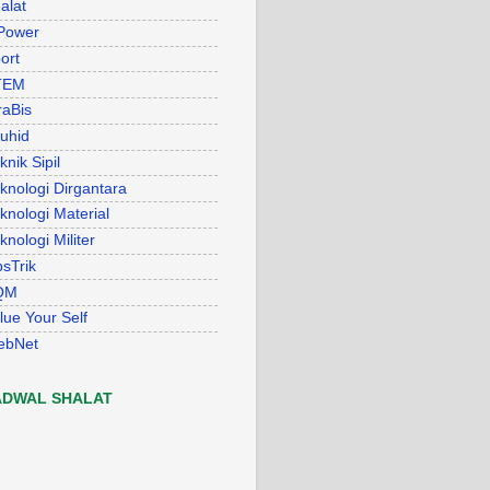
alat
Power
ort
TEM
raBis
uhid
knik Sipil
knologi Dirgantara
knologi Material
knologi Militer
psTrik
QM
lue Your Self
ebNet
ADWAL SHALAT