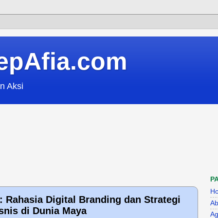
epAfia.com
n Aksi
P
H
 Rahasia Digital Branding dan Strategi
Ab
snis di Dunia Maya
Ag