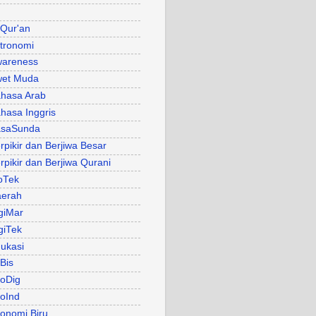
 Qur'an
tronomi
areness
et Muda
hasa Arab
hasa Inggris
asaSunda
rpikir dan Berjiwa Besar
rpikir dan Berjiwa Qurani
oTek
erah
giMar
giTek
ukasi
Bis
oDig
oInd
onomi Biru