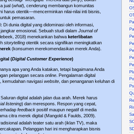
Nu
 jual (
what
), cenderung membangun komunitas
O
ini harus otentik—mencerminkan nilai-nilai inti bisnis,
O
 untuk pemasaran.
P
:
Di dunia digital yang didominasi oleh informasi,
Pa
i jangkar emosional. Sebuah studi dalam
Journal of
Pe
lebeek, 2018) menekankan bahwa
keterlibatan
eh
storytelling
otentik secara signifikan meningkatkan
Pe
merek
(konsumen merekomendasikan merek Anda).
Pe
Pe
ital (
Digital Customer Experience
)
Pe
 hanya apa yang Anda katakan, tetapi bagaimana Anda
Pl
engan pelanggan secara
online
. Pengalaman digital
P
, kemudahan navigasi
website
, dan penanganan keluhan di
Ps
Qu
Saluran digital adalah jalan dua arah. Merek harus
Re
ial listening
) dan merespons. Respon yang cepat,
Ri
 terhadap
feedback
positif maupun negatif di media
Sa
ama citra merek digital (Mangold & Faulds, 2009).
S
radisional adalah teater satu arah (iklan TV), maka
S
 percakapan. Pelanggan hari ini mengharapkan bisnis