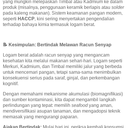
yang mungkin melepaskan Timbal atau Kadmium ke dalam
produk (misalnya, penggunaan keramik berlapis atau
solder
pada kaleng makanan). Sistem keamanan pangan modern,
seperti
HACCP
, kini sering menyertakan pengendalian
terhadap bahaya kimia termasuk logam berat.
📝
Kesimpulan: Bertindak Melawan Racun Senyap
Logam berat adalah racun senyap yang mengancam
kesehatan kita melalui makanan sehari-hari. Logam seperti
Merkuri, Kadmium, dan Timbal memiliki jalur yang berbeda
untuk mencemari pangan, tetapi sama-sama menimbulkan
konsekuensi serius pada saraf, ginjal, dan perkembangan
kognitif.
Dengan memahami mekanisme akumulasi (biomagnifikasi)
dan sumber kontaminasi, kita dapat mengambil langkah
perlindungan yang tepat: memilih
seafood
yang aman,
mendiversifikasi asupan tanaman, dan mengadopsi teknik
memasak yang mengurangi paparan.
Ajakan Bertindak:
Mulai hari ini, periksa kembali konsumsi