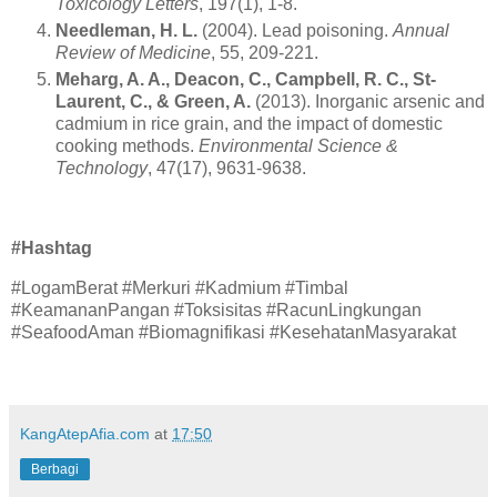
Toxicology Letters
, 197(1), 1-8.
Needleman, H. L.
(2004). Lead poisoning.
Annual
Review of Medicine
, 55, 209-221.
Meharg, A. A., Deacon, C., Campbell, R. C., St-
Laurent, C., & Green, A.
(2013). Inorganic arsenic and
cadmium in rice grain, and the impact of domestic
cooking methods.
Environmental Science &
Technology
, 47(17), 9631-9638.
#Hashtag
#LogamBerat #Merkuri #Kadmium #Timbal
#KeamananPangan #Toksisitas #RacunLingkungan
#SeafoodAman #Biomagnifikasi #KesehatanMasyarakat
KangAtepAfia.com
at
17:50
Berbagi