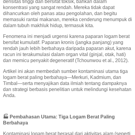
densitas tinggi dan bersifat toksik, bahkan dalam
konsentrasi yang sangat rendah. Mereka tidak dapat
dihancurkan oleh panas atau pengolahan, dan begitu
memasuki rantai makanan, mereka cenderung menumpuk di
dalam tubuh makhluk hidup, termasuk kita.
Fenomena ini menjadi urgensi karena paparan logam berat
bersifat kumulatif. Paparan kronis (jangka panjang) yang
rendah jauh lebih berbahaya daripada paparan akut, karena
racun ini terakumulasi dalam organ vital (ginjal, otak, hati)
dan memicu penyakit degeneratif (Tchounwou et al., 2012).
Artikel ini akan membedah sumber kontaminasi utama tiga
logam berat paling berbahaya—Merkuri, Kadmium, dan
Timbal—serta menyajikan data ilmiah tentang dampaknya
dan strategi berbasis penelitian untuk melindungi kesehatan
Anda.
🏭
Pembahasan Utama: Tiga Logam Berat Paling
Berbahaya
Kontaminasi logam berat berasal dari aktivitas alam (seperti