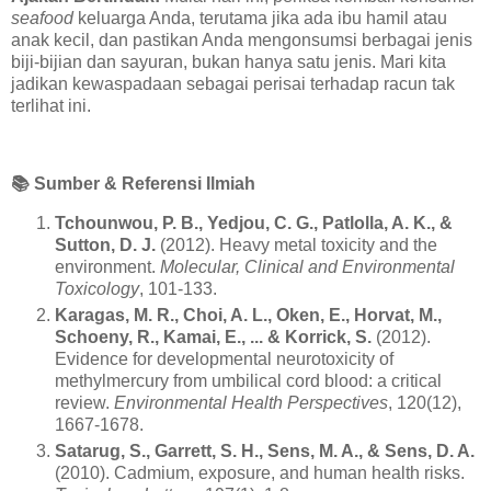
seafood
keluarga Anda, terutama jika ada ibu hamil atau
anak kecil, dan pastikan Anda mengonsumsi berbagai jenis
biji-bijian dan sayuran, bukan hanya satu jenis. Mari kita
jadikan kewaspadaan sebagai perisai terhadap racun tak
terlihat ini.
📚
Sumber & Referensi Ilmiah
Tchounwou, P. B., Yedjou, C. G., Patlolla, A. K., &
Sutton, D. J.
(2012). Heavy metal toxicity and the
environment.
Molecular, Clinical and Environmental
Toxicology
, 101-133.
Karagas, M. R., Choi, A. L., Oken, E., Horvat, M.,
Schoeny, R., Kamai, E., ... & Korrick, S.
(2012).
Evidence for developmental neurotoxicity of
methylmercury from umbilical cord blood: a critical
review.
Environmental Health Perspectives
, 120(12),
1667-1678.
Satarug, S., Garrett, S. H., Sens, M. A., & Sens, D. A.
(2010). Cadmium, exposure, and human health risks.