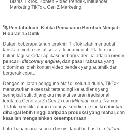
Bisnis TikTok, Konten Video Pendek, Influencer
Marketing TikTok, Gen Z Marketing.
🚀
Pendahuluan: Ketika Pemasaran Berubah Menjadi
Hiburan 15 Detik
Dalam beberapa tahun terakhir, TikTok telah mengubah
lanskap media sosial secara fundamental. Platform ini
bukan lagi sekadar aplikasi berbagi video; ia adalah
mesin
pencari,
discovery engine
, dan pasar raksasa
yang
didominasi oleh konten video pendek yang autentik dan
bergerak cepat.
Dengan miliaran pengguna aktif di seluruh dunia, TikTok
menawarkan akses tak tertandingi ke audiens yang
seringkali sulit dijangkau melalui saluran tradisional,
terutama Generasi Z (
Gen Z
) dan
Milenial
muda. Namun,
TikTok memiliki aturan mainnya sendiri: di sini,
kreativitas
dihargai lebih tinggi daripada produksi yang mahal
, dan
keaslian mengalahkan kesempurnaan
.
Lalu, bagaimana sebuah bisnis dapat berhasil di
platform