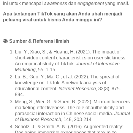
ini untuk mencapai
awareness
dan
engagement
yang masif.
Apa tantangan TikTok yang akan Anda ubah menjadi
peluang viral untuk bisnis Anda minggu ini?
📚
Sumber & Referensi Ilmiah
Liu, Y., Xiao, S., & Huang, H. (2021). The impact of
short-video content characteristics on user stickiness:
An empirical study of TikTok.
Journal of Interactive
Marketing
, 55, 1-15.
Lu, B., Guo, Y., Ma, C., et al. (2022). The spread of
knowledge on TikTok: A network analysis of
educational content.
Internet Research
, 32(3), 875-
894.
Meng, S., Wei, G., & Shen, B. (2022). Micro-influencers
marketing effectiveness: The role of authenticity and
parasocial interaction in Chinese social media.
Journal
of Business Research
, 148, 203-214.
Scholz, J., & Smith, A. N. (2016). Augmented reality:
Designing immersive experiences that maximize