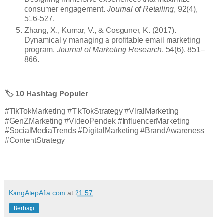
consumer engagement.
Journal of Retailing
, 92(4),
516-527.
Zhang, X., Kumar, V., & Cosguner, K. (2017).
Dynamically managing a profitable email marketing
program.
Journal of Marketing Research
, 54(6), 851–
866.
🏷️
10 Hashtag Populer
#TikTokMarketing #TikTokStrategy #ViralMarketing
#GenZMarketing #VideoPendek #InfluencerMarketing
#SocialMediaTrends #DigitalMarketing #BrandAwareness
#ContentStrategy
KangAtepAfia.com
at
21:57
Berbagi