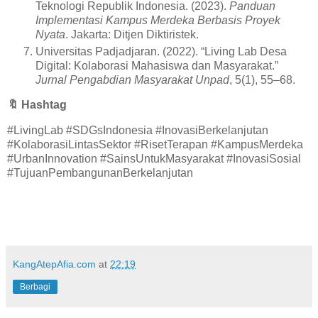
Teknologi Republik Indonesia. (2023).
Panduan
Implementasi Kampus Merdeka Berbasis Proyek
Nyata
. Jakarta: Ditjen Diktiristek.
Universitas Padjadjaran. (2022). “Living Lab Desa
Digital: Kolaborasi Mahasiswa dan Masyarakat.”
Jurnal Pengabdian Masyarakat Unpad
, 5(1), 55–68.
🔖
Hashtag
#LivingLab #SDGsIndonesia #InovasiBerkelanjutan
#KolaborasiLintasSektor #RisetTerapan #KampusMerdeka
#UrbanInnovation #SainsUntukMasyarakat #InovasiSosial
#TujuanPembangunanBerkelanjutan
KangAtepAfia.com
at
22:19
Berbagi