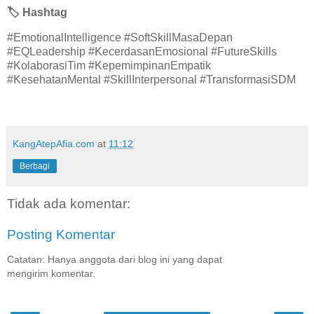
🏷️
Hashtag
#EmotionalIntelligence #SoftSkillMasaDepan
#EQLeadership #KecerdasanEmosional #FutureSkills
#KolaborasiTim #KepemimpinanEmpatik
#KesehatanMental #SkillInterpersonal #TransformasiSDM
KangAtepAfia.com
at
11:12
Berbagi
Tidak ada komentar:
Posting Komentar
Catatan: Hanya anggota dari blog ini yang dapat
mengirim komentar.