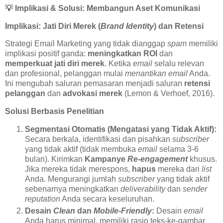
💡
Implikasi & Solusi: Membangun Aset Komunikasi
Implikasi: Jati Diri Merek (
Brand Identity
) dan Retensi
Strategi Email Marketing yang tidak dianggap
spam
memiliki
implikasi positif ganda:
meningkatkan ROI
dan
memperkuat jati diri merek
. Ketika
email
selalu relevan
dan profesional, pelanggan mulai
menantikan
email
Anda.
Ini mengubah saluran pemasaran menjadi saluran
retensi
pelanggan
dan
advokasi merek
(Lemon & Verhoef, 2016).
Solusi Berbasis Penelitian
Segmentasi Otomatis (Mengatasi yang Tidak Aktif):
Secara berkala, identifikasi dan pisahkan
subscriber
yang tidak aktif (tidak membuka
email
selama 3-6
bulan). Kirimkan
Kampanye
Re-engagement
khusus.
Jika mereka tidak merespons,
hapus
mereka dari
list
Anda. Mengurangi jumlah
subscriber
yang tidak aktif
sebenarnya meningkatkan
deliverability
dan
sender
reputation
Anda secara keseluruhan.
Desain
Clean
dan
Mobile-Friendly
:
Desain
email
Anda harus minimal, memiliki rasio teks-ke-gambar