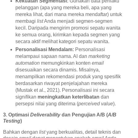
Kekuatan Segmentasi:
Gunakan data perilaku
pelanggan (apa yang mereka beli, apa yang
mereka lihat, dari mana mereka mendaftar) untuk
membagi
list
Anda menjadi segmen-segmen
kecil. Daripada mengirim promosi sepatu wanita
ke semua orang, kirimkan kepada segmen yang
secara aktif melihat kategori sepatu wanita.
Personalisasi Mendalam:
Personalisasi
melampaui sapaan nama. AI dan
marketing
automation
memungkinkan konten
email
disesuaikan secara dinamis. Misalnya,
menampilkan rekomendasi produk yang spesifik
berdasarkan riwayat penjelajahan mereka
(Mustak et al., 2021). Personalisasi ini secara
signifikan
meningkatkan keterlibatan
dan
persepsi nilai yang diterima (
perceived value
).
3. Optimasi
Deliverability
dan Pengujian A/B (
A/B
Testing
)
Bahkan dengan
list
yang berkualitas, detail teknis dan