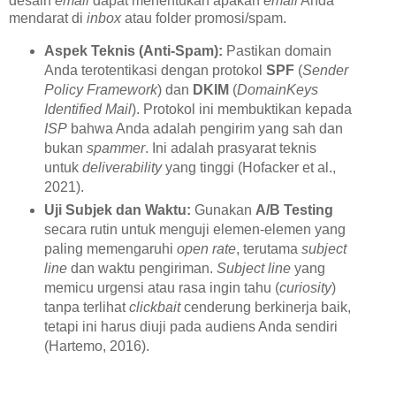
desain
email
dapat menentukan apakah
email
Anda
mendarat di
inbox
atau folder promosi/spam.
Aspek Teknis (Anti-Spam):
Pastikan domain
Anda terotentikasi dengan protokol
SPF
(
Sender
Policy Framework
) dan
DKIM
(
DomainKeys
Identified Mail
). Protokol ini membuktikan kepada
ISP
bahwa Anda adalah pengirim yang sah dan
bukan
spammer
. Ini adalah prasyarat teknis
untuk
deliverability
yang tinggi (Hofacker et al.,
2021).
Uji Subjek dan Waktu:
Gunakan
A/B Testing
secara rutin untuk menguji elemen-elemen yang
paling memengaruhi
open rate
, terutama
subject
line
dan waktu pengiriman.
Subject line
yang
memicu urgensi atau rasa ingin tahu (
curiosity
)
tanpa terlihat
clickbait
cenderung berkinerja baik,
tetapi ini harus diuji pada audiens Anda sendiri
(Hartemo, 2016).