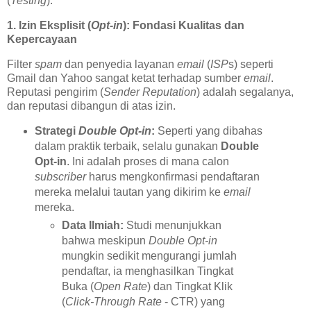
(
Testing
).
1. Izin Eksplisit (
Opt-in
): Fondasi Kualitas dan
Kepercayaan
Filter
spam
dan penyedia layanan
email
(
ISP
s) seperti
Gmail dan Yahoo sangat ketat terhadap sumber
email
.
Reputasi pengirim (
Sender Reputation
) adalah segalanya,
dan reputasi dibangun di atas izin.
Strategi
Double Opt-in
:
Seperti yang dibahas
dalam praktik terbaik, selalu gunakan
Double
Opt-in
. Ini adalah proses di mana calon
subscriber
harus mengkonfirmasi pendaftaran
mereka melalui tautan yang dikirim ke
email
mereka.
Data Ilmiah:
Studi menunjukkan
bahwa meskipun
Double Opt-in
mungkin sedikit mengurangi jumlah
pendaftar, ia menghasilkan Tingkat
Buka (
Open Rate
) dan Tingkat Klik
(
Click-Through Rate
- CTR) yang