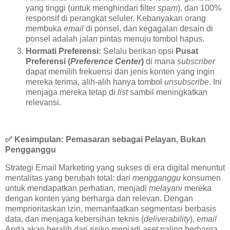
yang tinggi (untuk menghindari filter
spam
), dan 100%
responsif di perangkat seluler. Kebanyakan orang
membuka
email
di ponsel, dan kegagalan desain di
ponsel adalah jalan pintas menuju tombol hapus.
Hormati Preferensi:
Selalu berikan opsi
Pusat
Preferensi (
Preference Center
)
di mana
subscriber
dapat memilih frekuensi dan jenis konten yang ingin
mereka terima, alih-alih hanya tombol
unsubscribe
. Ini
menjaga mereka tetap di
list
sambil meningkatkan
relevansi.
✅
Kesimpulan: Pemasaran sebagai Pelayan, Bukan
Pengganggu
Strategi Email Marketing yang sukses di era digital menuntut
mentalitas yang berubah total: dari
mengganggu
konsumen
untuk mendapatkan perhatian, menjadi
melayani
mereka
dengan konten yang berharga dan relevan. Dengan
memprioritaskan izin, memanfaatkan segmentasi berbasis
data, dan menjaga kebersihan teknis (
deliverability
),
email
Anda akan beralih dari risiko menjadi aset paling berharga