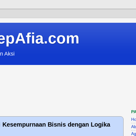
epAfia.com
n Aksi
P
H
i Kesempurnaan Bisnis dengan Logika
Ab
Ag