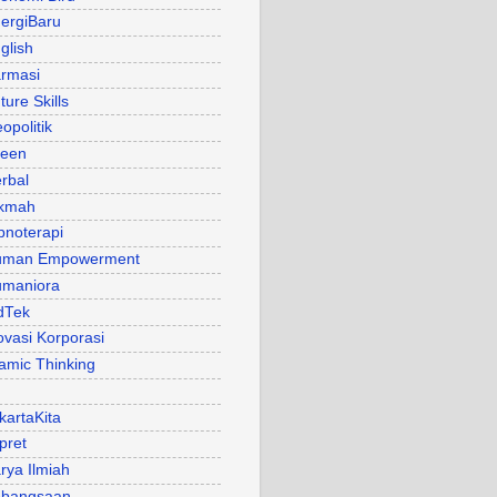
ergiBaru
glish
rmasi
ture Skills
opolitik
een
rbal
kmah
pnoterapi
uman Empowerment
maniora
dTek
ovasi Korporasi
lamic Thinking
kartaKita
pret
rya Ilmiah
bangsaan