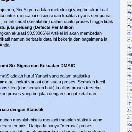
En
najemen, Six Sigma adalah metodologi yang berakar kuat
En
ata
untuk mencapai efisiensi dan kualitas nyaris sempurna.
Fa
jumlah cacat (kesalahan) dalam suatu proses hingga tidak
Fu
atu juta peluang (Defects Per Million
ngkan akurasi 99,99966%! Artikel ini akan membedah
Ge
ikatif namun berbasis data ini bekerja dan bagaimana ia
Gr
 Anda.
He
Hi
Hi
omi Six Sigma dan Kekuatan DMAIC
H
gma)$ adalah huruf Yunani yang dalam statistika
Hu
ar
atau tingkat variasi dari suatu proses. Semakin kecil
In
onsisten (dan semakin baik) kualitas proses tersebut.
In
kan proses yang berjalan dengan sangat ketat dan
Is
IT
iasi dengan Statistik
Ja
Je
ngubah masalah bisnis menjadi masalah statistik yang
Ka
secara empiris. Daripada hanya "merasa" proses
aruskan kita untuk
mengukur
seberapa jauh performa
Ke