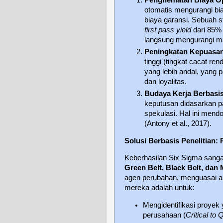
Penghematan Biaya Op
otomatis mengurangi bia
biaya garansi. Sebuah 
first pass yield
dari 85%
langsung mengurangi mas
Peningkatan Kepuasan
tinggi (tingkat cacat r
yang lebih andal, yang
dan loyalitas.
Budaya Kerja Berbasis
keputusan didasarkan pa
spekulasi. Hal ini mendo
(Antony et al., 2017).
Solusi Berbasis Penelitian:
Keberhasilan Six Sigma sanga
Green Belt, Black Belt, dan 
agen perubahan, menguasai al
mereka adalah untuk:
Mengidentifikasi proyek
perusahaan (
Critical to 