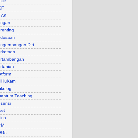
klir
SF
TAK
angan
renting
desaan
ngembangan Diri
rkotaan
rtambangan
rtanian
atform
olHuKam
ikologi
antum Teaching
sensi
set
ins
CM
DGs