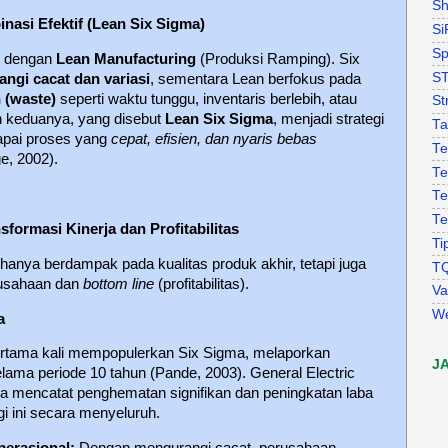
Sh
nasi Efektif (Lean Six Sigma)
Si
Sp
n dengan
Lean Manufacturing
(Produksi Ramping). Six
S
ngi cacat dan variasi
, sementara Lean berfokus pada
 (waste)
seperti waktu tunggu, inventaris berlebih, atau
St
n keduanya, yang disebut
Lean Six Sigma
, menjadi strategi
Ta
apai proses yang
cepat, efisien, dan nyaris bebas
Te
e, 2002).
Te
Te
Te
sformasi Kinerja dan Profitabilitas
Ti
hanya berdampak pada kualitas produk akhir, tetapi juga
T
rusahaan dan
bottom line
(profitabilitas).
Va
W
a
ertama kali mempopulerkan Six Sigma, melaporkan
J
lama periode 10 tahun (Pande, 2003). General Electric
a mencatat penghematan signifikan dan peningkatan laba
i ini secara menyeluruh.