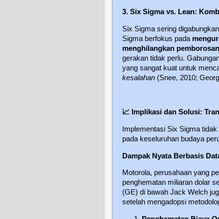
3. Six Sigma vs. Lean: Kombi
Six Sigma sering digabungka
Sigma berfokus pada
mengura
menghilangkan pemborosan
gerakan tidak perlu. Gabunga
yang sangat kuat untuk menc
kesalahan
(Snee, 2010; Georg
📈
Implikasi dan Solusi: Tran
Implementasi Six Sigma tidak 
pada keseluruhan budaya pe
Dampak Nyata Berbasis Dat
Motorola, perusahaan yang p
penghematan miliaran dolar se
(GE) di bawah Jack Welch jug
setelah mengadopsi metodolog