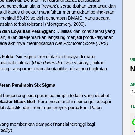
erasional:
Dengan mengurangi cacat, perusahaan
ya pengerjaan ulang (
rework
),
scrap
(bahan terbuang), dan
studi kasus di sektor manufaktur menunjukkan peningkatan
 menjadi 99,4% setelah penerapan DMAIC, yang secara
alah terkait toleransi (Montgomery, 2009).
 dan Loyalitas Pelanggan:
Kualitas dan konsistensi yang
endah) akan diterjemahkan langsung menjadi produk/layanan
 pada akhirnya meningkatkan
Net Promoter Score (NPS)
 Fakta:
Six Sigma menciptakan budaya di mana
V
da data faktual (
data-driven decision making
), bukan
N
rong transparansi dan akuntabilitas di semua tingkatan
A
 Peran Pemimpin Six Sigma
t bergantung pada peran pemimpin terlatih yang disebut
Master Black Belt
. Para profesional ini berfungsi sebagai
T
at statistik, dan memimpin proyek perbaikan. Peran
 yang memberikan dampak finansial tertinggi bagi
Quality
).