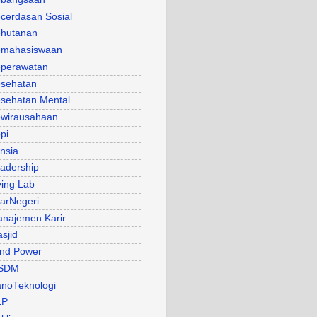
cerdasan Sosial
hutanan
mahasiswaan
perawatan
sehatan
sehatan Mental
wirausahaan
pi
nsia
adership
ving Lab
arNegeri
najemen Karir
sjid
nd Power
SDM
noTeknologi
LP