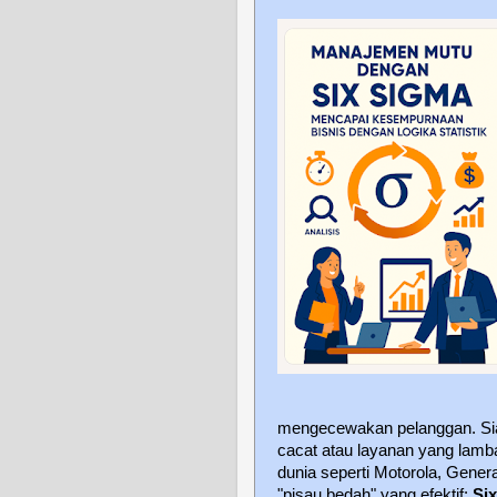
mengecewakan pelanggan. Siap
cacat atau layanan yang lamb
dunia seperti Motorola, Gene
"pisau bedah" yang efektif:
Si