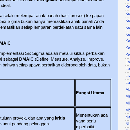
ideal.
Ke
Ke
a selalu melempar anak panah (hasil proses) ke papan
Ke
n), Six Sigma bukan hanya memastikan anak panah Anda
memastikan setiap lemparan berdekatan satu sama lain
Ke
Ke
Ke
 DMAIC
Ke
implementasi Six Sigma adalah melalui siklus perbaikan
Ko
al sebagai
DMAIC
(Define, Measure, Analyze, Improve,
La
an bahwa setiap upaya perbaikan didorong oleh data, bukan
Le
Li
Lu
Ma
Fungsi Utama
Ma
Mi
M
Menentukan
apa
Na
 tujuan proyek, dan apa yang
kritis
yang perlu
 sudut pandang pelanggan.
N
diperbaiki.