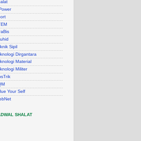
alat
Power
ort
TEM
raBis
uhid
knik Sipil
knologi Dirgantara
knologi Material
knologi Militer
psTrik
QM
lue Your Self
ebNet
ADWAL SHALAT