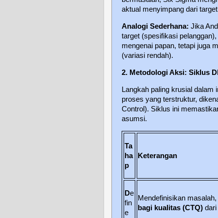
aktual menyimpang dari target 
Analogi Sederhana:
Jika And
target (spesifikasi pelangga
mengenai papan, tetapi juga 
(variasi rendah).
2. Metodologi Aksi: Siklus
Langkah paling krusial dalam 
proses yang terstruktur, diken
Control). Siklus ini memastik
asumsi.
Ta
ha
Keterangan
p
D
e
Mendefinisikan masalah,
fin
bagi kualitas (CTQ)
dari
e