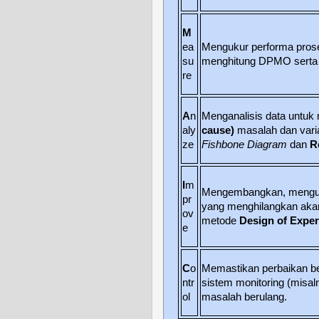
M
ea
Mengukur performa prose
su
menghitung DPMO serta l
re
A
n
Menganalisis data untuk 
aly
cause)
masalah dan varia
ze
Fishbone Diagram
dan
R
I
m
Mengembangkan, menguji
pr
yang menghilangkan aka
ov
metode
Design of Expe
e
C
o
Memastikan perbaikan b
ntr
sistem monitoring (misa
ol
masalah berulang.