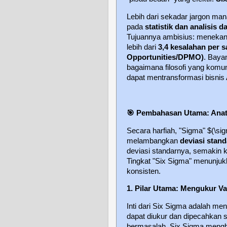
Lebih dari sekadar jargon ma
pada
statistik dan analisis d
Tujuannya ambisius: menekan 
lebih dari
3,4 kesalahan per s
Opportunities/DPMO)
. Baya
bagaimana filosofi yang komun
dapat mentransformasi bisnis
🎯
Pembahasan Utama: Anat
Secara harfiah, "Sigma" $(\si
melambangkan
deviasi stand
deviasi standarnya, semakin k
Tingkat "Six Sigma" menunjuk
konsisten.
1. Pilar Utama: Mengukur Var
Inti dari Six Sigma adalah me
dapat diukur dan dipecahkan 
bermasalah, Six Sigma mengh