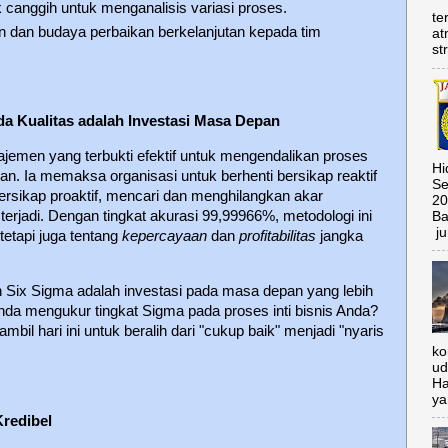
k canggih untuk menganalisis variasi proses.
te
 dan budaya perbaikan berkelanjutan kepada tim
at
st
da Kualitas adalah Investasi Masa Depan
ajemen yang terbukti efektif untuk mengendalikan proses
Hi
nan. Ia memaksa organisasi untuk berhenti bersikap reaktif
Se
ersikap proaktif, mencari dan menghilangkan akar
20
rjadi. Dengan tingkat akurasi 99,99966%, metodologi ini
Ba
ju
tetapi juga tentang
kepercayaan
dan
profitabilitas
jangka
Six Sigma adalah investasi pada masa depan yang lebih
Anda mengukur tingkat Sigma pada proses inti bisnis Anda?
il hari ini untuk beralih dari "cukup baik" menjadi "nyaris
ko
ud
Ha
ya
Kredibel