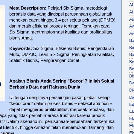
AI
Meta Description:
Pelajari Six Sigma, metodologi
Al
berbasis data yang diadopsi perusahaan global untuk
As
menekan cacat hingga 3,4 per sejuta peluang (DPMO)
dan meraih efisiensi proses tertinggi. Temukan cara
Aw
Six Sigma mentransformasi kualitas dan profitabilitas
Aw
bisnis Anda.
Ba
Ba
Keywords:
Six Sigma, Efisiensi Bisnis, Pengendalian
Mutu, DMAIC, Lean Six Sigma, Peningkatan Kualitas,
B
Statistik Bisnis, Pengurangan Cacat
Be
Be
Bi
Apakah Bisnis Anda Sering "Bocor"? Inilah Solusi
Da
Berbasis Data dari Raksasa Dunia
Di
Di
Di tengah sengitnya persaingan pasar global, setiap
"kebocoran" dalam proses bisnis – sekecil apa pun –
Ed
dapat menggerus profitabilitas, merusak reputasi, dan
Ek
a yang tidak pernah merasa frustrasi karena produk
Ek
at? Dalam skenario ini, perusahaan-perusahaan terkemuka
Ek
ral Electric, hingga Amazon telah menemukan "tameng" dan
Ek
x Sigma
.