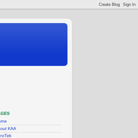
AGES
ome
out KAA
roTek