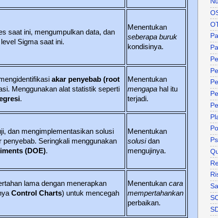
Nu
O
O
Menentukan
s saat ini, mengumpulkan data, dan
P
seberapa buruk
evel Sigma saat ini.
kondisinya.
Pa
Pe
Pe
mengidentifikasi
akar penyebab (root
Menentukan
Pe
si. Menggunakan alat statistik seperti
mengapa
hal itu
Pe
egresi
.
terjadi.
Pe
Pl
P
, dan mengimplementasikan solusi
Menentukan
Ps
r penyebab. Seringkali menggunakan
solusi
dan
riments (DOE)
.
mengujinya.
Qu
Re
Ri
ertahan lama dengan menerapkan
Menentukan
cara
Sa
lnya
Control Charts
) untuk mencegah
mempertahankan
S
perbaikan.
S