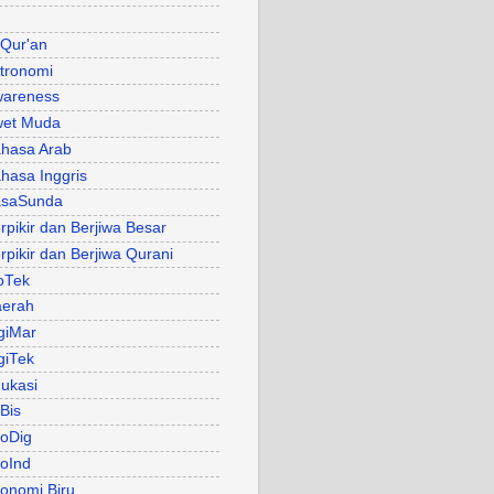
 Qur'an
tronomi
areness
et Muda
hasa Arab
hasa Inggris
asaSunda
rpikir dan Berjiwa Besar
rpikir dan Berjiwa Qurani
oTek
erah
giMar
giTek
ukasi
Bis
oDig
oInd
onomi Biru