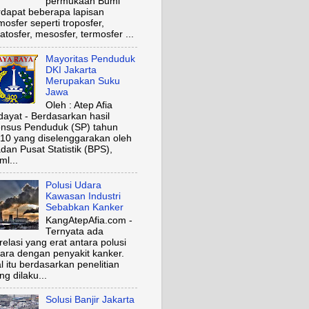
permukaan Bumi
rdapat beberapa lapisan
mosfer seperti troposfer,
ratosfer, mesosfer, termosfer ...
Mayoritas Penduduk
DKI Jakarta
Merupakan Suku
Jawa
Oleh : Atep Afia
dayat - Berdasarkan hasil
nsus Penduduk (SP) tahun
10 yang diselenggarakan oleh
dan Pusat Statistik (BPS),
ml...
Polusi Udara
Kawasan Industri
Sebabkan Kanker
KangAtepAfia.com -
Ternyata ada
relasi yang erat antara polusi
ara dengan penyakit kanker.
l itu berdasarkan penelitian
ng dilaku...
Solusi Banjir Jakarta