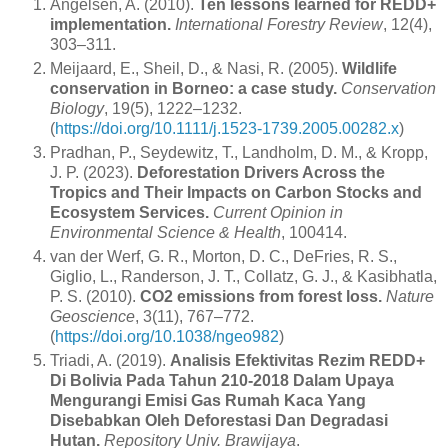
Angelsen, A. (2010).
Ten lessons learned for REDD+
implementation.
International Forestry Review
, 12(4),
303–311.
Meijaard, E., Sheil, D., & Nasi, R. (2005).
Wildlife
conservation in Borneo: a case study.
Conservation
Biology
, 19(5), 1222–1232.
(
https://doi.org/10.1111/j.1523-1739.2005.00282.x
)
Pradhan, P., Seydewitz, T., Landholm, D. M., & Kropp,
J. P. (2023).
Deforestation Drivers Across the
Tropics and Their Impacts on Carbon Stocks and
Ecosystem Services.
Current Opinion in
Environmental Science & Health
, 100414.
van der Werf, G. R., Morton, D. C., DeFries, R. S.,
Giglio, L., Randerson, J. T., Collatz, G. J., & Kasibhatla,
P. S. (2010).
CO2 emissions from forest loss.
Nature
Geoscience
, 3(11), 767–772.
(
https://doi.org/10.1038/ngeo982
)
Triadi, A. (2019).
Analisis Efektivitas Rezim REDD+
Di Bolivia Pada Tahun 210-2018 Dalam Upaya
Mengurangi Emisi Gas Rumah Kaca Yang
Disebabkan Oleh Deforestasi Dan Degradasi
Hutan.
Repository Univ. Brawijaya
.