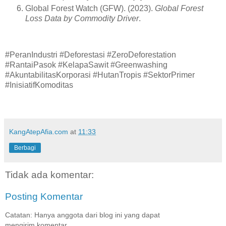
Global Forest Watch (GFW). (2023).
Global Forest
Loss Data by Commodity Driver
.
#PeranIndustri #Deforestasi #ZeroDeforestation
#RantaiPasok #KelapaSawit #Greenwashing
#AkuntabilitasKorporasi #HutanTropis #SektorPrimer
#InisiatifKomoditas
KangAtepAfia.com
at
11:33
Berbagi
Tidak ada komentar:
Posting Komentar
Catatan: Hanya anggota dari blog ini yang dapat
mengirim komentar.