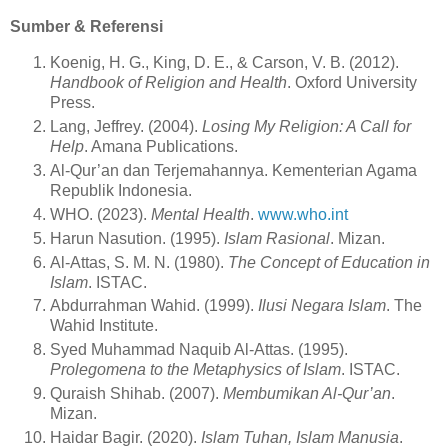
Sumber & Referensi
Koenig, H. G., King, D. E., & Carson, V. B. (2012).
Handbook of Religion and Health
. Oxford University
Press.
Lang, Jeffrey. (2004).
Losing My Religion: A Call for
Help
. Amana Publications.
Al-Qur’an dan Terjemahannya. Kementerian Agama
Republik Indonesia.
WHO. (2023).
Mental Health
.
www.who.int
Harun Nasution. (1995).
Islam Rasional
. Mizan.
Al-Attas, S. M. N. (1980).
The Concept of Education in
Islam
. ISTAC.
Abdurrahman Wahid. (1999).
Ilusi Negara Islam
. The
Wahid Institute.
Syed Muhammad Naquib Al-Attas. (1995).
Prolegomena to the Metaphysics of Islam
. ISTAC.
Quraish Shihab. (2007).
Membumikan Al-Qur’an
.
Mizan.
Haidar Bagir. (2020).
Islam Tuhan, Islam Manusia
.