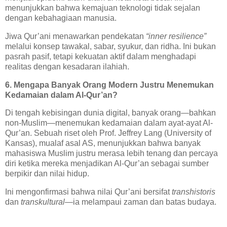
menunjukkan bahwa kemajuan teknologi tidak sejalan
dengan kebahagiaan manusia.
Jiwa Qur’ani menawarkan pendekatan
“inner resilience”
melalui konsep tawakal, sabar, syukur, dan ridha. Ini bukan
pasrah pasif, tetapi kekuatan aktif dalam menghadapi
realitas dengan kesadaran ilahiah.
6. Mengapa Banyak Orang Modern Justru Menemukan
Kedamaian dalam Al-Qur’an?
Di tengah kebisingan dunia digital, banyak orang—bahkan
non-Muslim—menemukan kedamaian dalam ayat-ayat Al-
Qur’an. Sebuah riset oleh Prof. Jeffrey Lang (University of
Kansas), mualaf asal AS, menunjukkan bahwa banyak
mahasiswa Muslim justru merasa lebih tenang dan percaya
diri ketika mereka menjadikan Al-Qur’an sebagai sumber
berpikir dan nilai hidup.
Ini mengonfirmasi bahwa nilai Qur’ani bersifat
transhistoris
dan
transkultural
—ia melampaui zaman dan batas budaya.