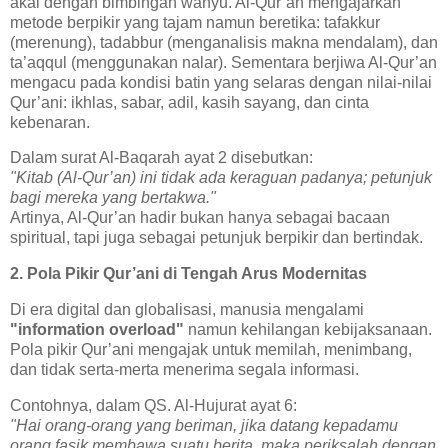
akal dengan bimbingan wahyu. Al-Qur’an mengajarkan
metode berpikir yang tajam namun beretika: tafakkur
(merenung), tadabbur (menganalisis makna mendalam), dan
ta’aqqul (menggunakan nalar). Sementara berjiwa Al-Qur’an
mengacu pada kondisi batin yang selaras dengan nilai-nilai
Qur’ani: ikhlas, sabar, adil, kasih sayang, dan cinta
kebenaran.
Dalam surat Al-Baqarah ayat 2 disebutkan:
"Kitab (Al-Qur’an) ini tidak ada keraguan padanya; petunjuk
bagi mereka yang bertakwa."
Artinya, Al-Qur’an hadir bukan hanya sebagai bacaan
spiritual, tapi juga sebagai petunjuk berpikir dan bertindak.
2. Pola Pikir Qur’ani di Tengah Arus Modernitas
Di era digital dan globalisasi, manusia mengalami
"information overload"
namun kehilangan kebijaksanaan.
Pola pikir Qur’ani mengajak untuk memilah, menimbang,
dan tidak serta-merta menerima segala informasi.
Contohnya, dalam QS. Al-Hujurat ayat 6:
"Hai orang-orang yang beriman, jika datang kepadamu
orang fasik membawa suatu berita, maka periksalah dengan