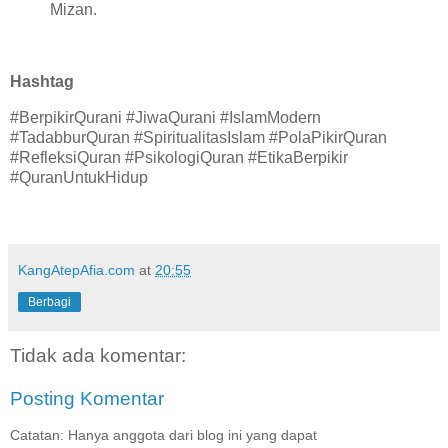
Mizan.
Hashtag
#BerpikirQurani #JiwaQurani #IslamModern
#TadabburQuran #SpiritualitasIslam #PolaPikirQuran
#RefleksiQuran #PsikologiQuran #EtikaBerpikir
#QuranUntukHidup
KangAtepAfia.com
at
20:55
Berbagi
Tidak ada komentar:
Posting Komentar
Catatan: Hanya anggota dari blog ini yang dapat