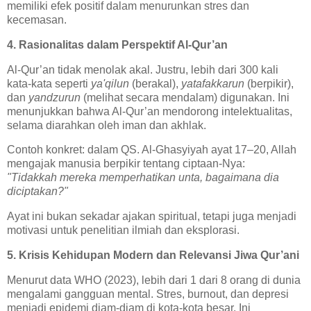
memiliki efek positif dalam menurunkan stres dan
kecemasan.
4. Rasionalitas dalam Perspektif Al-Qur’an
Al-Qur’an tidak menolak akal. Justru, lebih dari 300 kali
kata-kata seperti
ya'qilun
(berakal),
yatafakkarun
(berpikir),
dan
yandzurun
(melihat secara mendalam) digunakan. Ini
menunjukkan bahwa Al-Qur’an mendorong intelektualitas,
selama diarahkan oleh iman dan akhlak.
Contoh konkret: dalam QS. Al-Ghasyiyah ayat 17–20, Allah
mengajak manusia berpikir tentang ciptaan-Nya:
"Tidakkah mereka memperhatikan unta, bagaimana dia
diciptakan?"
Ayat ini bukan sekadar ajakan spiritual, tetapi juga menjadi
motivasi untuk penelitian ilmiah dan eksplorasi.
5. Krisis Kehidupan Modern dan Relevansi Jiwa Qur’ani
Menurut data WHO (2023), lebih dari 1 dari 8 orang di dunia
mengalami gangguan mental. Stres, burnout, dan depresi
menjadi epidemi diam-diam di kota-kota besar. Ini